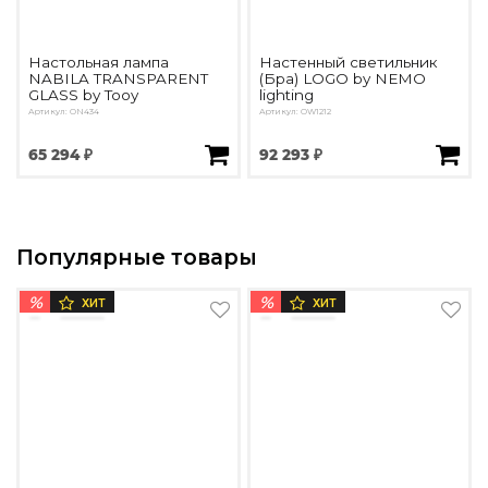
Настольная лампа
Настенный светильник
NABILA TRANSPARENT
(Бра) LOGO by NEMO
GLASS by Tooy
lighting
Артикул: ON434
Артикул: OW1212
65 294 ₽
92 293 ₽
Популярные товары
%
%
ХИТ
ХИТ