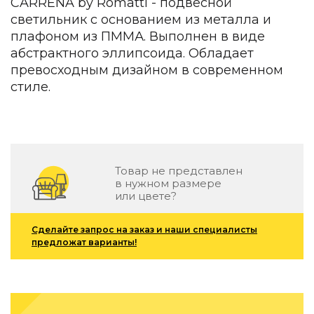
CARRENA by Romatti - подвесной
Детская мебель
светильник с основанием из металла и
Уличная и садовая мебель
плафоном из ПММА. Выполнен в виде
Фитнес и wellness-оборудование
абстрактного эллипсоида. Обладает
Коллекции
превосходным дизайном в современном
ROOM — Modern
стиле.
INTERRA — Soft Modern
ARTOPIA — Mid-Century
DAYZ — Ethno
Все коллекции мебели
Подбор, производство и комплектация по вашему диз
Товар не представлен
в нужном размере
Декор
или цвете?
По типу
Сделайте запрос на заказ и наши специалисты
предложат варианты!
Для кухни
Предметы интерьера
Зеркала
Вентиляторы
Ковры