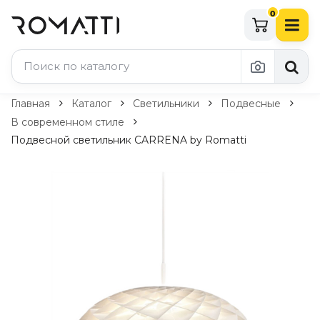
0
Каталог Romatti
Главная
Каталог
Светильники
Подвесные
В современном стиле
Свет и освещение
Подвесной светильник CARRENA by Romatti
По типу
Подвесные светильники
Люстры
Потолочные светильники
Бра и настенные светильники
Настольные лампы
Торшеры
Технический свет
Уличное освещение
Комплектующие