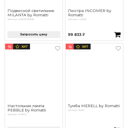
Подвесной светильник
Люстра INCOMER by
MILANTA by Romatti
Romatti
Артикул: AJDD23-90028
Артикул: LD1523
Запросить цену
99 833 ₽
%
%
ХИТ
ХИТ
Настольная лампа
Тумба MERELL by Romatti
PEBBLE by Romatti
Артикул: 8240
Артикул: MT8112