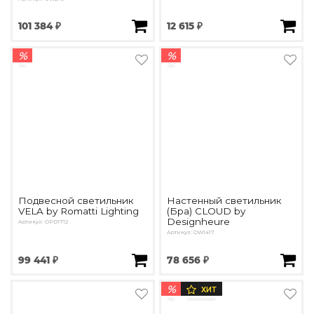
101 384 ₽
12 615 ₽
%
%
Подвесной светильник
Настенный светильник
VELA by Romatti Lighting
(Бра) CLOUD by
Designheure
Артикул: OPD1712
Артикул: OW1417
99 441 ₽
78 656 ₽
%
ХИТ