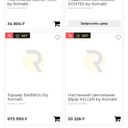
by Romatti
SONTES by Romatti
Артикул: AKT147
Артикул: AJDD23-9006
34 804 ₽
Запросить цену
%
%
ХИТ
ХИТ
Торшер BABBOU by
Настенный светильник
Romatti
(Бра) KELLER by Romatti
Артикул: T21392
Артикул: AYCB16
675 990 ₽
20 228 ₽