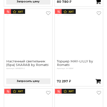
Запросить цену
80 780 ₽
%
%
ХИТ
ХИТ
Настенный светильник
Торшер MAY-LILLY by
(Бра) SKARAB by Romatti
Romatti
Артикул: W693019-2
Артикул: M-1059F
Запросить цену
72 297 ₽
%
%
ХИТ
ХИТ