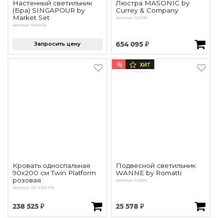
Настенный светильник
Люстра MASONIC by
(Бра) SINGAPOUR by
Currey & Company
Market Set
Артикул: OL1198
Артикул: OW5422
Запросить цену
654 095 ₽
%
ХИТ
Кровать односпальная
Подвесной светильник
90х200 см Twin Platform
WANNE by Romatti
розовая
Артикул: G-522S
Артикул: DG-KDS-F15
238 525 ₽
25 578 ₽