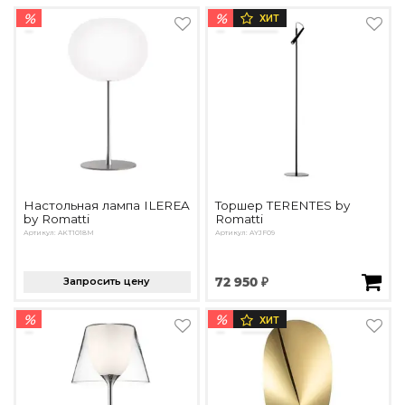
Подбор, производство и комплектация по вашему диз
%
%
ХИТ
Все категории товаров
Бренды
Реализованные проекты
Настольная лампа ILEREA
Торшер TERENTES by
by Romatti
Romatti
Артикул: AKT1018M
Артикул: AYJF09
Запросить цену
72 950 ₽
%
%
ХИТ