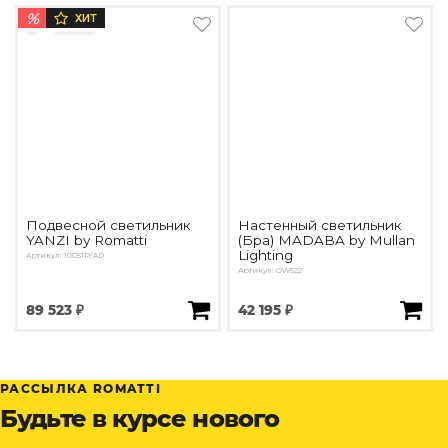
%
ХИТ
Подвесной светильник
Настенный светильник
YANZI by Romatti
(Бра) MADABA by Mullan
Lighting
Артикул: 10051P/AD
Артикул: OW522
89 523 ₽
42 195 ₽
РАССЫЛКА ROMATTI
Будьте в курсе нового