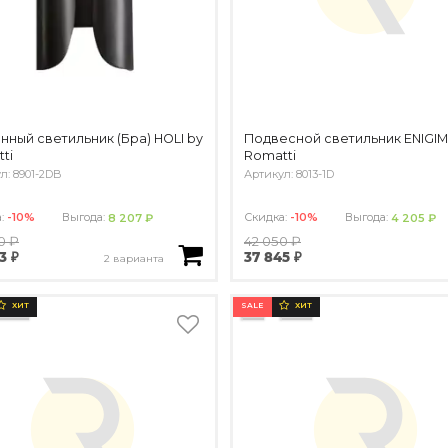
нный светильник (Бра) HOLI by
Подвесной светильник ENIGIM
ti
Romatti
л: 8901-2DB
Артикул: 8013-1D
а:
-10%
Выгода:
Скидка:
-10%
Выгода:
8 207 ₽
4 205 ₽
0 ₽
42 050 ₽
3 ₽
37 845 ₽
2 варианта
SALE
ХИТ
ХИТ