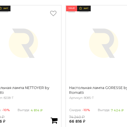
SALE
ХИТ
ХИТ
льная лампа NETTOYER by
Настольная лампа GORESSE b
ti
Romatti
л: 8208-T
Артикул: 8085-T
а:
-10%
Выгода:
Скидка:
-10%
Выгода:
4 814 ₽
7 424 ₽
0 ₽
74 240 ₽
6 ₽
66 816 ₽