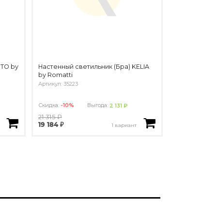
TO by
Настенный светильник (Бра) KELIA
by Romatti
Артикул: 35223
Скидка:
-10%
Выгода:
2 131 ₽
21 315 ₽
19 184 ₽
1 вариант