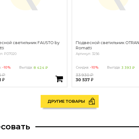
сной светильник FAUSTO by
Подвесной светильник OTRAN
ti
Romatti
л: PD7020
Артикул: 3256
а:
-10%
Выгода:
Скидка:
-10%
Выгода:
8 424 ₽
3 393 ₽
5 ₽
33 930 ₽
1 ₽
30 537 ₽
ДРУГИЕ ТОВАРЫ
есовать