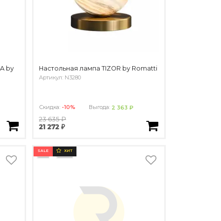
A by
Настольная лампа TIZOR by Romatti
Артикул: N3280
Скидка:
-10%
Выгода:
2 363 ₽
23 635 ₽
21 272 ₽
SALE
ХИТ