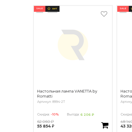
SALE
SALE
ХИТ
Настольная лампа VANETTA by
Насто
Romatti
Romat
Артикул: 8994-2T
Артику
Скидка:
-10%
Выгода:
Скидк
6 206 ₽
62 060 ₽
48 14
55 854 ₽
43 32