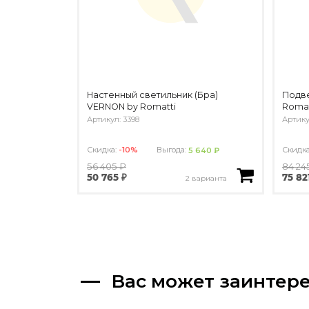
Настенный светильник (Бра)
Подве
VERNON by Romatti
Romat
Артикул: 3398
Артику
Скидка:
-10%
Выгода:
Скидк
5 640 ₽
56 405 ₽
84 24
50 765 ₽
75 82
2 варианта
Вас может заинтер