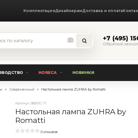
Комплектация
Дизайнерам
Доставка и оплата
Конта
+7 (495) 1
Обратный звоно
ЗВОДСТВО
HORECA
НОВИНКИ
пы
Современный
Настольная лампа ZUHRA by Romatti
Артикул:
86831C-1T
Настольная лампа ZUHRA by
Romatti
0 отзывов