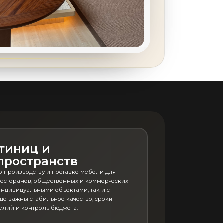
тиниц и
пространств
о производству и поставке мебели для
 ресторанов, общественных и коммерческих
индивидуальными объектами, так и с
де важны стабильное качество, сроки
елий и контроль бюджета.