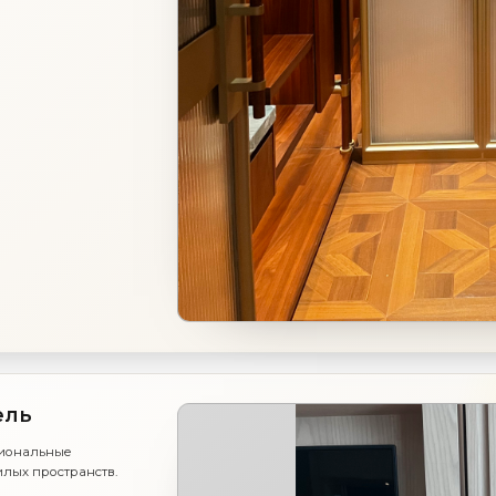
ель
циональные
илых пространств.