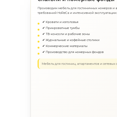
Изделия из натурального мрамора и камня
Светящийся камень
Производим мебель для гостиничных номеров и а
Подбор, производство и комплектация по вашему дизайн-проекту
требований HoReCa и интенсивной эксплуатации
Все категории товаров
Бренды
✔ Кровати и изголовья
Реализованные проекты
✔ Прикроватные тумбы
✔ ТВ-консоли и рабочие зоны
✔ Журнальные и кофейные столики
✔ Коммерческие материалы
✔ Производство для номерных фондов
Мебель для гостиниц, апартаментов и сетевых 