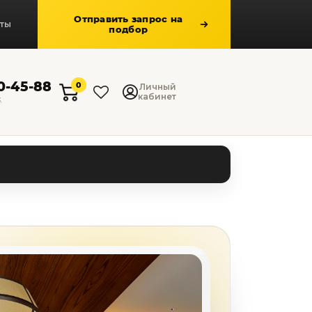
Отправить запрос на
кты
подбор
50-45-88
0
Личный
кабинет
к