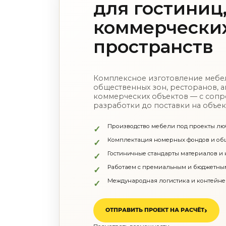
для гостиниц
Торшеры
Технический свет
коммерчески
Уличное освещение
Комплектующие
По назначению
пространств
Освещение для HoReCa
Производство светильников
Техническое и архитектурное освещение
Ретро электрика
Комплексное изготовление мебе
Творческая мастерская (латунь, медь)
общественных зон, ресторанов, 
Ландшафтное освещение
коммерческих объектов — с соп
Коллекции освещения
разработки до поставки на объек
APELLA — Modern
ALEBASTRO — Alebastr
RAY — Architectural
Производство мебели под проекты лю
KOBO — Scandinavian
Комплектация номерных фондов и об
Все коллекции освещения
Гостиничные стандарты материалов и
По стилям
Работаем с премиальным и бюджетны
Современный
Винтаж
Международная логистика и контейне
Органик модерн
Хрусталь
Контемпорари
Производство архитектурного и декоративного освещения
ОТПРАВИТЬ ПРОЕКТ НА РАСЧЁТ
Мебель