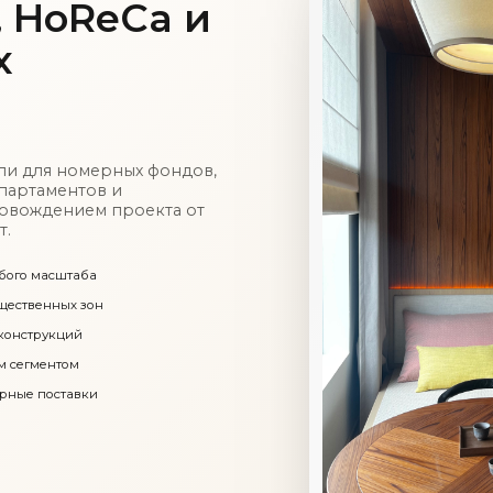
, HoReCa и
х
ли для номерных фондов,
апартаментов и
ровождением проекта от
т.
бого масштаба
щественных зон
 конструкций
м сегментом
рные поставки