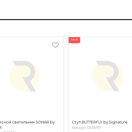
SALE
сной светильник SONAR by
Стул BUTTERFLY by Signature
s
Артикул: OST6757