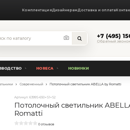
Комплектация
Дизайнерам
Доставка и оплата
Конта
+7 (495) 1
Обратный звоно
ЗВОДСТВО
HORECA
НОВИНКИ
ильники
Современный
Потолочный светильник ABELLA by Romatti
Артикул:
6399S-650+S1+S2
Потолочный светильник ABELL
Romatti
0 отзывов