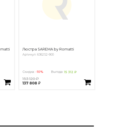
matti
Люстра SAREMA by Romatti
Артикул: 6362S2-900
Скидка:
-10%
Выгода:
15 312 ₽
153 120 ₽
137 808 ₽