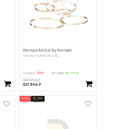
Люстра ASOLE by Romatti
Артикул: 6363S-R5-LED
Скидка:
-10%
Выгода:
35 771 ₽
357 715 ₽
321 944 ₽
SALE
ХИТ