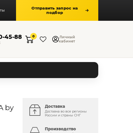
Отправить запрос на
кты
подбор
50-45-88
0
Личный
кабинет
к
A by
Доставка
Доставка во все регионы
России и страны СНГ
Производство