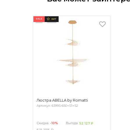
SALE
ХИТ
Люстра ABELLA by Romatti
Артикул: 6399S-650+S1+S2
Скидка:
-10%
Выгода:
52 127 ₽
521 275 ₽