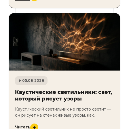
потолоч…
05.08.2026
Каустические светильники: свет,
который рисует узоры
Каустический светильник не просто светит —
он рисует на стенах живые узоры, как
отражения воды или пламени. Один из самых
Читать
заметных трендов премиального света: т…