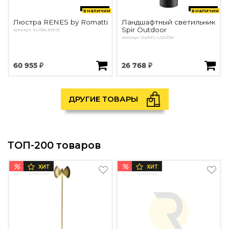
в наличии
в наличии
Люстра RENES by Romatti
Ландшафтный светильник
Spir Outdoor
Артикул: SL1634.303.06
Артикул: O439FL-L12GF3K
60 955 ₽
26 768 ₽
ДРУГИЕ ТОВАРЫ
ТОП-200 товаров
%
%
ХИТ
ХИТ