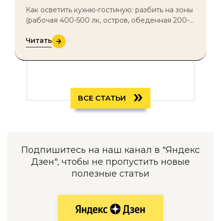
Как осветить кухню-гостиную: разбить на зоны
(рабочая 400-500 лк, остров, обеденная 200-
300 лк, диван), связать единой тёплой
Читать
температурой 2700-3000 К и развест…
»
ВСЕ СТАТЬИ
Подпишитесь на наш канал в "Яндекс
Дзен", чтобы не пропустить новые
полезные статьи