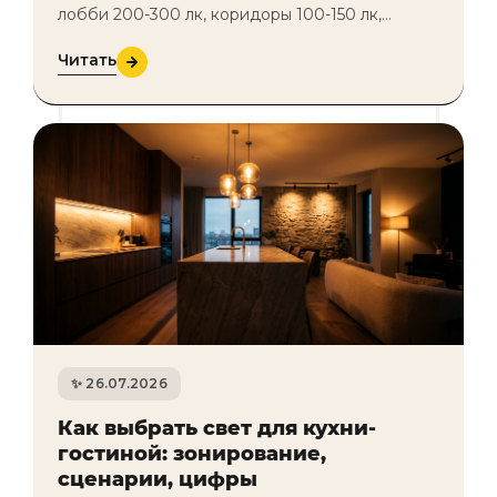
лобби 200-300 лк, коридоры 100-150 лк,
лифтовые холлы 150 лк, лестницы 100 лк,
Читать
паркинг 75-100 лк. Плюс аварийное освеще…
26.07.2026
Как выбрать свет для кухни-
гостиной: зонирование,
сценарии, цифры