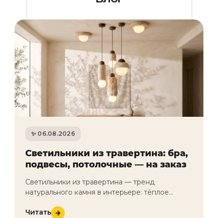
06.08.2026
Светильники из травертина: бра,
подвесы, потолочные — на заказ
Светильники из травертина — тренд
натурального камня в интерьере: тёплое
рассеянное свечение, пористая фактура,
Читать
каждый предмет уникален. Бра, подвесные,