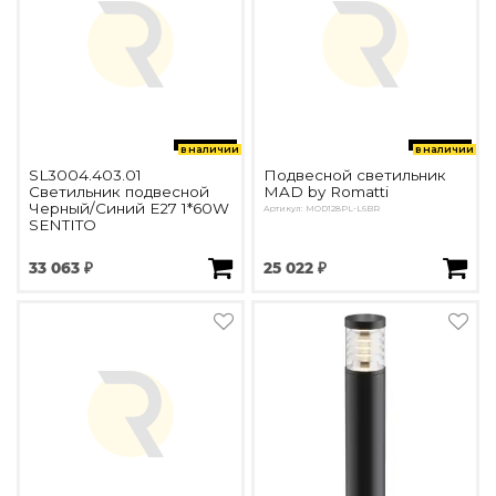
в наличии
в наличии
SL3004.403.01
Подвесной светильник
Светильник подвесной
MAD by Romatti
Черный/Синий E27 1*60W
Артикул: MOD128PL-L6BR
SENTITO
33 063 ₽
25 022 ₽