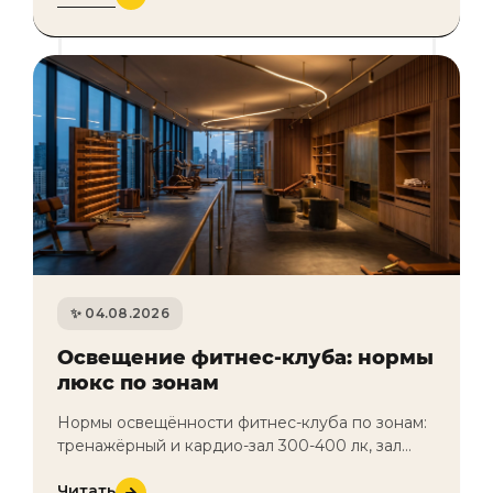
04.08.2026
Освещение фитнес-клуба: нормы
люкс по зонам
Нормы освещённости фитнес-клуба по зонам:
тренажёрный и кардио-зал 300-400 лк, зал
групповых 300 лк, бассейн 200-300 лк (IP65,
Читать
антиблик на воде), раздевалки 200…