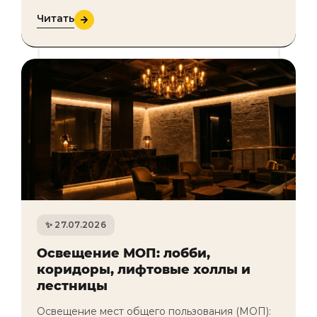
зонам: рабочие места, переговорные,
Читать
ресепшн, кабинет руководителя. На заказ её
дела…
27.07.2026
Освещение МОП: лобби,
коридоры, лифтовые холлы и
лестницы
Освещение мест общего пользования (МОП):