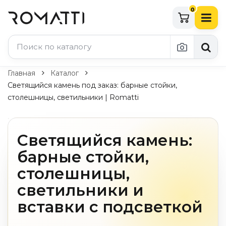
0
Каталог Romatti
Главная
Каталог
Светящийся камень под заказ: барные стойки,
Свет и освещение
столешницы, светильники | Romatti
По типу
Подвесные светильники
Светящийся камень:
Люстры
барные стойки,
Потолочные светильники
Бра и настенные светильники
столешницы,
Настольные лампы
светильники и
Торшеры
Технический свет
вставки с подсветкой
Уличное освещение
Комплектующие