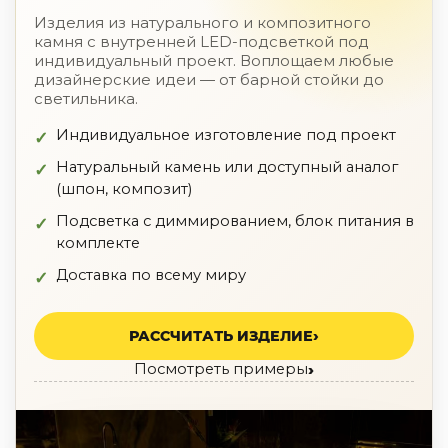
По назначению
Изделия из натурального и композитного
камня с внутренней LED-подсветкой под
Освещение для HoReCa
индивидуальный проект. Воплощаем любые
Производство светильников
дизайнерские идеи — от барной стойки до
Техническое и архитектурное освещение
светильника.
Ретро электрика
Творческая мастерская (латунь, медь)
Индивидуальное изготовление под проект
Ландшафтное освещение
Натуральный камень или доступный аналог
Коллекции освещения
(шпон, композит)
APELLA — Modern
Подсветка с диммированием, блок питания в
ALEBASTRO — Alebastr
комплекте
RAY — Architectural
KOBO — Scandinavian
Доставка по всему миру
Все коллекции освещения
По стилям
РАССЧИТАТЬ ИЗДЕЛИЕ
Современный
Посмотреть примеры
Винтаж
Органик модерн
Хрусталь