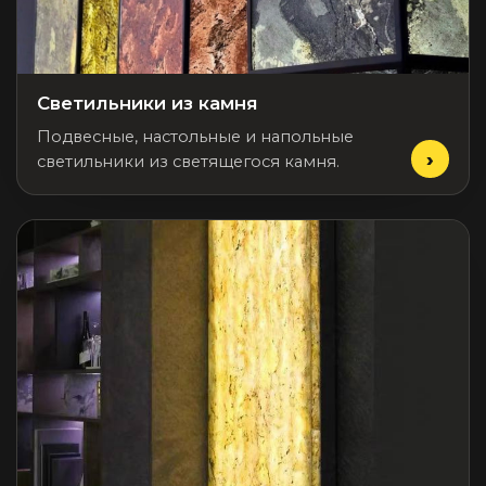
Подбор, производство и комплектация по вашему диз
Все категории товаров
Бренды
Светильники из камня
Реализованные проекты
Подвесные, настольные и напольные
светильники из светящегося камня.