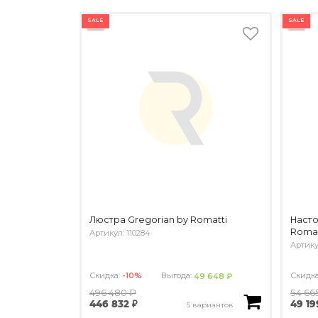
SALE
SALE
Люстра Gregorian by Romatti
Наст
Romat
Артикул: 110284
Артику
Скидка:
-10%
Выгода:
Скидк
49 648 ₽
496 480 ₽
54 66
446 832 ₽
49 19
5 вариантов