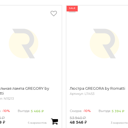
SALE
ольная лампа GREGORY by
Люстра GREGORA by Romatti
ti
Артикул: L11453
л: N15213
а:
-10%
Выгода:
Скидка:
-10%
Выгода:
5 466 ₽
5 394 ₽
5 ₽
53 940 ₽
9 ₽
48 546 ₽
6 вариантов
3 варианта