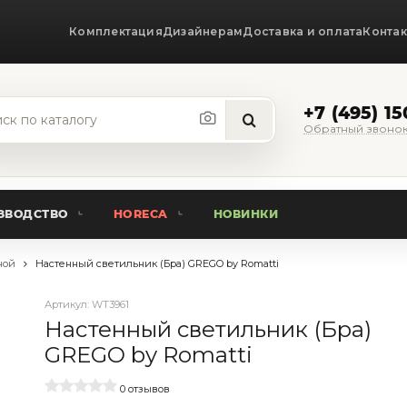
Комплектация
Дизайнерам
Доставка и оплата
Конта
+7 (495) 1
Обратный звоно
ЗВОДСТВО
HORECA
НОВИНКИ
ной
Настенный светильник (Бра) GREGO by Romatti
Артикул:
WT3961
Настенный светильник (Бра)
GREGO by Romatti
0 отзывов