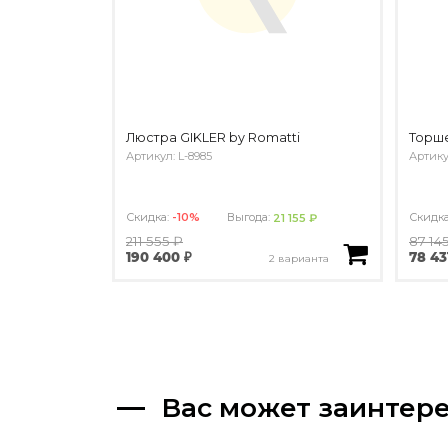
Люстра GIKLER by Romatti
Торше
Артикул: L-8985
Артику
Скидка:
-10%
Выгода:
Скидк
21 155 ₽
211 555 ₽
87 14
190 400 ₽
78 43
2 варианта
Вас может заинтер