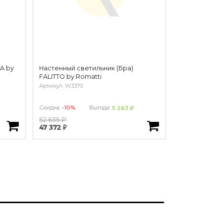
A by
Настенный светильник (Бра)
FALITTO by Romatti
Артикул: W3370
Скидка:
-10%
Выгода:
5 263 ₽
52 635 ₽
47 372 ₽