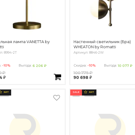
льная лампа VANETTA by
Настенный светильник (Бра)
ti
WHEATON by Romatti
л: 8994-2T
Артикул: 8846-2W
а:
-10%
Выгода:
Скидка:
-10%
Выгода:
6 206 ₽
10 077 ₽
0 ₽
100 775 ₽
4 ₽
90 698 ₽
SALE
ХИТ
ХИТ