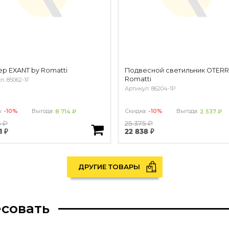
р EXANT by Romatti
Подвесной светильник OTERR
Romatti
л: 85062-1F
Артикул: 86204-1P
а:
-10%
Выгода:
Скидка:
-10%
Выгода:
8 714 ₽
2 537 ₽
5 ₽
25 375 ₽
1 ₽
22 838 ₽
ДРУГИЕ ТОВАРЫ
есовать