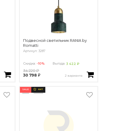
Подвесной светильник RANIA by
Romatti
Артикул: 3287
Скидка:
-10%
Выгода:
3 422 ₽
34 220 ₽
30 798 ₽
2 варианта
SALE
ХИТ