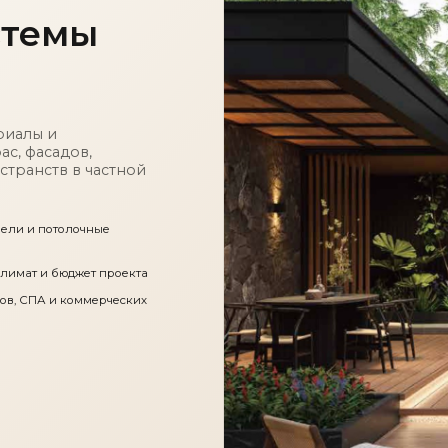
стемы
риалы и
с, фасадов,
странств в частной
мели и потолочные
климат и бюджет проекта
нов, СПА и коммерческих