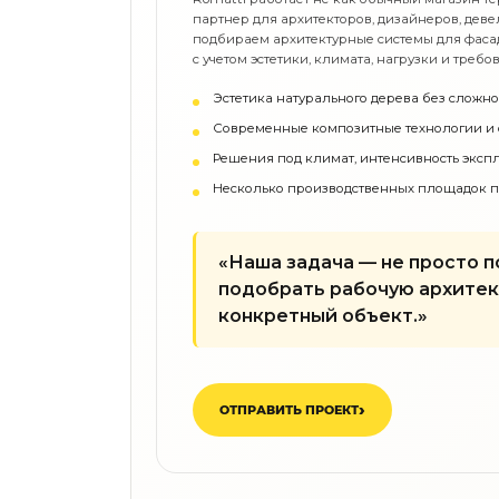
партнер для архитекторов, дизайнеров, дев
Декор
подбираем архитектурные системы для фасад
По типу
с учетом эстетики, климата, нагрузки и требо
Для кухни
Эстетика натурального дерева без сложно
Предметы интерьера
Зеркала
Современные композитные технологии и 
Вентиляторы
Ковры
Решения под климат, интенсивность эксп
Зеленые стены
Дизайнерские кальяны
Несколько производственных площадок п
Подбор, производство и комплектация по вашему дизайн-проекту
Сантехника и инженерия
«Наша задача — не просто п
Дизайнерские ванны
Подбор, производство и комплектация по вашему дизайн-проекту
подобрать рабочую архитек
конкретный объект.»
Отделка и ремонт
Стены
Акустические панели
Стеновые декоративные панели
для террас
ОТПРАВИТЬ ПРОЕКТ
Террасные и фасадные системы
Биоклиматические перголы
Камень