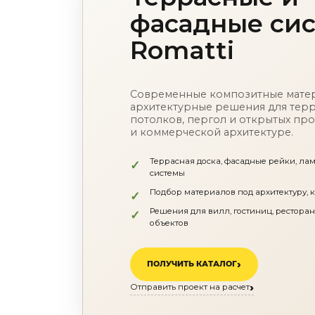
Торшеры
фасадные си
Технический свет
Уличное освещение
Комплектующие
Romatti
По назначению
Освещение для HoReCa
Производство светильников
Техническое и архитектурное освещение
Современные композитные мате
Ретро электрика
архитектурные решения для терра
Творческая мастерская (латунь, медь)
потолков, пергол и открытых про
Ландшафтное освещение
и коммерческой архитектуре.
Коллекции освещения
APELLA — Modern
Террасная доска, фасадные рейки, ла
ALEBASTRO — Alebastr
системы
RAY — Architectural
KOBO — Scandinavian
Подбор материалов под архитектуру, 
Все коллекции освещения
Решения для вилл, гостиниц, рестора
По стилям
объектов
Современный
Винтаж
Органик модерн
ПОЛУЧИТЬ КАТАЛОГ
Хрусталь
Контемпорари
Отправить проект на расчет
Производство архитектурного и декоративного освещения
Мебель