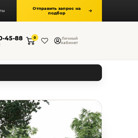
Отправить запрос на
кты
подбор
50-45-88
0
Личный
кабинет
к