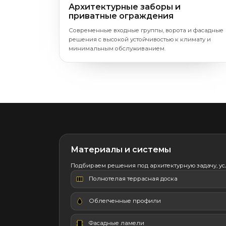
Архитектурные заборы и
приватные ограждения
Современные входные группы, ворота и фасадные
решения с высокой устойчивостью к климату и
минимальным обслуживанием.
Материалы и системы
Подбираем решения под архитектурную задачу, ус
Полнотелая террасная доска
Облегченные профили
Фасадные ламели