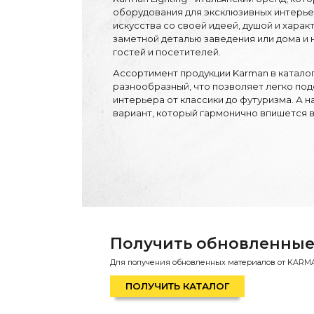
Торшеры
оборудования для эксклюзивных интерье
Технический свет
искусства со своей идеей, душой и хара
Уличное освещение
заметной деталью заведения или дома и 
Комплектующие
По назначению
гостей и посетителей.
Освещение для HoReCa
Ассортимент продукции Karman в каталог
Производство светильников
разнообразный, что позволяет легко по
Техническое и архитектурное освещение
интерьера от классики до футуризма. А 
Ретро электрика
вариант, который гармонично впишется в
Творческая мастерская (латунь, медь)
Ландшафтное освещение
Коллекции освещения
APELLA — Modern
ALEBASTRO — Alebastr
RAY — Architectural
KOBO — Scandinavian
Все коллекции освещения
По стилям
Современный
Получить обновленные
Винтаж
Органик модерн
Для получения обновленных материалов от KARMAN 
Хрусталь
Контемпорари
ПОЛУЧИТЬ КАТАЛОГ
Производство архитектурного и декоративного освещения
Мебель