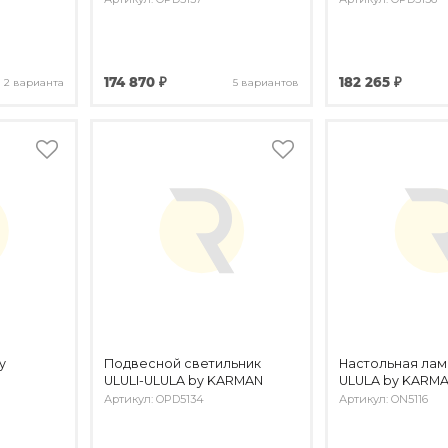
174 870 ₽
182 265 ₽
2 варианта
5 вариантов
y
Подвесной светильник
Настольная ламп
ULULI-ULULA by KARMAN
ULULA by KARM
Артикул: OPD5134
Артикул: ON5116