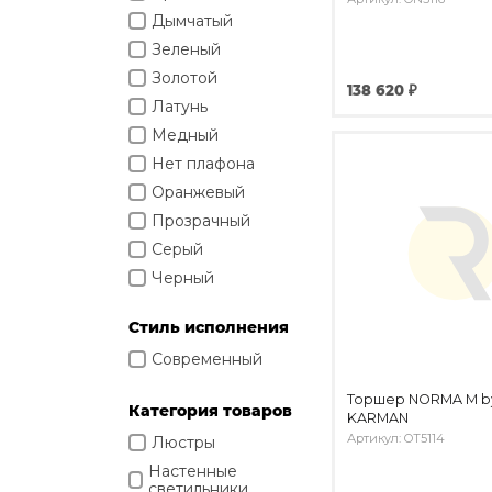
Изделия из натурального мрамора и камня
Дымчатый
Светящийся камень
Подбор, производство и комплектация по вашему дизайн-проекту
Зеленый
Все категории товаров
Золотой
Бренды
138 620 ₽
Реализованные проекты
Латунь
Медный
Нет плафона
Оранжевый
Прозрачный
Серый
Черный
Янтарный
Стиль исполнения
Cовременный
Торшер NORMA M b
Категория товаров
KARMAN
Артикул: OT5114
Люстры
Настенные
светильники