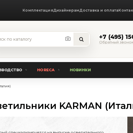
Комплектация
Дизайнерам
Доставка и оплата
Конта
+7 (495) 1
Обратный звоно
ЗВОДСТВО
HORECA
НОВИНКИ
талия)
ветильники KARMAN (Итал
торый специализируется на выпуске осветительного