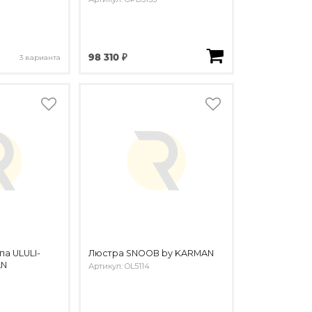
98 310 ₽
3 варианта
а ULULI-
Люстра SNOOB by KARMAN
AN
Артикул: OL5114