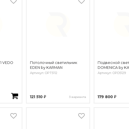
TI VEDO
Потолочный светильник
Подвесной све
EDEN by KARMAN
DOMENICA by K
Артикул: OPT5112
Артикул: OPD5129
121 510 ₽
179 800 ₽
3 варианта