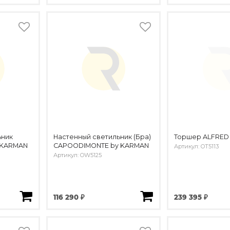
ьник
Настенный светильник (Бра)
Торшер ALFRED
 KARMAN
CAPOODIMONTE by KARMAN
Артикул: OT5113
Артикул: OW5125
116 290 ₽
239 395 ₽