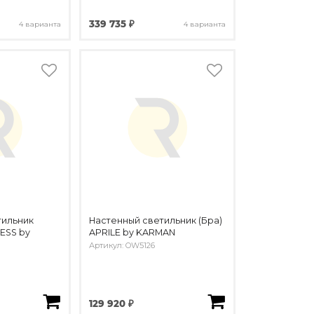
339 735 ₽
4 варианта
4 варианта
тильник
Настенный светильник (Бра)
ESS by
APRILE by KARMAN
Артикул: OW5126
129 920 ₽