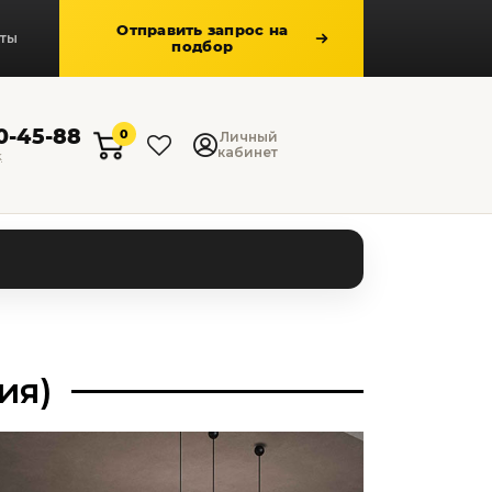
Отправить запрос на
кты
подбор
50-45-88
0
Личный
кабинет
к
ия)