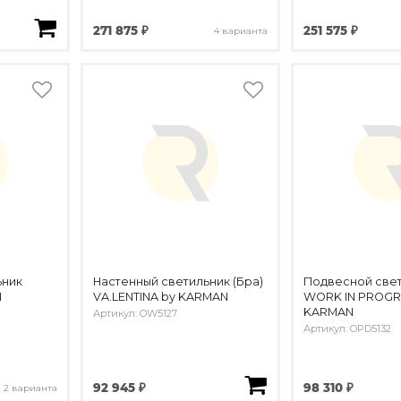
271 875 ₽
251 575 ₽
4 варианта
ьник
Настенный светильник (Бра)
Подвесной све
N
VA.LENTINA by KARMAN
WORK IN PROGR
KARMAN
Артикул: OW5127
Артикул: OPD5132
92 945 ₽
98 310 ₽
2 варианта