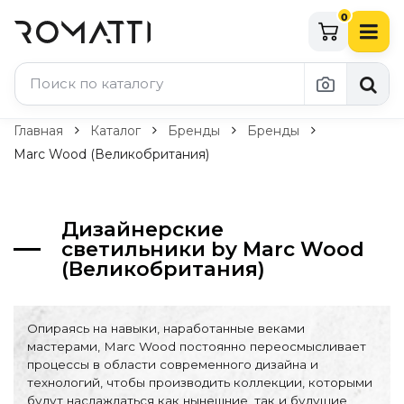
0
Каталог Romatti
Главная
Каталог
Бренды
Бренды
Marc Wood (Великобритания)
Свет и освещение
По типу
Дизайнерские
Подвесные светильники
светильники by Marc Wood
Люстры
(Великобритания)
Потолочные светильники
Бра и настенные светильники
Настольные лампы
Опираясь на навыки, наработанные веками
Торшеры
мастерами, Marc Wood постоянно переосмысливает
Технический свет
процессы в области современного дизайна и
Уличное освещение
технологий, чтобы производить коллекции, которыми
Комплектующие
будут наслаждаться как нынешние, так и будущие