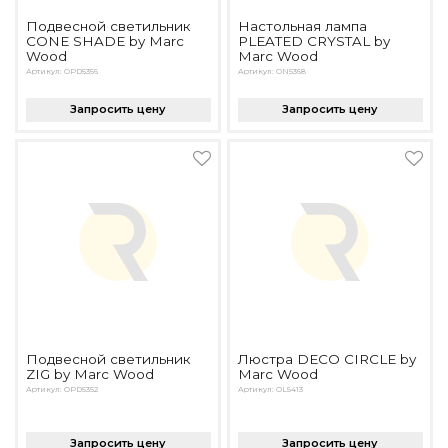
Подбор, производство и комплектация по вашему диз
Подвесной светильник
Настольная лампа
CONE SHADE by Marc
PLEATED CRYSTAL by
Все категории товаров
Wood
Marc Wood
Бренды
Артикул: OPD5356
Артикул: ON5368
Реализованные проекты
Запросить цену
Запросить цену
Подвесной светильник
Люстра DECO CIRCLE by
ZIG by Marc Wood
Marc Wood
Артикул: OPD5352
Артикул: OL5413
Запросить цену
Запросить цену