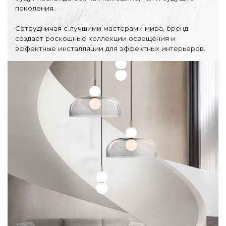
По назначению
поколения.
Освещение для HoReCa
Сотрудничая с лучшими мастерами мира, бренд
Производство светильников
создает роскошные коллекции освещения и
Техническое и архитектурное освещение
эффектные инсталляции для эффектных интерьеров.
Ретро электрика
Творческая мастерская (латунь, медь)
Ландшафтное освещение
Коллекции освещения
APELLA — Modern
ALEBASTRO — Alebastr
RAY — Architectural
KOBO — Scandinavian
Все коллекции освещения
По стилям
Современный
Винтаж
Органик модерн
Хрусталь