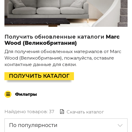
Контемпорари
Производство архитектурного и декоративного осве
Мебель
По типу
Получить обновленные каталоги
Marc
Стулья
Wood (Великобритания)
Столы и столики
Для получения обновленных материалов от Marc
Мягкая мебель
Wood (Великобритания), пожалуйста, оставьте
Кровати и матрасы
контактные данные для связи.
Комоды и тумбы
Полки и стеллажи
ПОЛУЧИТЬ КАТАЛОГ
Консоли
Мебель по назначению
Фильтры
Мебель для HoReCa
Производство мебели на заказ Romatti
Корпусная мебель на заказ
Найдено товаров: 37
Скачать каталог
Шкафы и гардеробные на заказ
Мебель для ванной
По популярности
Офисная мебель