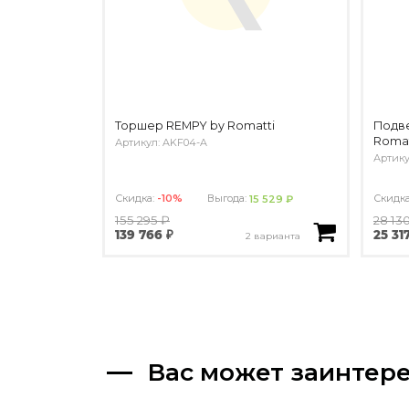
Торшер REMPY by Romatti
Подве
Romat
Артикул: AKF04-A
Артику
Скидка:
-10%
Выгода:
Скидк
15 529 ₽
155 295 ₽
28 13
139 766 ₽
25 31
2 варианта
Вас может заинтер