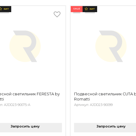
SALE
ХИТ
ХИТ
сной светильник FERESTA by
Подвесной светильник CUTA 
ti
Romatti
л: AJDD23-90075-A
Артикул: AJDD23-90099
Запросить цену
Запросить цену