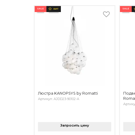
SALE
SALE
ХИТ
Люстра KANOPSYS by Romatti
Подве
Romat
Артикул: AJDD23-90102-A
Артику
Запросить цену