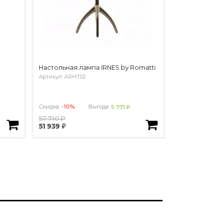
Настольная лампа IRNES by Romatti
Артикул: ARHT02
Скидка:
-10%
Выгода:
5 771 ₽
57 710 ₽
51 939 ₽