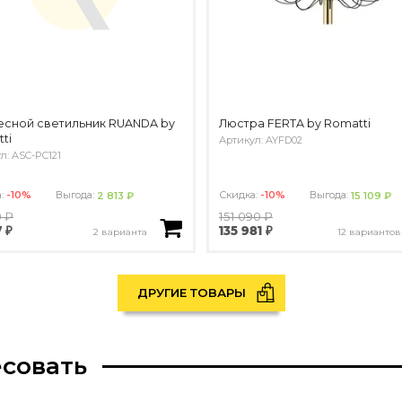
сной светильник RUANDA by
Люстра FERTA by Romatti
ti
Артикул: AYFD02
л: ASC-PC121
а:
-10%
Выгода:
Скидка:
-10%
Выгода:
2 813 ₽
15 109 ₽
0 ₽
151 090 ₽
7 ₽
135 981 ₽
2 варианта
12 вариантов
ДРУГИЕ ТОВАРЫ
есовать