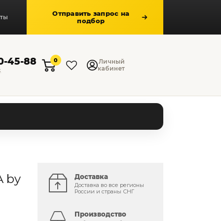
Отправить запрос на
кты
подбор
50-45-88
0
Личный
кабинет
к
 by
Доставка
Доставка во все регионы
России и страны СНГ
Производство