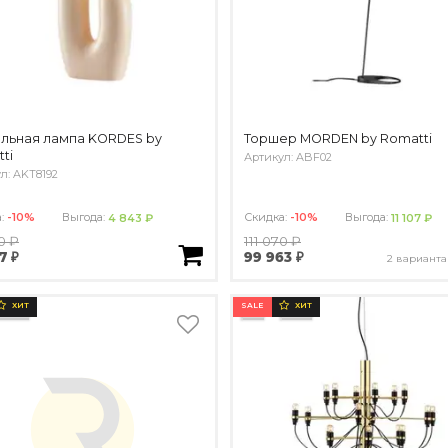
льная лампа KORDES by
Торшер MORDEN by Romatti
ti
Артикул: ABF02
л: AKT8192
а:
-10%
Выгода:
Скидка:
-10%
Выгода:
4 843 ₽
11 107 ₽
0 ₽
111 070 ₽
7 ₽
99 963 ₽
2 варианта
SALE
ХИТ
ХИТ