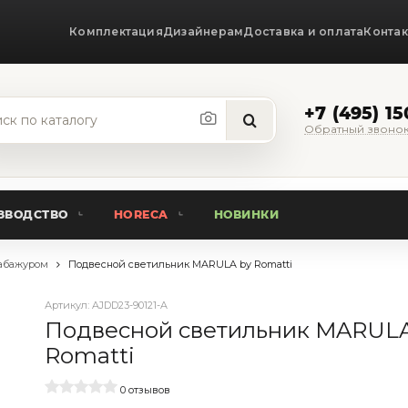
Комплектация
Дизайнерам
Доставка и оплата
Конта
+7 (495) 1
Обратный звоно
ЗВОДСТВО
HORECA
НОВИНКИ
абажуром
Подвесной светильник MARULA by Romatti
Артикул:
AJDD23-90121-A
Подвесной светильник MARULA
Romatti
0 отзывов