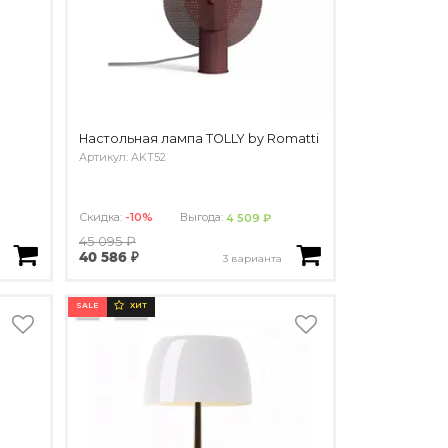
Настольная лампа TOLLY by Romatti
Артикул: AKT52
Скидка:
-10%
Выгода:
4 509 ₽
45 095 ₽
40 586 ₽
3 варианта
SALE
ХИТ