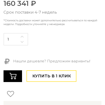
160 341 ₽
Контемпорари
Производство архитектурного и декоративного осве
Срок поставки 4-7 недель
Мебель
*Стоимость доставки может дополнительно рассчитываться по каждой
По типу
модели. Подробности уточняйте у менеджера
Стулья
Столы и столики
Мягкая мебель
Кровати и матрасы
Комоды и тумбы
Полки и стеллажи
Нашли дешевле? Предложим варианты!
Консоли
Мебель по назначению
КУПИТЬ В 1 КЛИК
Мебель для HoReCa
Производство мебели на заказ Romatti
Корпусная мебель на заказ
Шкафы и гардеробные на заказ
Мебель для ванной
Офисная мебель