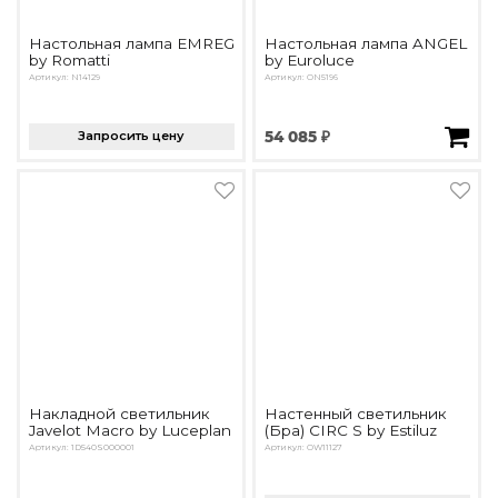
Настольная лампа EMREG
Настольная лампа ANGEL
by Romatti
by Euroluce
Артикул: N14129
Артикул: ON5196
Запросить цену
54 085 ₽
Накладной светильник
Настенный светильник
Javelot Macro by Luceplan
(Бра) CIRC S by Estiluz
Артикул: 1D540S000001
Артикул: OW11127