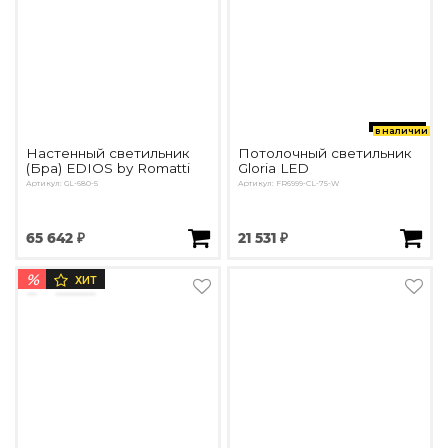
в наличии
Настенный светильник
Потолочный светильник
(Бра) EDIOS by Romatti
Gloria LED
Артикул: GL-680-5
Артикул: FR6999-CL-75-W
65 642 ₽
21 531 ₽
%
ХИТ