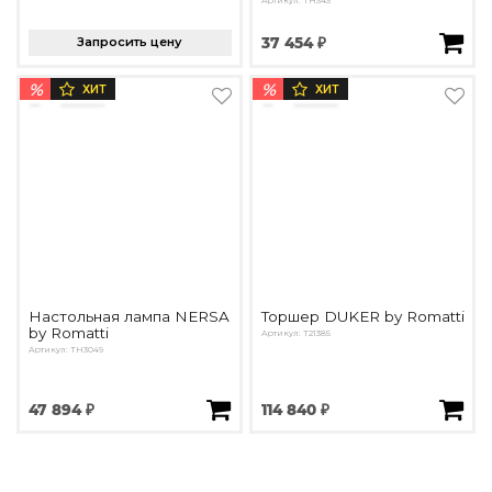
Артикул: TH343
Запросить цену
37 454 ₽
%
%
ХИТ
ХИТ
Настольная лампа NERSA
Торшер DUKER by Romatti
by Romatti
Артикул: T21385
Артикул: TH3049
47 894 ₽
114 840 ₽