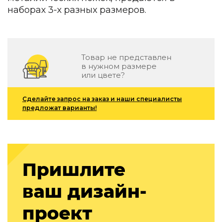
Зеленые стены
наборах 3-х разных размеров.
Дизайнерские кальяны
Подбор, производство и комплектация по вашему диз
Сантехника и инженерия
Товар не представлен
Дизайнерские ванны
в нужном размере
или цвете?
Подбор, производство и комплектация по вашему диз
Отделка и ремонт
Сделайте запрос на заказ и наши специалисты
предложат варианты!
Стены
Акустические панели
Стеновые декоративные панели
для террас
Пришлите
Террасные и фасадные системы
Биоклиматические перголы
ваш дизайн-
Камень
проект
Изделия из натурального мрамора и камня
Светящийся камень