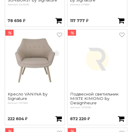
SUNBURST by Signature
by Signature
Артикул: OSZ5432
Артикул: OTB321
78 656 ₽
117 777 ₽
%
%
Кресло VANINA by
Подвесной светильник
Signature
MIXTE KIMONO by
Designheure
Артикул: OK7853
Артикул: OPD1232
222 604 ₽
672 220 ₽
%
%