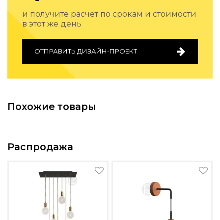
Подбор, производство и комплектация по вашему диз
и получите расчет по срокам и стоимости
в этот же день
Все категории товаров
Бренды
Реализованные проекты
ОТПРАВИТЬ ДИЗАЙН-ПРОЕКТ
Похожие товары
Распродажа