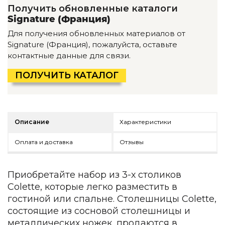
Детская мебель
Получить обновленные каталоги
Уличная и садовая мебель
Signature (Франция)
Фитнес и wellness-оборудование
Для получения обновленных материалов от
Коллекции
Signature (Франция), пожалуйста, оставьте
контактные данные для связи.
ROOM — Modern
INTERRA — Soft Modern
ПОЛУЧИТЬ КАТАЛОГ
ARTOPIA — Mid-Century
DAYZ — Ethno
Все коллекции мебели
Подбор, производство и комплектация по вашему диз
Описание
Характеристики
Декор
Оплата и доставка
Отзывы
По типу
Приобретайте набор из 3-х столиков
Для кухни
Предметы интерьера
Colette, которые легко разместить в
Зеркала
гостиной или спальне. Столешницы Colette,
Вентиляторы
состоящие из сосновой столешницы и
Ковры
металлических ножек, продаются в