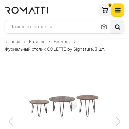
0
Каталог Romatti
Главная
Каталог
Бренды
Журнальный столик COLETTE by Signature, 3 шт.
Свет и освещение
По типу
Подвесные светильники
Люстры
Потолочные светильники
Бра и настенные светильники
Настольные лампы
Торшеры
Технический свет
Уличное освещение
Комплектующие