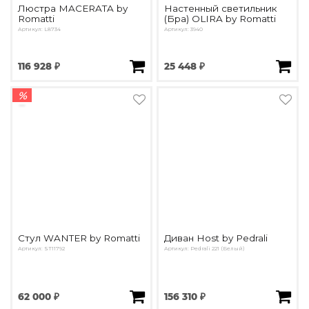
Люстра MACERATA by
Настенный светильник
Romatti
(Бра) OLIRA by Romatti
Артикул: L8734
Артикул: 3940
116 928 ₽
25 448 ₽
%
Стул WANTER by Romatti
Диван Host by Pedrali
Артикул: ST11792
Артикул: Pedrali 221 (Белый)
62 000 ₽
156 310 ₽