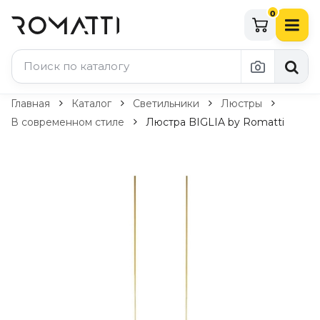
0
Каталог Romatti
Главная
Каталог
Светильники
Люстры
В современном стиле
Люстра BIGLIA by Romatti
Свет и освещение
По типу
Подвесные светильники
Люстры
Потолочные светильники
Бра и настенные светильники
Настольные лампы
Торшеры
Технический свет
Уличное освещение
Комплектующие