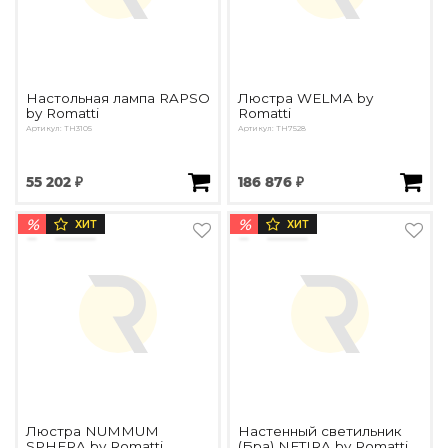
Настольная лампа RAPSO
Люстра WELMA by
by Romatti
Romatti
Артикул: TH3105
Артикул: TH7528
55 202 ₽
186 876 ₽
%
%
ХИТ
ХИТ
Люстра NUMMUM
Настенный светильник
SPHERA by Romatti
(Бра) NETIRA by Romatti