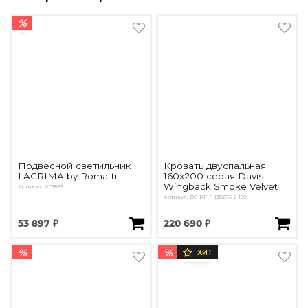
%
Подвесной светильник
Кровать двуспальная
LAGRIMA by Romatti
160х200 серая Davis
Wingback Smoke Velvet
Артикул: PD1853
Артикул: DG-RF-F-BD275-2-160
53 897 ₽
220 690 ₽
%
%
ХИТ