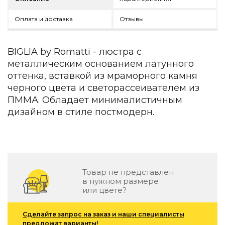
Детская мебель
Уличная и садовая мебель
Оплата и доставка
Отзывы
Фитнес и wellness-оборудование
Коллекции
BIGLIA by Romatti - люстра с
ROOM — Modern
металлическим основанием латунного
INTERRA — Soft Modern
оттенка, вставкой из мраморного камня
ARTOPIA — Mid-Century
черного цвета и светорассеивателем из
DAYZ — Ethno
ПММА. Обладает минималистичным
Все коллекции мебели
дизайном в стиле постмодерн.
Подбор, производство и комплектация по вашему диз
Декор
По типу
Товар не представлен
Для кухни
в нужном размере
Предметы интерьера
или цвете?
Зеркала
Вентиляторы
Сделайте запрос на заказ и наши специалисты
Ковры
предложат варианты!