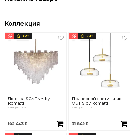
Подбор, производство и комплектация по вашему диз
Все категории товаров
Бренды
Коллекция
Реализованные проекты
%
%
ХИТ
ХИТ
Люстра SCAENA by
Подвесной светильник
Romatti
OUTIS by Romatti
Артикул: TH502
Артикул: TH169-1
102 443 ₽
31 842 ₽