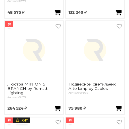
Артикул: OW177
48 575 ₽
132 240 ₽
%
Люстра MINION 5
Подвесной светильник
BRANCH by Romatti
Arte lamp by Cables
Lighting
Артикул: OPD516
Артикул: OL1732
264 524 ₽
75 980 ₽
%
%
ХИТ