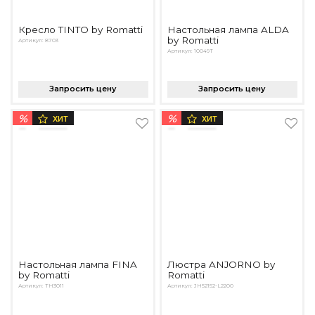
Кресло TINTO by Romatti
Настольная лампа ALDA
by Romatti
Артикул: 8703
Артикул: 10049T
Запросить цену
Запросить цену
%
%
ХИТ
ХИТ
Настольная лампа FINA
Люстра ANJORNO by
by Romatti
Romatti
Артикул: ТН3011
Артикул: JH52152-L2200