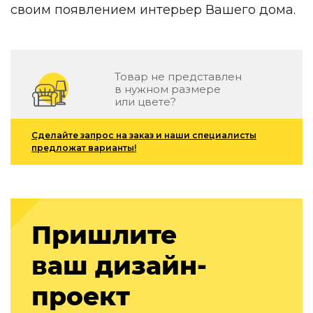
Зеленые стены
своим появлением интерьер Вашего дома.
Дизайнерские кальяны
Подбор, производство и комплектация по вашему диз
Сантехника и инженерия
Товар не представлен
в нужном размере
Дизайнерские ванны
или цвете?
Подбор, производство и комплектация по вашему диз
Отделка и ремонт
Сделайте запрос на заказ и наши специалисты
предложат варианты!
Стены
Акустические панели
Стеновые декоративные панели
для террас
Пришлите
Террасные и фасадные системы
Биоклиматические перголы
ваш дизайн-
Камень
проект
Изделия из натурального мрамора и камня
Светящийся камень