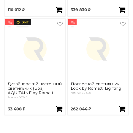
110 012 ₽
339 830 ₽
%
%
ХИТ
Дизайнерский настенный
Подвесной светильник
светильник (Бра)
Look by Romatti Lighting
AQUITAINE by Romatti
Артикул: GD-1728
Артикул: 8098-D
33 408 ₽
262 044 ₽