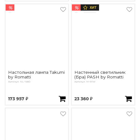
%
%
ХИТ
Настольная лампа Takumi
Настенный светильник
by Romatti
(Бра) PASH by Romatti
Артикул: NL-1480
Артикул: M-911W
173 957 ₽
23 360 ₽