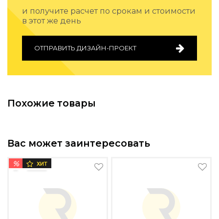
Подбор, производство и комплектация по вашему диз
и получите расчет по срокам и стоимости
в этот же день
Все категории товаров
Бренды
Реализованные проекты
ОТПРАВИТЬ ДИЗАЙН-ПРОЕКТ
Похожие товары
Вас может заинтересовать
%
ХИТ