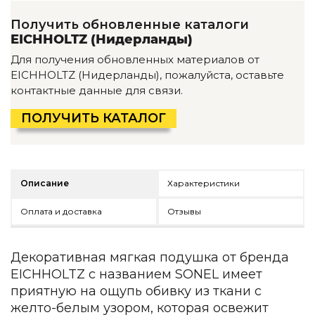
Детская мебель
Получить обновленные каталоги
Уличная и садовая мебель
EICHHOLTZ (Нидерланды)
Фитнес и wellness-оборудование
Коллекции
Для получения обновленных материалов от
EICHHOLTZ (Нидерланды), пожалуйста, оставьте
ROOM — Modern
контактные данные для связи.
INTERRA — Soft Modern
ARTOPIA — Mid-Century
ПОЛУЧИТЬ КАТАЛОГ
DAYZ — Ethno
Все коллекции мебели
Подбор, производство и комплектация по вашему диз
Описание
Характеристики
Декор
Оплата и доставка
Отзывы
По типу
Для кухни
Декоративная мягкая подушка от бренда
Предметы интерьера
EICHHOLTZ с названием SONEL имеет
Зеркала
приятную на ощупь обивку из ткани с
Вентиляторы
Ковры
желто-белым узором, которая освежит