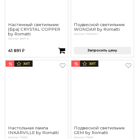
Настенный светильник
Подвесной светильник
(Бра) CRYSTAL COPPER
WONDAR by Romatti
by Romatti
Артикул: PDC3042-1
Артикул: 8847-D
41 891 ₽
Запросить цену
%
%
ХИТ
ХИТ
Настольная лампа
Подвесной светильник
INKARVILLE by Romatti
GEM by Romatti
Артикул: T49652
Артикул: PD299