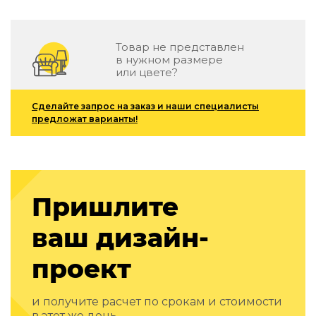
Детская мебель
Уличная и садовая мебель
Фитнес и wellness-оборудование
Товар не представлен
Коллекции
в нужном размере
или цвете?
ROOM — Modern
INTERRA — Soft Modern
Сделайте запрос на заказ и наши специалисты
ARTOPIA — Mid-Century
предложат варианты!
DAYZ — Ethno
Все коллекции мебели
Подбор, производство и комплектация по вашему диз
Декор
Пришлите
По типу
ваш дизайн-
Для кухни
проект
Предметы интерьера
Зеркала
Вентиляторы
и получите расчет по срокам и стоимости
Ковры
в этот же день