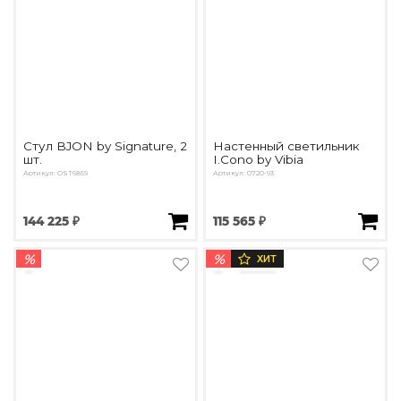
Стул BJON by Signature, 2
Настенный светильник
шт.
I.Cono by Vibia
Артикул: OST6859
Артикул: 0720-93
144 225 ₽
115 565 ₽
%
%
ХИТ