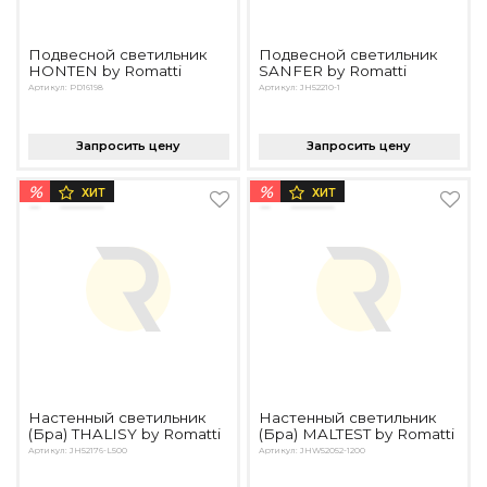
Подбор, производство и комплектация по вашему диз
Подвесной светильник
Подвесной светильник
Все категории товаров
HONTEN by Romatti
SANFER by Romatti
Бренды
Артикул: PD16198
Артикул: JH52210-1
Реализованные проекты
Запросить цену
Запросить цену
%
%
ХИТ
ХИТ
Настенный светильник
Настенный светильник
(Бра) THALISY by Romatti
(Бра) MALTEST by Romatti
Артикул: JH52176-L500
Артикул: JHW52052-1200