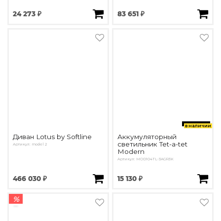
24 273 ₽
83 651 ₽
в наличии
Диван Lotus by Softline
Аккумуляторный
светильник Tet-a-tet
Артикул: model 2
Modern
Артикул: MOD104TL-3AGR3K
466 030 ₽
15 130 ₽
%