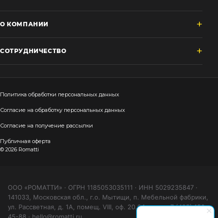
О КОМПАНИИ
СОТРУДНИЧЕСТВО
Политика обработки персональных данных
Согласие на обработку персональных данных
Согласие на получение рассылки
Публичная оферта
© 2026 Romatti
ООО «РОМАТТИ» · ОГРН 1185053035111 · ИНН 5029235847 ·
141033, Московская обл., г.о. Мытищи, п. Мебельной фабрики,
ул. Рассветная, д. 1А, помещ. VIII, оф. 20.04 · тел. +7 (495) 150-
45-88 · hello@romatti.ru