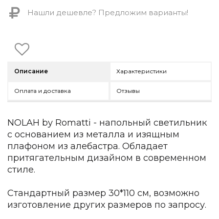
Контемпорари
Нашли дешевле? Предложим варианты!
Производство архитектурного и декоративного осве
Мебель
По типу
Стулья
Описание
Характеристики
Столы и столики
Мягкая мебель
Оплата и доставка
Отзывы
Кровати и матрасы
Комоды и тумбы
NOLAH by Romatti - напольный светильник
Полки и стеллажи
Консоли
с основанием из металла и изящным
Мебель по назначению
плафоном из алебастра. Обладает
притягательным дизайном в современном
Мебель для HoReCa
стиле.
Производство мебели на заказ Romatti
Корпусная мебель на заказ
Стандартный размер 30*110 см, возможно
Шкафы и гардеробные на заказ
Мебель для ванной
изготовление других размеров по запросу.
Офисная мебель