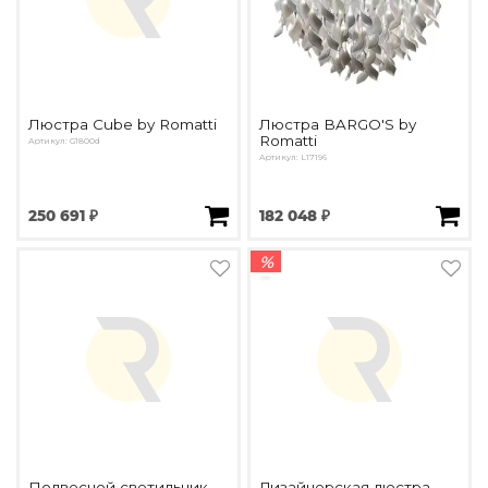
Люстра Cube by Romatti
Люстра BARGO'S by
Romatti
Артикул: G1800d
Артикул: L17196
250 691 ₽
182 048 ₽
%
Подвесной светильник
Дизайнерская люстра