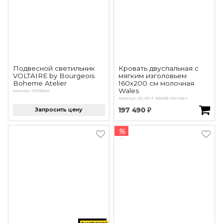
Подвесной светильник
Кровать двуспальная с
VOLTAIRE by Bourgeois
мягким изголовьем
Boheme Atelier
160х200 см молочная
Wales
Артикул: OPD5346
Артикул: DG-RF-F-BD008-160-Cab-1
Запросить цену
197 490 ₽
%
в наличии