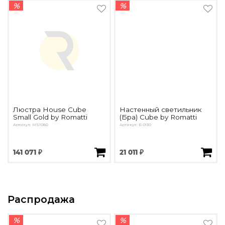
%
%
Люстра House Cube
Настенный светильник
Small Gold by Romatti
(Бра) Cube by Romatti
Артикул: MS1080
Артикул: Б 0130
141 071 ₽
21 011 ₽
Распродажа
%
%