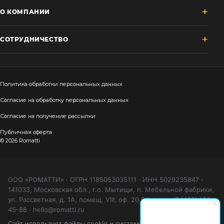
О КОМПАНИИ
СОТРУДНИЧЕСТВО
Политика обработки персональных данных
Согласие на обработку персональных данных
Согласие на получение рассылки
Публичная оферта
© 2026 Romatti
ООО «РОМАТТИ» · ОГРН 1185053035111 · ИНН 5029235847 ·
141033, Московская обл., г.о. Мытищи, п. Мебельной фабрики,
ул. Рассветная, д. 1А, помещ. VIII, оф. 20.04 · тел. +7 (495) 150-
45-88 · hello@romatti.ru
Сайт использует файлы cookie и систему аналитики (Яндекс