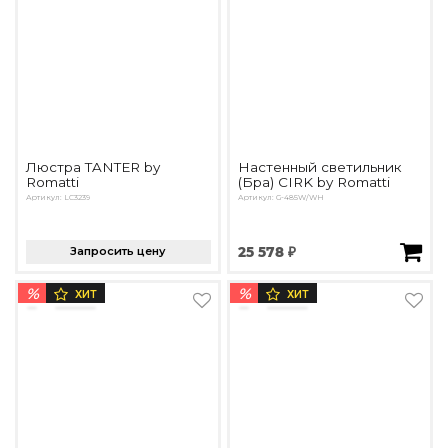
Люстра TANTER by
Настенный светильник
Romatti
(Бра) CIRK by Romatti
Артикул: LC3239
Артикул: G-485W/WH
Запросить цену
25 578 ₽
%
%
ХИТ
ХИТ