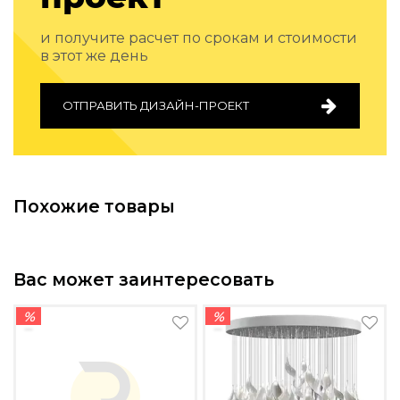
Подбор, производство и комплектация по вашему диз
и получите расчет по срокам и стоимости
Все категории товаров
в этот же день
Бренды
Реализованные проекты
ОТПРАВИТЬ ДИЗАЙН-ПРОЕКТ
Похожие товары
Вас может заинтересовать
%
%