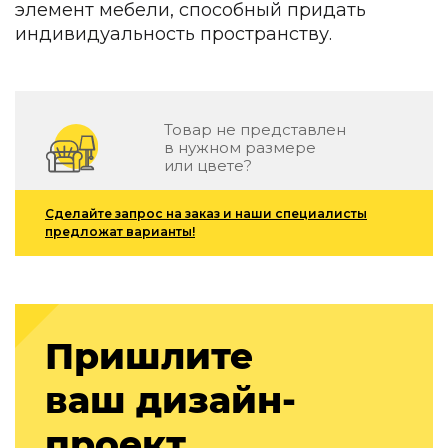
элемент мебели, способный придать
Зеленые стены
Дизайнерские кальяны
индивидуальность пространству.
Подбор, производство и комплектация по вашему диз
Сантехника и инженерия
Товар не представлен
Дизайнерские ванны
в нужном размере
Подбор, производство и комплектация по вашему диз
или цвете?
Отделка и ремонт
Сделайте запрос на заказ и наши специалисты
Стены
предложат варианты!
Акустические панели
Стеновые декоративные панели
для террас
Террасные и фасадные системы
Пришлите
Биоклиматические перголы
Камень
ваш дизайн-
Изделия из натурального мрамора и камня
проект
Светящийся камень