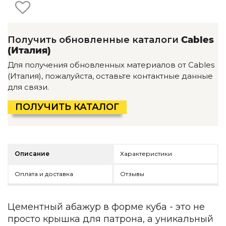
Детская мебель
Уличная и садовая мебель
Фитнес и wellness-оборудование
Коллекции
Получить обновленные каталоги
Cables
(Италия)
ROOM — Modern
Для получения обновленных материалов от Cables
INTERRA — Soft Modern
(Италия), пожалуйста, оставьте контактные данные
ARTOPIA — Mid-Century
для связи.
DAYZ — Ethno
Все коллекции мебели
ПОЛУЧИТЬ КАТАЛОГ
Подбор, производство и комплектация по вашему диз
Декор
Описание
Характеристики
По типу
Оплата и доставка
Отзывы
Для кухни
Предметы интерьера
Зеркала
Цементный абажур в форме куба - это не
Вентиляторы
просто крышка для патрона, а уникальный
Ковры