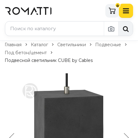
0
Каталог Romatti
Главная
Каталог
Светильники
Подвесные
Под бетон/цемент
Свет и освещение
Подвесной светильник CUBE by Cables
По типу
Подвесные светильники
Люстры
Потолочные светильники
Бра и настенные светильники
Настольные лампы
Торшеры
Технический свет
Уличное освещение
Комплектующие