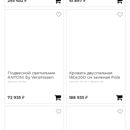
295 452 ₽
41 897 ₽
Подвесной светильник
Кровать двуспальная
ANTONI by Versmissen
160х200 см зеленая Pola
Артикул: OPD54
Артикул: DG-RF-F-BD22-en-36
72 935 ₽
188 935 ₽