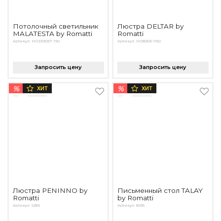
Потолочный светильник
Люстра DELTAR by
MALATESTA by Romatti
Romatti
Артикул: MOD93057-190
Артикул: MD8305-1150
Запросить цену
Запросить цену
%
%
ХИТ
ХИТ
Люстра PENINNO by
Письменный стол TALAY
Romatti
by Romatti
Артикул: 6289
Артикул: 8935