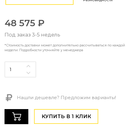
Контемпорари
Производство архитектурного и декоративного осве
Мебель
48 575 ₽
По типу
Под заказ 3-5 недель
Стулья
*Стоимость доставки может дополнительно рассчитываться по каждой
Столы и столики
модели. Подробности уточняйте у менеджера
Мягкая мебель
Кровати и матрасы
Комоды и тумбы
Полки и стеллажи
Консоли
Мебель по назначению
Нашли дешевле? Предложим варианты!
Мебель для HoReCa
Производство мебели на заказ Romatti
Корпусная мебель на заказ
КУПИТЬ В 1 КЛИК
Шкафы и гардеробные на заказ
Мебель для ванной
Офисная мебель