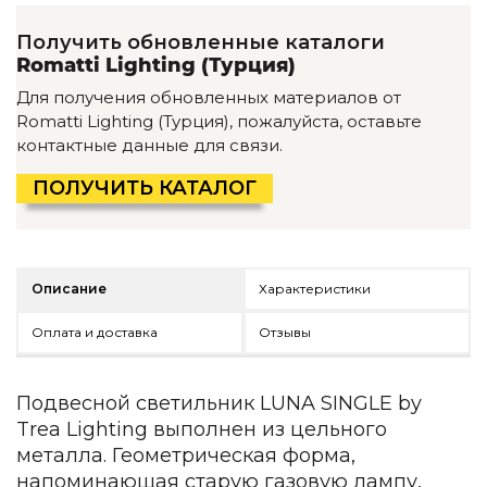
Детская мебель
Уличная и садовая мебель
Получить обновленные каталоги
Фитнес и wellness-оборудование
Romatti Lighting (Турция)
Коллекции
Для получения обновленных материалов от
Romatti Lighting (Турция), пожалуйста, оставьте
ROOM — Modern
контактные данные для связи.
INTERRA — Soft Modern
ARTOPIA — Mid-Century
ПОЛУЧИТЬ КАТАЛОГ
DAYZ — Ethno
Все коллекции мебели
Подбор, производство и комплектация по вашему диз
Описание
Характеристики
Декор
Оплата и доставка
Отзывы
По типу
Для кухни
Подвесной светильник LUNA SINGLE by
Предметы интерьера
Зеркала
Trea Lighting выполнен из цельного
Вентиляторы
металла. Геометрическая форма,
Ковры
напоминающая старую газовую лампу,