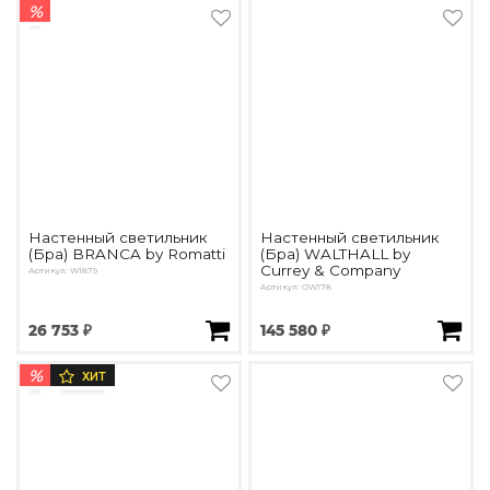
%
Настенный светильник
Настенный светильник
(Бра) BRANCA by Romatti
(Бра) WALTHALL by
Currey & Company
Артикул: W1879
Артикул: OW178
26 753 ₽
145 580 ₽
%
ХИТ