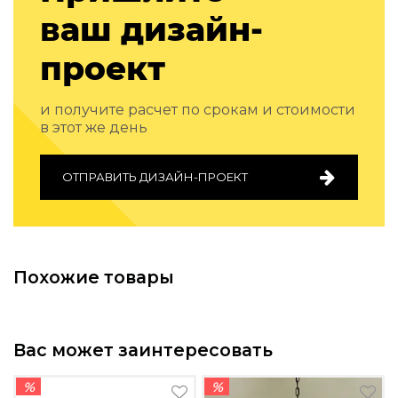
Подбор, производство и комплектация по вашему диз
ваш дизайн-
Все категории товаров
проект
Бренды
Реализованные проекты
и получите расчет по срокам и стоимости
в этот же день
ОТПРАВИТЬ ДИЗАЙН-ПРОЕКТ
Похожие товары
Вас может заинтересовать
%
%