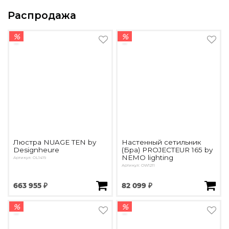
Распродажа
%
%
Люстра NUAGE TEN by
Настенный сетильник
Designheure
(Бра) PROJECTEUR 165 by
NEMO lighting
Артикул: OL1419
Артикул: OW1211
663 955 ₽
82 099 ₽
%
%