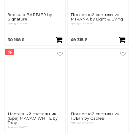
Зеркало BARBIER by
Подвесной светильник
Signature
MIRANA by Light & Living
Артикул: OZ3465
Артикул: OPD5046
30 168 ₽
49 315 ₽
%
Настенный светильник
Подвесной светильник
(Бра) MACAO WHITE by
TUB14 by Cables
Tooy
Артикул: OPD9487
Артикул: OW278