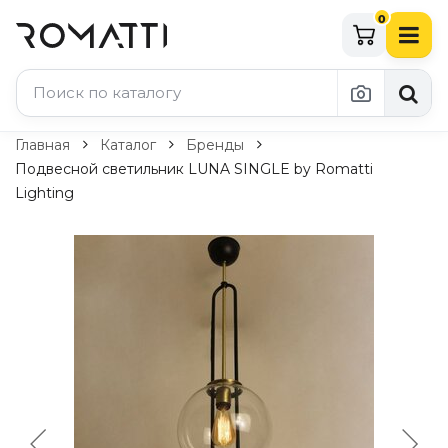
0
Каталог Romatti
Главная
Каталог
Бренды
Подвесной светильник LUNA SINGLE by Romatti
Свет и освещение
Lighting
По типу
Подвесные светильники
Люстры
Потолочные светильники
Бра и настенные светильники
Настольные лампы
Торшеры
Технический свет
Уличное освещение
Комплектующие