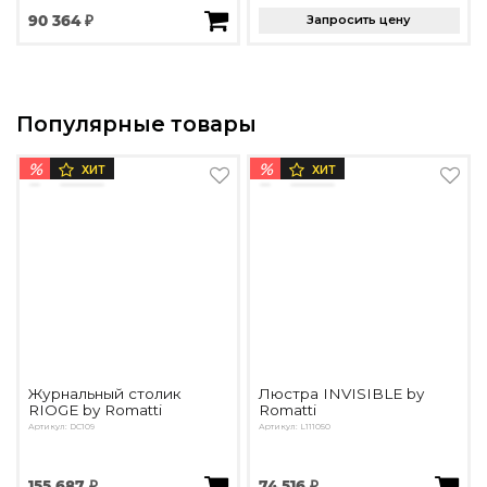
90 364 ₽
Запросить цену
Популярные товары
%
%
ХИТ
ХИТ
Журнальный столик
Люстра INVISIBLE by
RIOGE by Romatti
Romatti
Артикул: DC109
Артикул: L111050
155 687 ₽
74 516 ₽