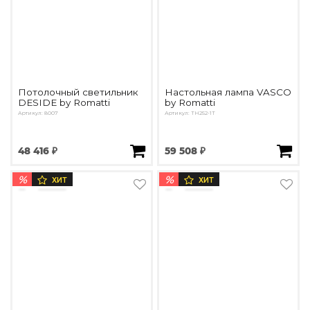
Потолочный светильник
Настольная лампа VASCO
DESIDE by Romatti
by Romatti
Артикул: 8007
Артикул: ТН252-1Т
48 416 ₽
59 508 ₽
%
%
ХИТ
ХИТ