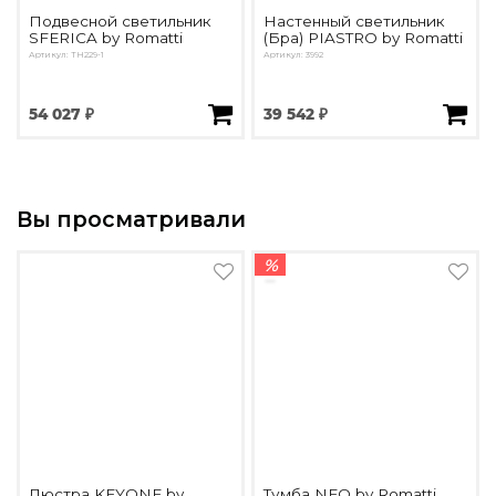
Подвесной светильник
Настенный светильник
SFERICA by Romatti
(Бра) PIASTRO by Romatti
Артикул: TH229-1
Артикул: 3992
54 027 ₽
39 542 ₽
Вы просматривали
%
Люстра KEYONE by
Тумба NEO by Romatti