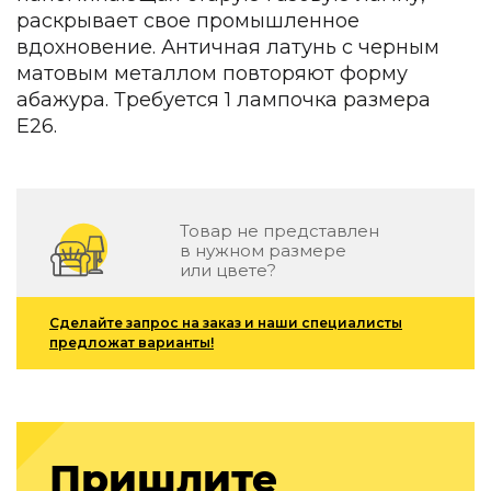
Зеленые стены
раскрывает свое промышленное
Дизайнерские кальяны
вдохновение. Античная латунь с черным
Подбор, производство и комплектация по вашему диз
матовым металлом повторяют форму
абажура. Требуется 1 лампочка размера
Сантехника и инженерия
E26.
Дизайнерские ванны
Подбор, производство и комплектация по вашему диз
Отделка и ремонт
Товар не представлен
Стены
в нужном размере
или цвете?
Акустические панели
Стеновые декоративные панели
Сделайте запрос на заказ и наши специалисты
для террас
предложат варианты!
Террасные и фасадные системы
Биоклиматические перголы
Камень
Изделия из натурального мрамора и камня
Пришлите
Светящийся камень