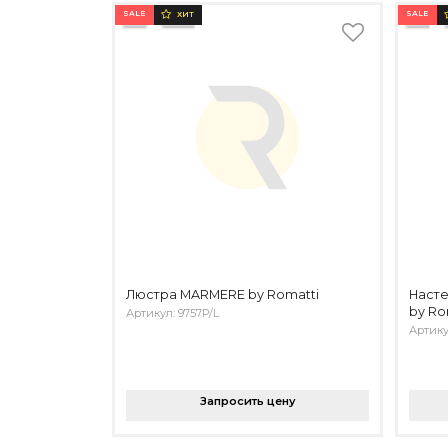
SALE
SALE
ХИТ
Люстра MARMERE by Romatti
Насте
by Ro
Артикул: 9757P/L
Артику
Запросить цену