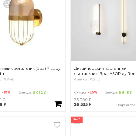
нный светильник (Бра) PILL by
Дизайнерский настенный
ti
светильник (Бра) ASOR by Rom
ул: W448
Артикул: W2133
а:
-10%
Выгода:
Скидка:
-25%
Выгода:
6 032 ₽
8 845 ₽
0 ₽
35 380 ₽
8 ₽
26 535 ₽
12 вариантов
SALE