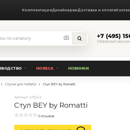
Комплектация
Дизайнерам
Доставка и оплата
Конта
+7 (495) 1
Обратный звоно
ЗВОДСТВО
HORECA
НОВИНКИ
Стулья для HoReCa
Стул BEY by Romatti
Артикул:
ST5243
Стул BEY by Romatti
0 отзывов