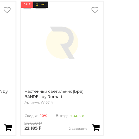
SALE
ХИТ
A by
Настенный светильник (Бра)
BANDEL by Romatti
Артикул: W16314
Скидка:
-10%
Выгода:
2 465 ₽
24 650 ₽
22 185 ₽
2 варианта