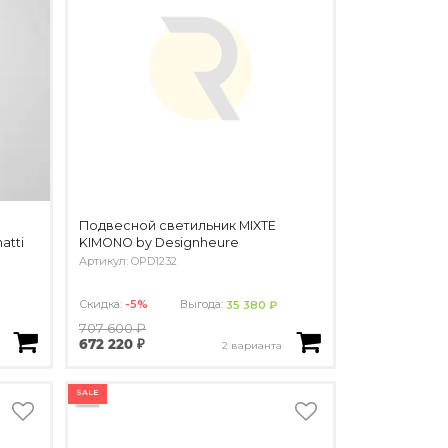
Подвесной светильник MIXTE
atti
KIMONO by Designheure
Артикул: OPD1232
Скидка:
-5%
Выгода:
35 380 ₽
707 600 ₽
672 220 ₽
2 варианта
SALE