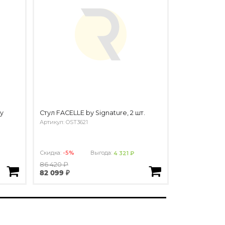
y
Стул FACELLE by Signature, 2 шт.
Артикул: OST3621
Скидка:
-5%
Выгода:
4 321 ₽
86 420 ₽
82 099 ₽