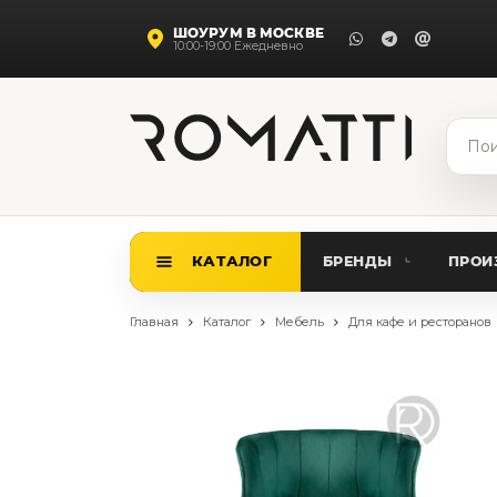
ШОУРУМ В МОСКВЕ
10:00-19:00 Ежедневно
КАТАЛОГ
БРЕНДЫ
ПРОИ
Каталог Romatti
Главная
Каталог
Мебель
Для кафе и ресторанов
Свет и освещение
По типу
Подвесные светильники
Люстры
Потолочные светильники
Бра и настенные светильники
Настольные лампы