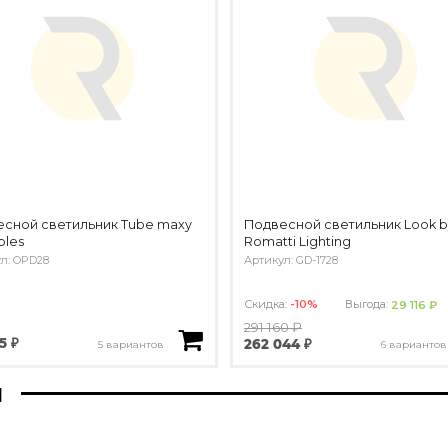
сной светильник Tube maxy
Подвесной светильник Look b
bles
Romatti Lighting
л: OPD28
Артикул: GD-1728
Скидка:
-10%
Выгода:
29 116 ₽
291 160 ₽
5 ₽
262 044 ₽
5 вариантов
6 вариантов
ы