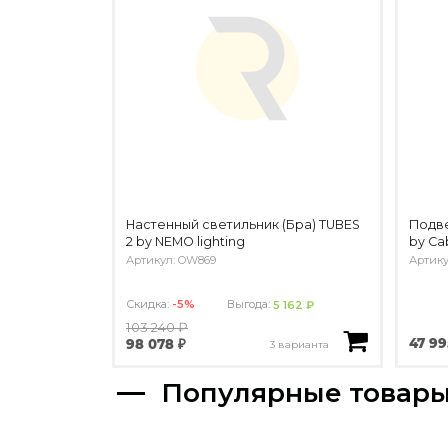
Настенный светильник (Бра) TUBES
Подве
2 by NEMO lighting
by Ca
Артикул: OW869
Артику
Скидка:
-5%
Выгода:
5 162 ₽
103 240 ₽
47 99
98 078 ₽
3 варианта
Популярные товар