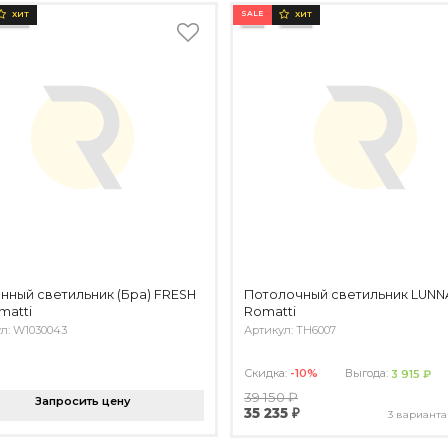
SALE
ХИТ
ХИТ
нный светильник (Бра) FRESH
Потолочный светильник LUNN
matti
Romatti
л: W1030043
Артикул: TH6007
Скидка:
-10%
Выгода:
3 915 ₽
39 150 ₽
Запросить цену
35 235 ₽
3 варианта