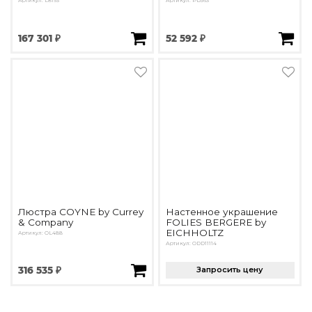
Артикул: L8193
Артикул: PD363
167 301 ₽
52 592 ₽
Люстра COYNE by Currey
Настенное украшение
& Company
FOLIES BERGERE by
EICHHOLTZ
Артикул: OL488
Артикул: ODD11114
316 535 ₽
Запросить цену