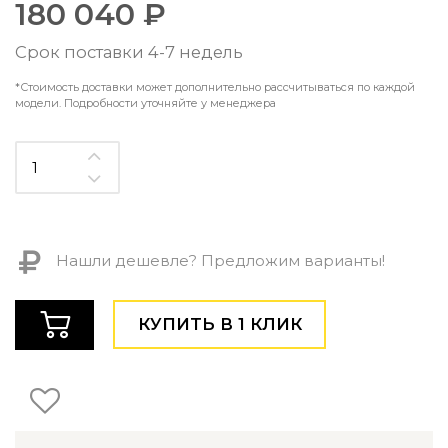
180 040 ₽
Контемпорари
Производство архитектурного и декоративного осве
Срок поставки 4-7 недель
Мебель
*Стоимость доставки может дополнительно рассчитываться по каждой
По типу
модели. Подробности уточняйте у менеджера
Стулья
Столы и столики
Мягкая мебель
Кровати и матрасы
Комоды и тумбы
Полки и стеллажи
Нашли дешевле? Предложим варианты!
Консоли
Мебель по назначению
КУПИТЬ В 1 КЛИК
Мебель для HoReCa
Производство мебели на заказ Romatti
Корпусная мебель на заказ
Шкафы и гардеробные на заказ
Мебель для ванной
Офисная мебель