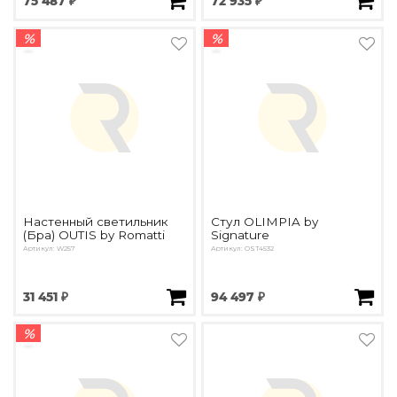
75 487 ₽
72 935 ₽
%
%
Настенный светильник
Стул OLIMPIA by
(Бра) OUTIS by Romatti
Signature
Артикул: W257
Артикул: OST4532
31 451 ₽
94 497 ₽
%