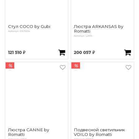
Стул COCO by Gubi
Люстра ARKANSAS by
Romatti
Артикул: OST5134
Артикул: L2999
121 510 ₽
200 057 ₽
%
%
Люстра CANNE by
Подвесной светильник
Romatti
VOILO by Romatti