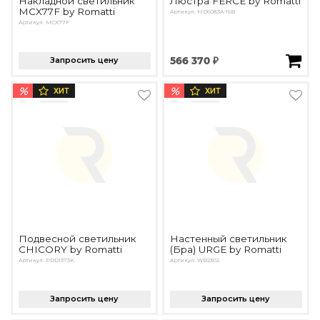
Накладной светильник
Люстра FERCE by Romatti
MCX77F by Romatti
Артикул: MD6083A-16B
Артикул: MCX77F
Запросить цену
566 370 ₽
%
%
ХИТ
ХИТ
Подвесной светильник
Настенный светильник
CHICORY by Romatti
(Бра) URGE by Romatti
Артикул: PDD1373K
Артикул: WB2302
Запросить цену
Запросить цену