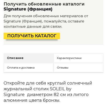
Детская мебель
Получить обновленные каталоги
Уличная и садовая мебель
Signature (Франция)
Фитнес и wellness-оборудование
Для получения обновленных материалов от
Коллекции
Signature (Франция), пожалуйста, оставьте
контактные данные для связи.
ROOM — Modern
INTERRA — Soft Modern
ПОЛУЧИТЬ КАТАЛОГ
ARTOPIA — Mid-Century
DAYZ — Ethno
Все коллекции мебели
Подбор, производство и комплектация по вашему диз
Описание
Характеристики
Декор
Оплата и доставка
Отзывы
По типу
Откройте для себя круглый солнечный
Для кухни
Предметы интерьера
журнальный столик SOLEIL by
Зеркала
Signature диаметром 82 см из литого
Вентиляторы
алюминия цвета бронзы.
Ковры