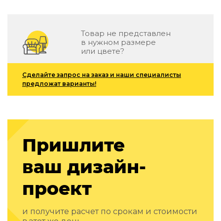
Зеленые стены
Дизайнерские кальяны
Подбор, производство и комплектация по вашему диз
Товар не представлен
в нужном размере
Сантехника и инженерия
или цвете?
Дизайнерские ванны
Подбор, производство и комплектация по вашему диз
Сделайте запрос на заказ и наши специалисты
предложат варианты!
Отделка и ремонт
Стены
Акустические панели
Пришлите
Стеновые декоративные панели
для террас
ваш дизайн-
Террасные и фасадные системы
Биоклиматические перголы
проект
Камень
Изделия из натурального мрамора и камня
и получите расчет по срокам и стоимости
Светящийся камень