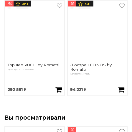
%
%
ХИТ
ХИТ
Торшер VUCH by Romatti
Люстра LEONOS by
Romatti
Артикул: AJDL23-9048
Артикул: M-713S
292 581 ₽
94 221 ₽
Вы просматривали
%