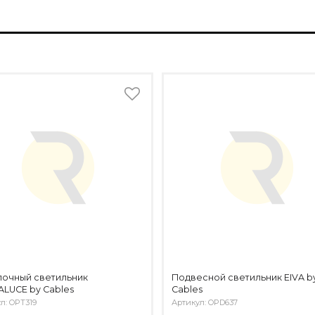
лочный светильник
Подвесной светильник EIVA b
LUCE by Cables
Cables
л: OPT319
Артикул: OPD637