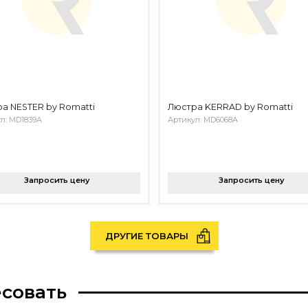
а NESTER by Romatti
Люстра KERRAD by Romatti
л: MD1839A
Артикул: MD6068A
Запросить цену
Запросить цену
ДРУГИЕ ТОВАРЫ
есовать