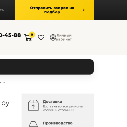
Отправить запрос на
кты
подбор
50-45-88
0
Личный
кабинет
к
matti
 by
Доставка
Доставка во все регионы
России и страны СНГ
Производство