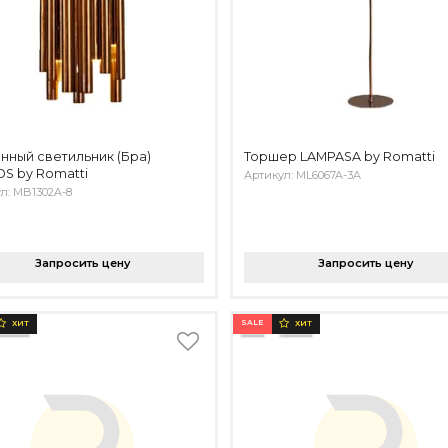
нный светильник (Бра)
Торшер LAMPASA by Romatti
S by Romatti
Артикул: ML6067A-3A
л: MB1302A-8
Запросить цену
Запросить цену
SALE
ХИТ
ХИТ