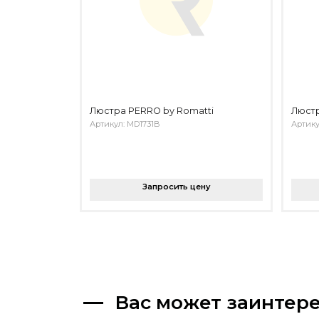
Люстра PERRO by Romatti
Люстр
Артикул: MD1731B
Артику
Запросить цену
Вас может заинтер