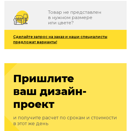
Подбор, производство и комплектация по вашему диз
Товар не представлен
Все категории товаров
в нужном размере
Бренды
или цвете?
Реализованные проекты
Сделайте запрос на заказ и наши специалисты
предложат варианты!
Пришлите
ваш дизайн-
проект
и получите расчет по срокам и стоимости
в этот же день