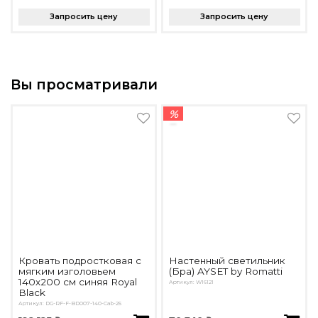
Запросить цену
Запросить цену
Вы просматривали
%
Кровать подростковая с
Настенный светильник
мягким изголовьем
(Бра) AYSET by Romatti
140х200 см синяя Royal
Артикул: W16121
Black
Артикул: DG-RF-F-BD007-140-Cab-25