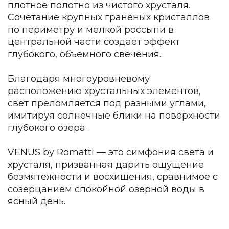
плотное полотно из чистого хрусталя.
Зеленые стены
Дизайнерские кальяны
Сочетание крупных граненых кристаллов
Подбор, производство и комплектация по вашему диз
по периметру и мелкой россыпи в
центральной части создает эффект
Сантехника и инженерия
глубокого, объемного свечения..
Дизайнерские ванны
Подбор, производство и комплектация по вашему диз
Благодаря многоуровневому
расположению хрустальных элементов,
Отделка и ремонт
свет преломляется под разными углами,
имитируя солнечные блики на поверхности
Стены
глубокого озера.
Акустические панели
Стеновые декоративные панели
VENUS by Romatti — это симфония света и
для террас
хрусталя, призванная дарить ощущение
Террасные и фасадные системы
безмятежности и восхищения, сравнимое с
Биоклиматические перголы
созерцанием спокойной озерной воды в
Камень
ясный день.
Изделия из натурального мрамора и камня
Светящийся камень