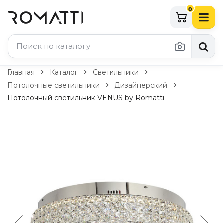
0
Каталог Romatti
Главная
Каталог
Светильники
Потолочные светильники
Дизайнерский
Свет и освещение
Потолочный светильник VENUS by Romatti
По типу
Подвесные светильники
Люстры
Потолочные светильники
Бра и настенные светильники
Настольные лампы
Торшеры
Технический свет
Уличное освещение
Комплектующие