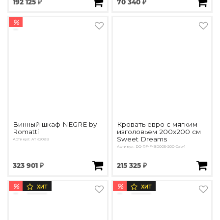
192 125 ₽
70 340 ₽
%
Винный шкаф NEGRE by
Кровать евро с мягким
Romatti
изголовьем 200х200 см
Sweet Dreams
Артикул: ATK208B
Артикул: DG-RF-F-BD005-200-Cab-1
323 901 ₽
215 325 ₽
%
%
ХИТ
ХИТ