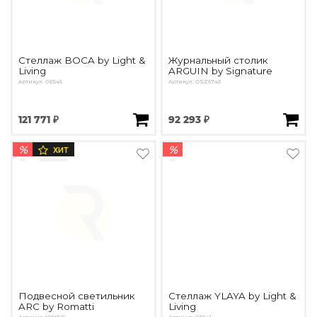
Стеллаж BOCA by Light &
Журнальный столик
Living
ARGUIN by Signature
Артикул: OE546
Артикул: OSZ6743
121 771 ₽
92 293 ₽
%
%
ХИТ
Подвесной светильник
Стеллаж YLAYA by Light &
ARC by Romatti
Living