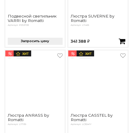
Подвесной светильник
Люстра SUVERNE by
VARRI by Romatti
Romatti
Артикул: PD121133
Артикул: L11465
Запросить цену
341 388 ₽
%
%
ХИТ
ХИТ
Люстра ANRASS by
Люстра CASSTEL by
Romatti
Romatti
Артикул: L17139
Артикул: LC3041Y