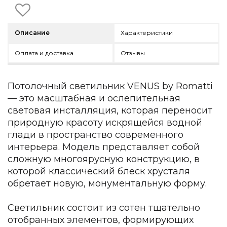
Детская мебель
Уличная и садовая мебель
Фитнес и wellness-оборудование
Описание
Характеристики
Коллекции
Оплата и доставка
Отзывы
ROOM — Modern
INTERRA — Soft Modern
ARTOPIA — Mid-Century
Потолочный светильник VENUS by Romatti
DAYZ — Ethno
— это масштабная и ослепительная
Все коллекции мебели
световая инсталляция, которая переносит
Подбор, производство и комплектация по вашему диз
природную красоту искрящейся водной
глади в пространство современного
Декор
интерьера. Модель представляет собой
По типу
сложную многоярусную конструкцию, в
которой классический блеск хрусталя
Для кухни
обретает новую, монументальную форму.
Предметы интерьера
Зеркала
Светильник состоит из сотен тщательно
Вентиляторы
отобранных элементов, формирующих
Ковры