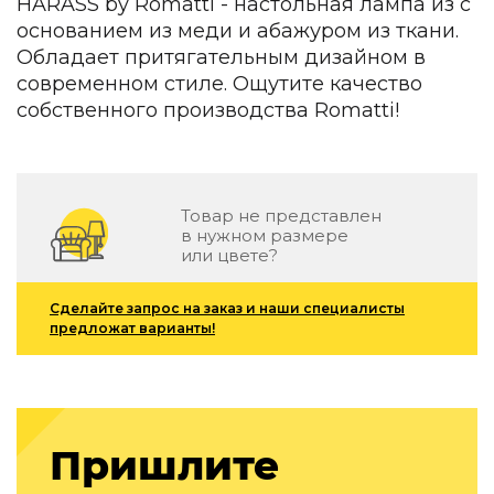
HARASS by Romatti - настольная лампа из с
Детская мебель
основанием из меди и абажуром из ткани.
Уличная и садовая мебель
Обладает притягательным дизайном в
Фитнес и wellness-оборудование
современном стиле. Ощутите качество
Коллекции
собственного производства Romatti!
ROOM — Modern
INTERRA — Soft Modern
ARTOPIA — Mid-Century
DAYZ — Ethno
Товар не представлен
Все коллекции мебели
в нужном размере
или цвете?
Подбор, производство и комплектация по вашему диз
Декор
Сделайте запрос на заказ и наши специалисты
предложат варианты!
По типу
Для кухни
Предметы интерьера
Зеркала
Пришлите
Вентиляторы
Ковры