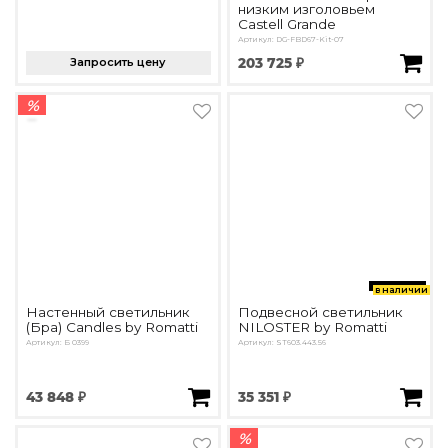
низким изголовьем
Castell Grande
Артикул: DG-FBD67-Kit-07
Запросить цену
203 725 ₽
%
в наличии
Настенный светильник
Подвесной светильник
(Бра) Candles by Romatti
NILOSTER by Romatti
Артикул: Б 0399
Артикул: ST603.443.56
43 848 ₽
35 351 ₽
%