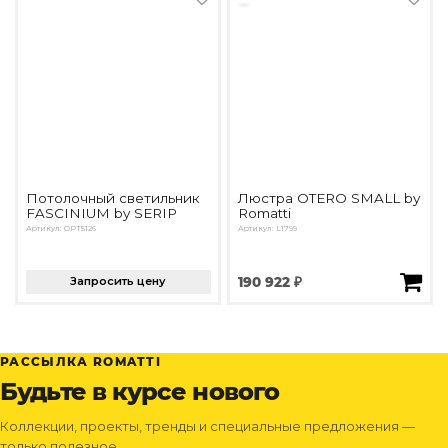
Потолочный светильник
Люстра OTERO SMALL by
FASCINIUM by SERIP
Romatti
Артикул: OPT5126
Артикул: L1799
Запросить цену
190 922 ₽
РАССЫЛКА ROMATTI
Будьте в курсе нового
Коллекции, проекты, тренды и специальные предложения —
только полезное.