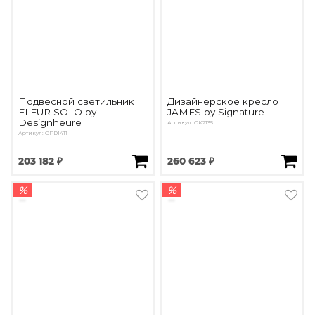
Подвесной светильник
Дизайнерское кресло
FLEUR SOLO by
JAMES by Signature
Designheure
Артикул: OK2135
Артикул: OPD1411
203 182 ₽
260 623 ₽
%
%