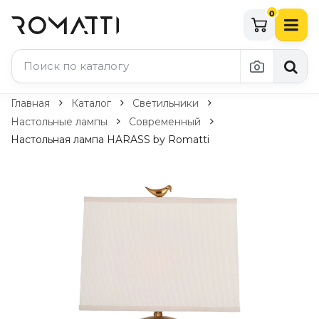
0
Каталог Romatti
Главная
Каталог
Светильники
Настольные лампы
Современный
Свет и освещение
Настольная лампа HARASS by Romatti
По типу
Подвесные светильники
Люстры
Потолочные светильники
Бра и настенные светильники
Настольные лампы
Торшеры
Технический свет
Уличное освещение
Комплектующие