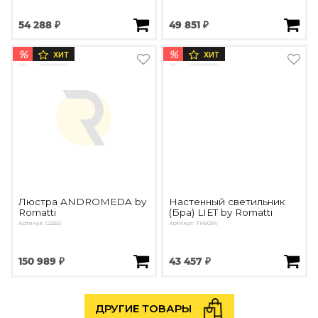
54 288 ₽
49 851 ₽
%
%
ХИТ
ХИТ
Люстра ANDROMEDA by
Настенный светильник
Romatti
(Бра) LIET by Romatti
Артикул: G2250
Артикул: TH5034
150 989 ₽
43 457 ₽
ДРУГИЕ ТОВАРЫ