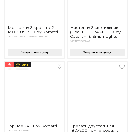
Монтажный кронштейн
Настенный светильник
MOBIUS-300 by Romatti
(Бра) LEDERAM FLEX by
Catellani & Smith Lights
Артикул: QS-300/SteeveComponent
Артикул: OW5289
Запросить цену
Запросить цену
%
ХИТ
Торшер JADI by Romatti
Кровать двуспальная
180х200 темно-серая с
Артикул: 83015/380