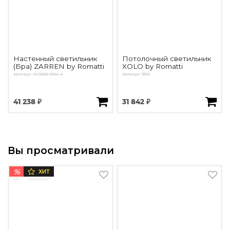
Настенный светильник
Потолочный светильник
(Бра) ZARREN by Romatti
XOLO by Romatti
Артикул: AJDB23-9064-A
Артикул: 3396
41 238 ₽
31 842 ₽
Вы просматривали
%
ХИТ