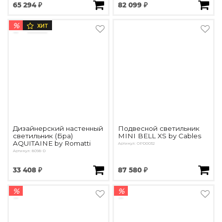
65 294 ₽
82 099 ₽
%
ХИТ
Дизайнерский настенный
Подвесной светильник
светильник (Бра)
MINI BELL XS by Cables
AQUITAINE by Romatti
Артикул: OPD0032
Артикул: 8098-D
33 408 ₽
87 580 ₽
%
%