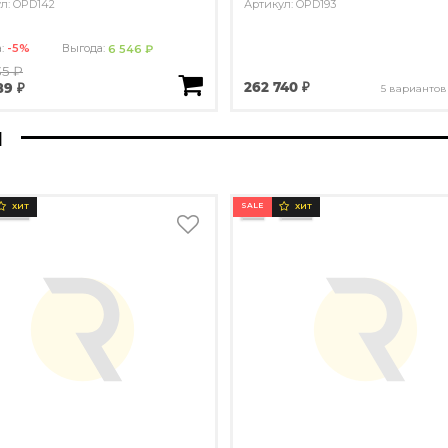
л: OPD142
Артикул: OPD193
а:
-5%
Выгода:
6 546 ₽
35 ₽
262 740 ₽
89 ₽
5 вариантов
ы
SALE
ХИТ
ХИТ