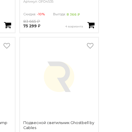
Артикул: OPD4535
Скидка:
-10%
Выгода:
8 366 ₽
83 665 ₽
75 299 ₽
4 варианта
lamp
Подвесной светильник Ghostbell by
Cables