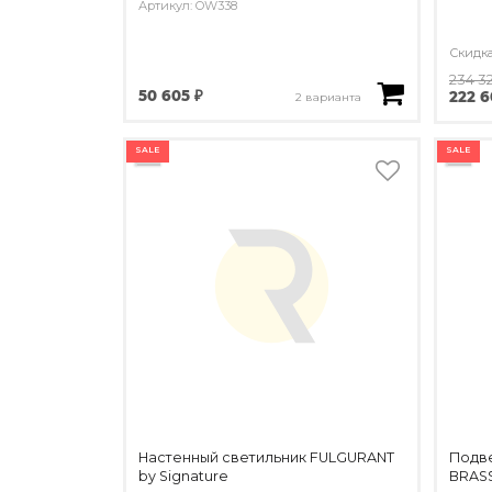
Артикул: OW338
Скидк
234 3
50 605 ₽
222 6
2 варианта
SALE
SALE
Настенный светильник FULGURANT
Подв
by Signature
BRASS