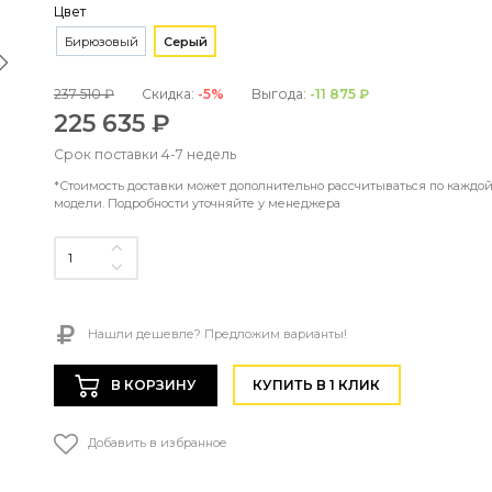
Цвет
Бирюзовый
Серый
237 510 ₽
Скидка:
-5%
Выгода:
-11 875 ₽
225 635 ₽
Срок поставки 4-7 недель
*Стоимость доставки может дополнительно рассчитываться по каждо
модели. Подробности уточняйте у менеджера
Нашли дешевле? Предложим варианты!
В КОРЗИНУ
КУПИТЬ В 1 КЛИК
Добавить в избранное