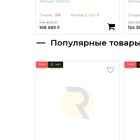
Артикул: OW5422
Артику
Скидка:
-5%
Выгода:
Скидк
5 720 ₽
114 405 ₽
130 9
108 685 ₽
124 3
Популярные товар
SALE
SALE
ХИТ