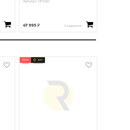
Артикул: OPD321
47 995 ₽
2 варианта
SALE
ХИТ