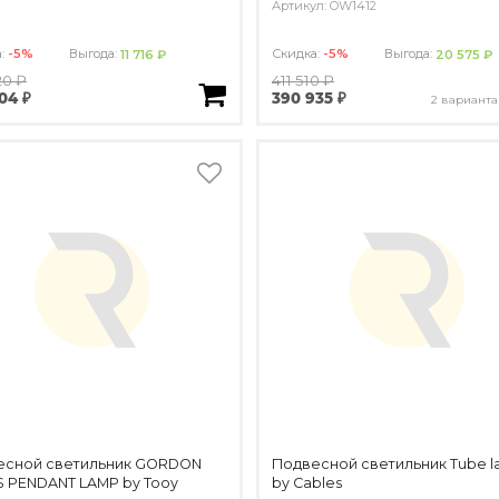
Артикул: OW1412
а:
-5%
Выгода:
Скидка:
-5%
Выгода:
11 716 ₽
20 575 ₽
20 ₽
411 510 ₽
04 ₽
390 935 ₽
2 варианта
есной светильник GORDON
Подвесной светильник Tube 
 PENDANT LAMP by Tooy
by Cables