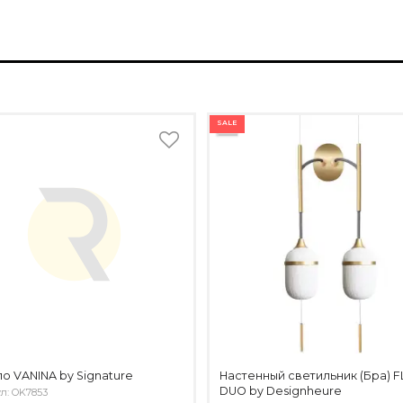
SALE
о VANINA by Signature
Настенный светильник (Бра) 
DUO by Designheure
л: OK7853