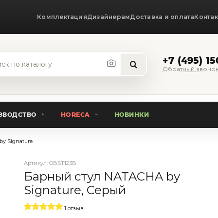
Комплектация
Дизайнерам
Доставка и оплата
Конта
+7 (495) 1
Обратный звоно
ЗВОДСТВО
HORECA
НОВИНКИ
y Signature
Артикул:
OBST123B
Барный стул NATACHA by
Signature, Серый
1 отзыв