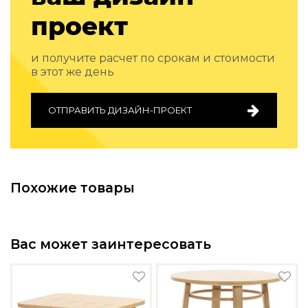
Подбор, производство и комплектация по вашему диз
проект
Все категории товаров
Бренды
и получите расчет по срокам и стоимости
Реализованные проекты
в этот же день
ОТПРАВИТЬ ДИЗАЙН-ПРОЕКТ
Похожие товары
Вас может заинтересовать