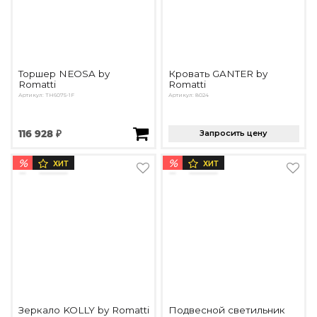
Торшер NEOSA by
Кровать GANTER by
Romatti
Romatti
Артикул: TH6075-1F
Артикул: 8024
116 928 ₽
Запросить цену
%
%
ХИТ
ХИТ
Зеркало KOLLY by Romatti
Подвесной светильник