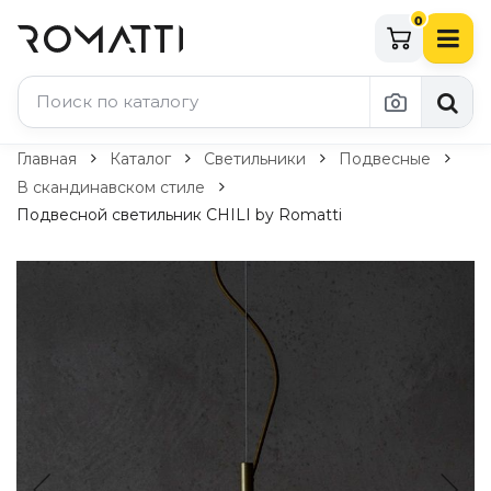
0
Каталог Romatti
Главная
Каталог
Светильники
Подвесные
В скандинавском стиле
Свет и освещение
Подвесной светильник CHILI by Romatti
По типу
Подвесные светильники
Люстры
Потолочные светильники
Бра и настенные светильники
Настольные лампы
Торшеры
Технический свет
Уличное освещение
Комплектующие