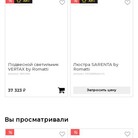
%
%
ХИТ
ХИТ
Подвесной светильник
Люстра SARENTA by
VERTAX by Romatti
Romatti
Артикул: ARHD03
Артикул: MOD92064A-6+6
37 323 ₽
Запросить цену
Вы просматривали
%
%