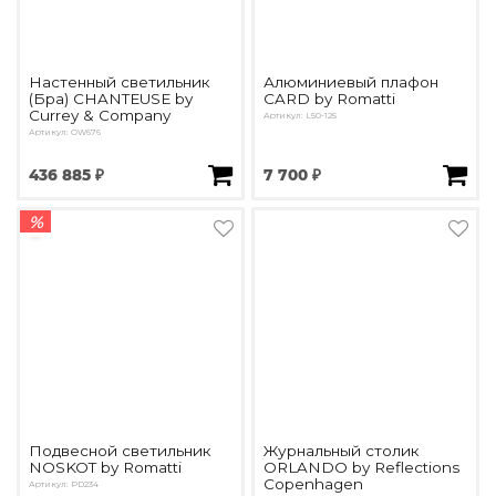
Настенный светильник
Алюминиевый плафон
(Бра) CHANTEUSE by
CARD by Romatti
Currey & Company
Артикул: L50-125
Артикул: OW676
436 885 ₽
7 700 ₽
%
Подвесной светильник
Журнальный столик
NOSKOT by Romatti
ORLANDO by Reflections
Copenhagen
Артикул: PD234