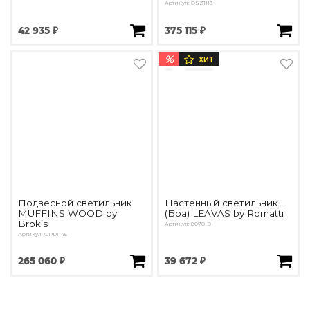
Артикул: OSZ1113
42 935 ₽
375 115 ₽
%
ХИТ
Подвесной светильник
Настенный светильник
MUFFINS WOOD by
(Бра) LEAVAS by Romatti
Brokis
Артикул: 8070-D
Артикул: OPD1145
265 060 ₽
39 672 ₽