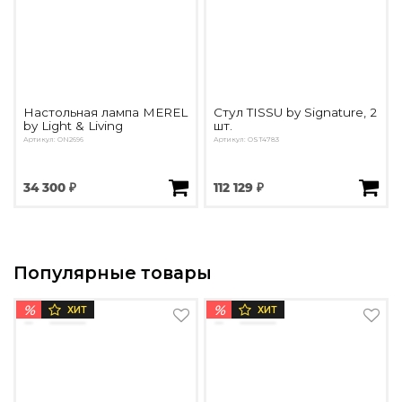
Настольная лампа MEREL
Стул TISSU by Signature, 2
by Light & Living
шт.
Артикул: ON2696
Артикул: OST4783
34 300 ₽
112 129 ₽
Популярные товары
%
%
ХИТ
ХИТ