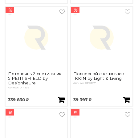
%
%
Потолочный светильник
Подвесной светильник
5 PETIT SHIELD by
IKKIN by Light & Living
Designheure
Артикул: OPD3417
Артикул: OPT334
339 830 ₽
39 397 ₽
%
%