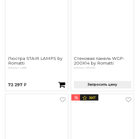
Люстра STAIR LAMPS by
Стеновая панель WGP-
Romatti
200X14 by Romatti
Артикул: L2985
Артикул: WP11196
72 297 ₽
Запросить цену
%
ХИТ