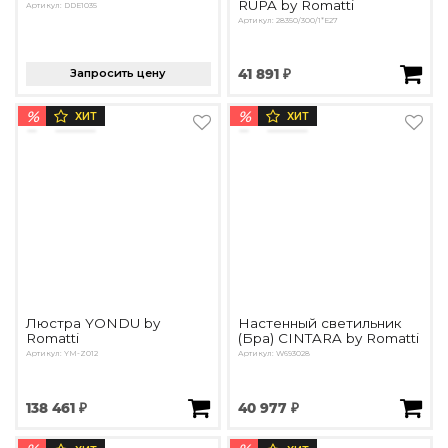
RUPA by Romatti
Артикул: DDE1035
Артикул: 28350/300/1*E27
Запросить цену
41 891 ₽
%
%
ХИТ
ХИТ
Люстра YONDU by
Настенный светильник
Romatti
(Бра) CINTARA by Romatti
Артикул: YM-Z012
Артикул: W693028
138 461 ₽
40 977 ₽