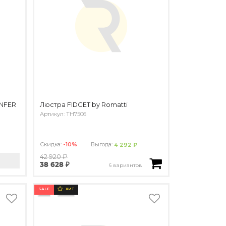
ANFER
Люстра FIDGET by Romatti
Артикул: TH7506
Скидка:
-10%
Выгода:
4 292 ₽
42 920 ₽
38 628 ₽
6 вариантов
SALE
ХИТ