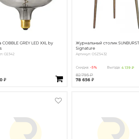
 COBBLE GREY LED XXL by
Журнальный столик SUNBURST
s
Signature
л: O2342
Артикул: OSZ5432
Скидка:
-5%
Выгода:
4 139 ₽
82 795 ₽
0 ₽
78 656 ₽