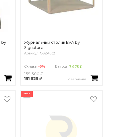
 by
Журнальный столик EVA by
Signature
Артикул: OSZ4532
Скидка:
-5%
Выгода:
7 975 ₽
159 500 ₽
151 525 ₽
2 варианта
SALE