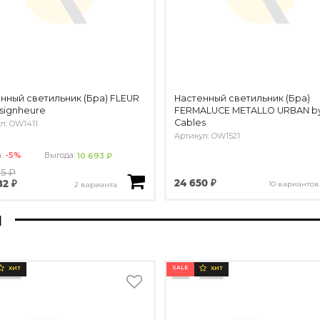
нный светильник (Бра) FLEUR
Настенный светильник (Бра)
signheure
FERMALUCE METALLO URBAN b
Cables
л: OW1411
Артикул: OW1521
а:
-5%
Выгода:
10 693 ₽
75 ₽
24 650 ₽
82 ₽
10 вариантов
2 варианта
ы
SALE
ХИТ
ХИТ