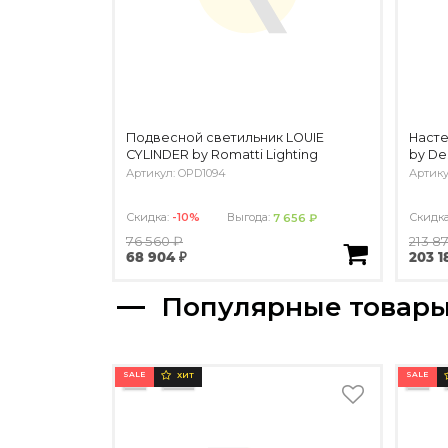
Подвесной светильник LOUIE
Насте
CYLINDER by Romatti Lighting
by De
Артикул: OPD1094
Артику
Скидка:
-10%
Выгода:
Скидк
7 656 ₽
76 560 ₽
213 8
68 904 ₽
203 1
Популярные товар
SALE
SALE
ХИТ