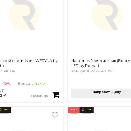
есной светильник WERYNA by
Настенный светильник (Бра) 
ti
LED by Romatti
л: AKD04
Артикул: JHW52224-1+1W
а:
-10%
Выгода:
2 943 ₽
5 ₽
Запросить цену
2 ₽
3 варианта
SALE
ХИТ
ХИТ