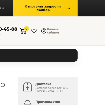
Отправить запрос на
кты
подбор
50-45-88
0
Личный
кабинет
к
LO
Доставка
Доставка во все регионы
России и страны СНГ
Производство