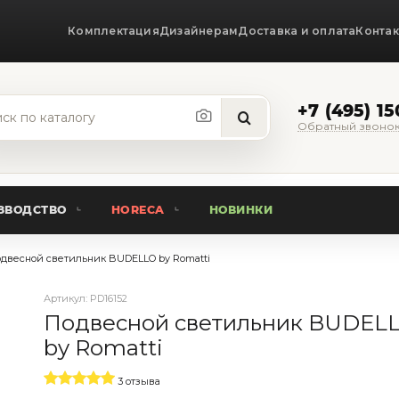
Комплектация
Дизайнерам
Доставка и оплата
Конта
+7 (495) 1
Обратный звоно
ЗВОДСТВО
HORECA
НОВИНКИ
двесной светильник BUDELLO by Romatti
Артикул:
PD16152
Подвесной светильник BUDEL
by Romatti
3 отзыва