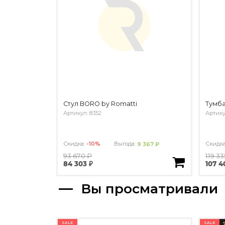
Стул BORO by Romatti
Тумба
Артикул: 8352
Артику
Скидка:
-10%
Выгода:
Скидк
9 367 ₽
93 670 ₽
119 33
84 303 ₽
107 4
Вы просматривали
SALE
SALE