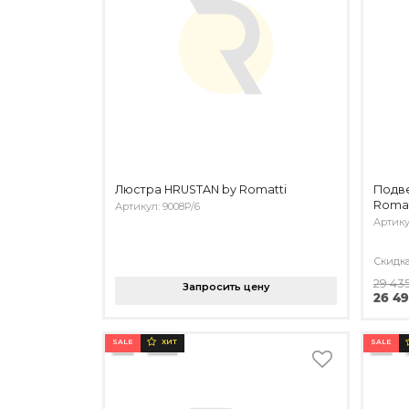
Люстра HRUSTAN by Romatti
Подв
Romat
Артикул: 9008P/6
Артику
Скидк
29 43
Запросить цену
26 49
SALE
SALE
ХИТ