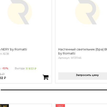
 NERY by Romatti
Настенный светильник (Бра) 
by Romatti
л: 8238
Артикул: W131146
а:
-10%
Выгода:
11 933 ₽
5 ₽
Запросить цену
02 ₽
SALE
ХИТ