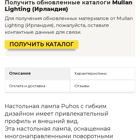
Получить обновленные каталоги
Mullan
Детская мебель
Lighting (Ирландия)
Уличная и садовая мебель
Фитнес и wellness-оборудование
Для получения обновленных материалов от Mullan
Коллекции
Lighting (Ирландия), пожалуйста, оставьте
контактные данные для связи.
ROOM — Modern
INTERRA — Soft Modern
ПОЛУЧИТЬ КАТАЛОГ
ARTOPIA — Mid-Century
DAYZ — Ethno
Все коллекции мебели
Описание
Характеристики
Подбор, производство и комплектация по вашему диз
Декор
Оплата и доставка
Отзывы
По типу
Настольная лампа Puhos с гибким
Для кухни
дизайном имеет привлекательный
Предметы интерьера
профиль и внешний вид.
Зеркала
Эта настольная лампа, оснащенная
Вентиляторы
многонаправленными поворотными
Ковры