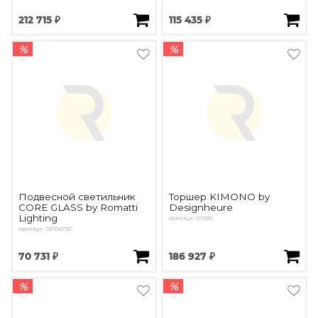
212 715 ₽
115 435 ₽
%
%
Подвесной светильник
Торшер KIMONO by
CORE GLASS by Romatti
Designheure
Lighting
Артикул: OT333
Артикул: OPD4732
70 731 ₽
186 927 ₽
%
%