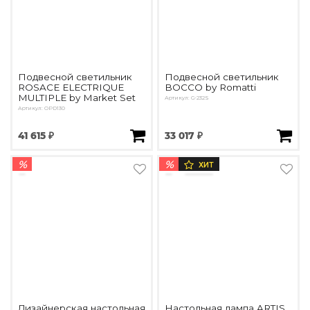
Подвесной светильник
Подвесной светильник
ROSACE ELECTRIQUE
BOCCO by Romatti
MULTIPLE by Market Set
Артикул: G-232S
Артикул: OPD130
41 615 ₽
33 017 ₽
%
%
ХИТ
Дизайнерская настольная
Настольная лампа ARTIS