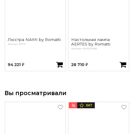
Люстра NAMI by Romatti
Настольная лампа
AERTES by Romatti
Артикул: 8711P
Артикул: AJDT23-9035
94 221 ₽
28 710 ₽
Вы просматривали
%
ХИТ