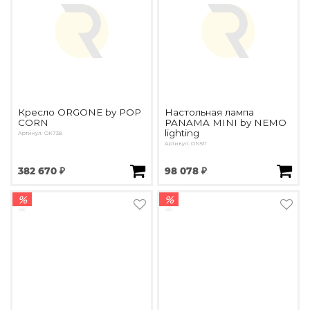
Кресло ORGONE by POP
Настольная лампа
CORN
PANAMA MINI by NEMO
lighting
Артикул: OK738
Артикул: ON511
382 670 ₽
98 078 ₽
%
%