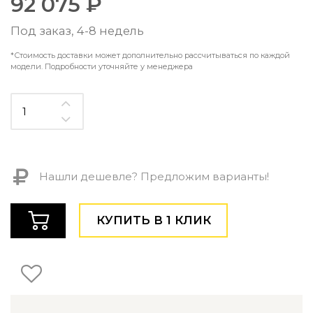
92 075 ₽
Контемпорари
Производство архитектурного и декоративного осве
Под заказ, 4-8 недель
Мебель
*Стоимость доставки может дополнительно рассчитываться по каждой
модели. Подробности уточняйте у менеджера
По типу
Стулья
Столы и столики
Мягкая мебель
Кровати и матрасы
Комоды и тумбы
Полки и стеллажи
Нашли дешевле? Предложим варианты!
Консоли
Мебель по назначению
КУПИТЬ В 1 КЛИК
Мебель для HoReCa
Производство мебели на заказ Romatti
Корпусная мебель на заказ
Шкафы и гардеробные на заказ
Мебель для ванной
Офисная мебель