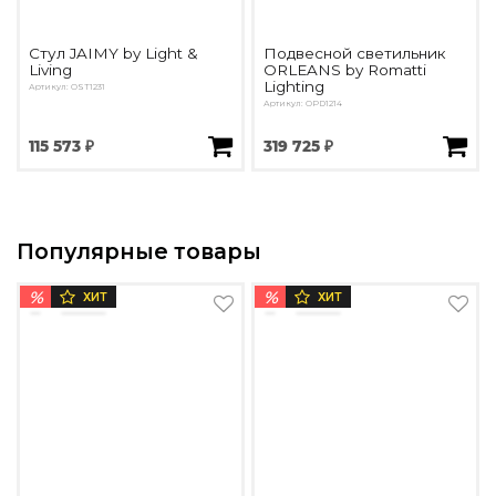
Стул JAIMY by Light &
Подвесной светильник
Living
ORLEANS by Romatti
Lighting
Артикул: OST1231
Артикул: OPD1214
115 573 ₽
319 725 ₽
Популярные товары
%
%
ХИТ
ХИТ