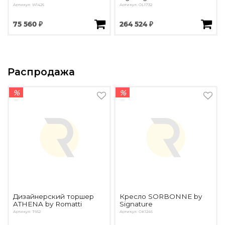
Артикул: W1426
Артикул: OL1732
75 560 ₽
264 524 ₽
Распродажа
%
%
Дизайнерский торшер
Кресло SORBONNE by
ATHENA by Romatti
Signature
Артикул: T662
Артикул: OK1246