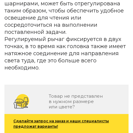
шарнирами, может быть отрегулирована
Зеленые стены
Дизайнерские кальяны
таким образом, чтобы обеспечить удобное
Подбор, производство и комплектация по вашему диз
освещение для чтения или
сосредоточиться на выполнении
Сантехника и инженерия
поставленной задачи.
Дизайнерские ванны
Регулируемый рычаг фиксируется в двух
Подбор, производство и комплектация по вашему диз
точках, в то время как головка также имеет
натяжное соединение для направления
Отделка и ремонт
света туда, где это больше всего
Стены
необходимо.
Акустические панели
Стеновые декоративные панели
для террас
Товар не представлен
Террасные и фасадные системы
в нужном размере
или цвете?
Биоклиматические перголы
Камень
Сделайте запрос на заказ и наши специалисты
Изделия из натурального мрамора и камня
предложат варианты!
Светящийся камень