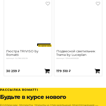
в наличии
Люстра TRIVISO by
Подвесной светильник
Romatti
Trama by Luceplan
Артикул: SL1180.202.06
Артикул: 1D14SA000020
30 259 ₽
179 510 ₽
РАССЫЛКА ROMATTI
Будьте в курсе нового
Коллекции, проекты, тренды и специальные предложения —