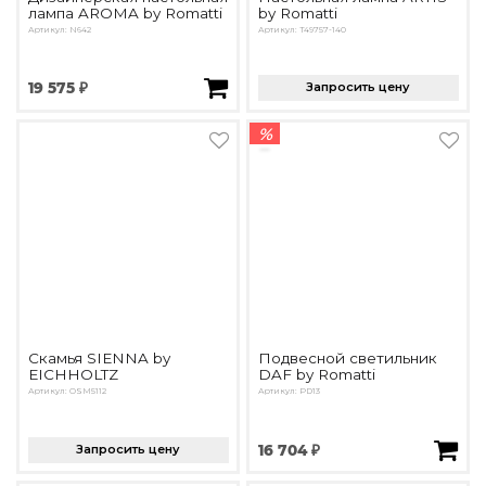
лампа AROMA by Romatti
by Romatti
Артикул: N642
Артикул: T49757-140
19 575 ₽
Запросить цену
%
Скамья SIENNA by
Подвесной светильник
EICHHOLTZ
DAF by Romatti
Артикул: OSM5112
Артикул: PD13
Запросить цену
16 704 ₽