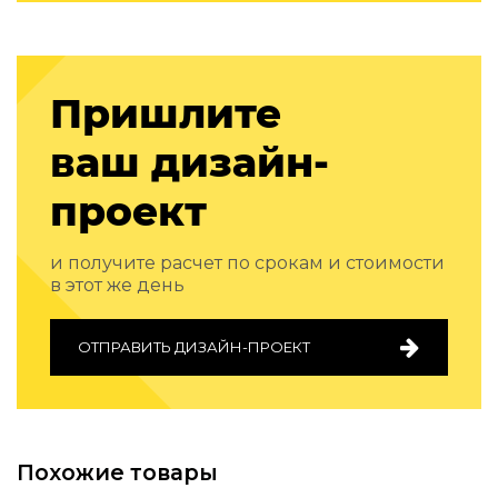
Подбор, производство и комплектация по вашему диз
Все категории товаров
Бренды
Пришлите
Реализованные проекты
ваш дизайн-
проект
и получите расчет по срокам и стоимости
в этот же день
ОТПРАВИТЬ ДИЗАЙН-ПРОЕКТ
Похожие товары