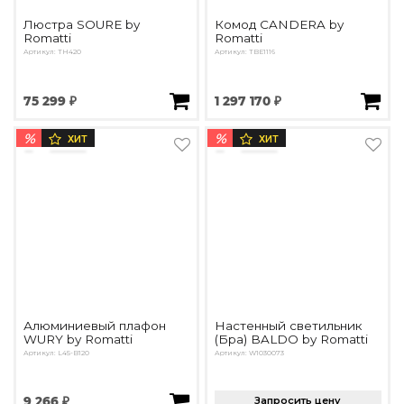
Люстра SOURE by
Комод CANDERA by
Romatti
Romatti
Артикул: TH420
Артикул: TBE1116
75 299 ₽
1 297 170 ₽
%
%
ХИТ
ХИТ
Алюминиевый плафон
Настенный светильник
WURY by Romatti
(Бра) BALDO by Romatti
Артикул: L45-B120
Артикул: W1030073
9 266 ₽
Запросить цену