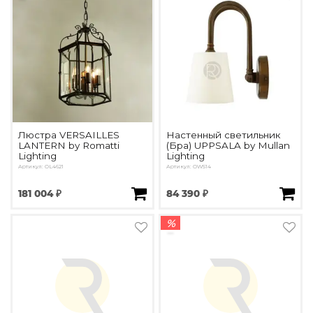
Люстра VERSAILLES
Настенный светильник
LANTERN by Romatti
(Бра) UPPSALA by Mullan
Lighting
Lighting
Артикул: OL4621
Артикул: OW514
181 004 ₽
84 390 ₽
%