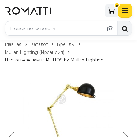
0
Каталог Romatti
Главная
Каталог
Бренды
Mullan Lighting (Ирландия)
Свет и освещение
Настольная лампа PUHOS by Mullan Lighting
По типу
Подвесные светильники
Люстры
Потолочные светильники
Бра и настенные светильники
Настольные лампы
Торшеры
Технический свет
Уличное освещение
Комплектующие