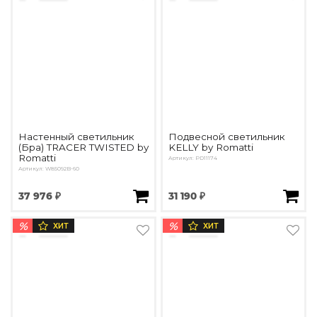
Настенный светильник
Подвесной светильник
(Бра) TRACER TWISTED by
KELLY by Romatti
Romatti
Артикул: PD11174
Артикул: W85092B-60
37 976 ₽
31 190 ₽
%
%
ХИТ
ХИТ