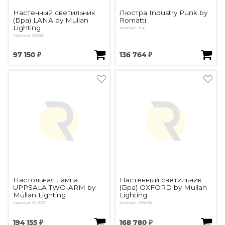
Настенный светильник
Люстра Industry Punk by
(Бра) LANA by Mullan
Romatti
Lighting
Артикул: 1141
Артикул: OW491
97 150 ₽
136 764 ₽
Настольная лампа
Настенный светильник
UPPSALA TWO-ARM by
(Бра) OXFORD by Mullan
Mullan Lighting
Lighting
Артикул: ON572
Артикул: OW492
194 155 ₽
168 780 ₽