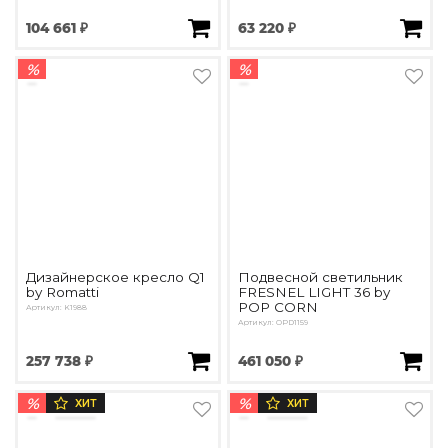
104 661 ₽
63 220 ₽
%
%
Дизайнерское кресло Q1
Подвесной светильник
by Romatti
FRESNEL LIGHT 36 by
POP CORN
Артикул: K1988
Артикул: OPD1159
257 738 ₽
461 050 ₽
%
%
ХИТ
ХИТ