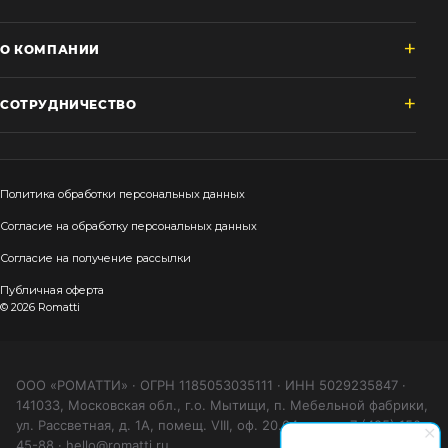
О КОМПАНИИ
СОТРУДНИЧЕСТВО
Политика обработки персональных данных
Согласие на обработку персональных данных
Согласие на получение рассылки
Публичная оферта
© 2026 Romatti
ООО «РОМАТТИ» · ОГРН 1185053035111 · ИНН 5029235847 ·
141033, Московская обл., г.о. Мытищи, п. Мебельной фабрики,
ул. Рассветная, д. 1А, помещ. VIII, оф. 20.04 · тел. +7 (495) 150-
45-88 · hello@romatti.ru