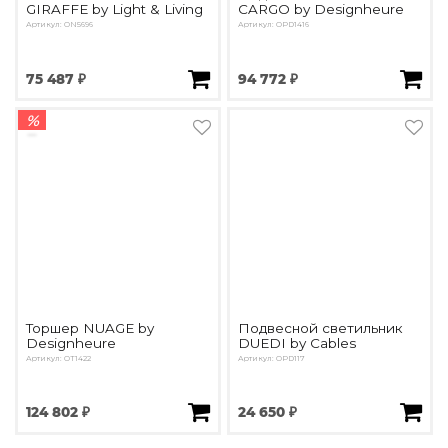
GIRAFFE by Light & Living
CARGO by Designheure
Артикул: ON5696
Артикул: OPD1416
75 487 ₽
94 772 ₽
%
Торшер NUAGE by
Подвесной светильник
Designheure
DUEDI by Cables
Артикул: OT1422
Артикул: OPD117
124 802 ₽
24 650 ₽