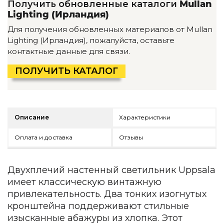
Получить обновленные каталоги
Mullan
Детская мебель
Lighting (Ирландия)
Уличная и садовая мебель
Фитнес и wellness-оборудование
Для получения обновленных материалов от Mullan
Коллекции
Lighting (Ирландия), пожалуйста, оставьте
контактные данные для связи.
ROOM — Modern
INTERRA — Soft Modern
ПОЛУЧИТЬ КАТАЛОГ
ARTOPIA — Mid-Century
DAYZ — Ethno
Все коллекции мебели
Описание
Характеристики
Подбор, производство и комплектация по вашему диз
Декор
Оплата и доставка
Отзывы
По типу
Двухплечий настенный светильник Uppsala
Для кухни
имеет классическую винтажную
Предметы интерьера
привлекательность. Два тонких изогнутых
Зеркала
кронштейна поддерживают стильные
Вентиляторы
изысканные абажуры из хлопка. Этот
Ковры