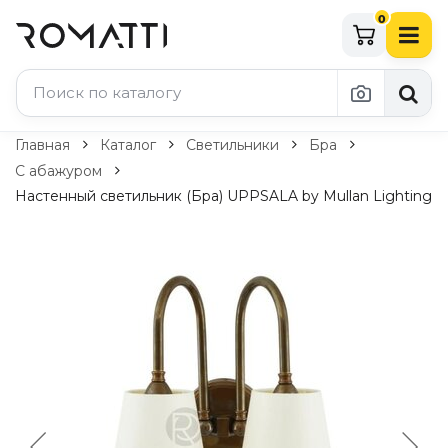
0
Каталог Romatti
Главная
Каталог
Светильники
Бра
С абажуром
Свет и освещение
Настенный светильник (Бра) UPPSALA by Mullan Lighting
По типу
Подвесные светильники
Люстры
Потолочные светильники
Бра и настенные светильники
Настольные лампы
Торшеры
Технический свет
Уличное освещение
Комплектующие