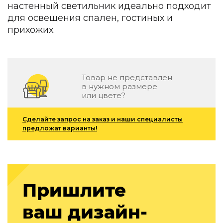
настенный светильник идеально подходит
Зеленые стены
Дизайнерские кальяны
для освещения спален, гостиных и
Подбор, производство и комплектация по вашему диз
прихожих.
Сантехника и инженерия
Дизайнерские ванны
Подбор, производство и комплектация по вашему диз
Товар не представлен
в нужном размере
Отделка и ремонт
или цвете?
Стены
Сделайте запрос на заказ и наши специалисты
предложат варианты!
Акустические панели
Стеновые декоративные панели
для террас
Террасные и фасадные системы
Биоклиматические перголы
Пришлите
Камень
ваш дизайн-
Изделия из натурального мрамора и камня
Светящийся камень