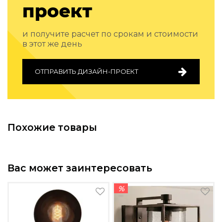
проект
Подбор, производство и комплектация по вашему диз
Все категории товаров
и получите расчет по срокам и стоимости
Бренды
в этот же день
Реализованные проекты
ОТПРАВИТЬ ДИЗАЙН-ПРОЕКТ
Похожие товары
Вас может заинтересовать
%