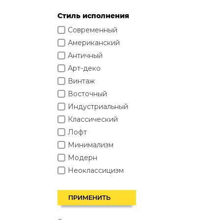
Латунь
Стиль исполнения
Медный
Cовременный
Нет плафона
Американский
Оранжевый
Античный
Прозрачный
Арт-деко
Прозрачный и
белый
Винтаж
Разноцветный
Восточный
Разные цвета
Индустриальный
Розовое золото
Классический
Розовый
Лофт
Светлое дерево
Минимализм
Серебряный
Модерн
Серый
Неоклассицизм
Синий
Постмодерн
Фиолетовый
Ретро
ПРИМЕНИТЬ
Хром
Скандинавский
Черный