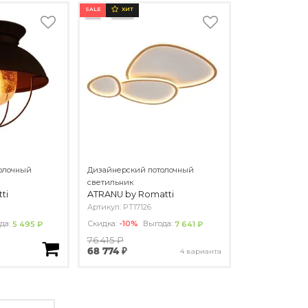
SALE
ХИТ
олочный
Дизайнерский потолочный
светильник
ti
ATRANU by Romatti
Артикул: PT17126
да:
Скидка:
-10%
Выгода:
5 495 ₽
7 641 ₽
76 415 ₽
68 774 ₽
4 варианта