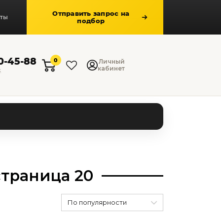
Отправить запрос на
кты
подбор
50-45-88
0
Личный
кабинет
к
страница 20
По популярности