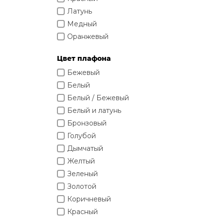
Изделия из натурального мрамора и камня
Светящийся камень
Латунь
Подбор, производство и комплектация по вашему дизайн-проекту
Медный
Все категории товаров
Оранжевый
Бренды
Реализованные проекты
Прозрачный
Цвет плафона
Разные цвета
Бежевый
Розовое золото
Белый
Розовый
Белый / Бежевый
Светлое дерево
Белый и латунь
Серый
Бронзовый
Синий
Голубой
Темное дерево
Дымчатый
Хром
Желтый
Черный
Зеленый
Золотой
Коричневый
Красный