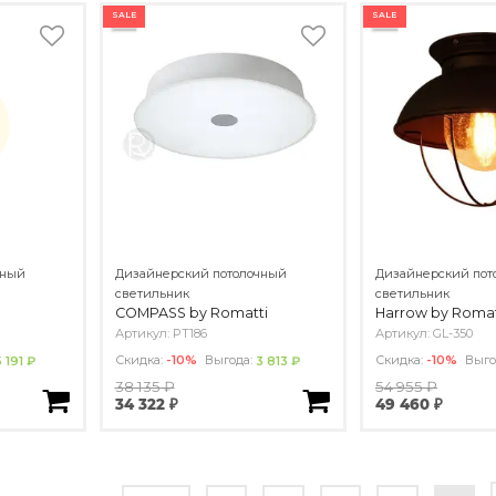
SALE
SALE
чный
Дизайнерский потолочный
Дизайнерский пот
светильник
светильник
COMPASS by Romatti
Harrow by Romat
Артикул: PT186
Артикул: GL-350
Скидка:
-10%
Выгода:
Скидка:
-10%
Выго
5 191 ₽
3 813 ₽
38 135 ₽
54 955 ₽
34 322 ₽
49 460 ₽