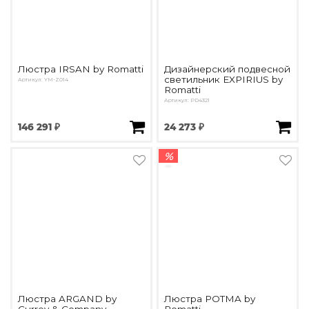
Люстра IRSAN by Romatti
Дизайнерский подвесной
светильник EXPIRIUS by
Артикул: YM-Z014
Romatti
Артикул: PD4321
146 291 ₽
24 273 ₽
%
Люстра ARGAND by
Люстра POTMA by