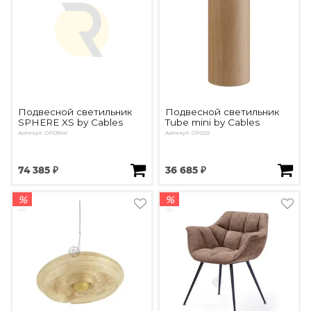
Подбор, производство и комплектация по вашему диз
Все категории товаров
Бренды
Реализованные проекты
Подвесной светильник
Подвесной светильник
SPHERE XS by Cables
Tube mini by Cables
Артикул: OPD5641
Артикул: OPD22
74 385 ₽
36 685 ₽
%
%