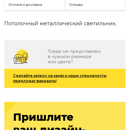
Детская мебель
Оплата и доставка
Отзывы
Уличная и садовая мебель
Фитнес и wellness-оборудование
Коллекции
Потолочный металлический светильник.
ROOM — Modern
INTERRA — Soft Modern
ARTOPIA — Mid-Century
Товар не представлен
DAYZ — Ethno
в нужном размере
Все коллекции мебели
или цвете?
Подбор, производство и комплектация по вашему диз
Сделайте запрос на заказ и наши специалисты
Декор
предложат варианты!
По типу
Для кухни
Предметы интерьера
Пришлите
Зеркала
Вентиляторы
ваш дизайн-
Ковры