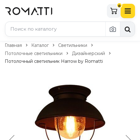
0
Каталог Romatti
Главная
Каталог
Светильники
Потолочные светильники
Дизайнерский
Свет и освещение
Потолочный светильник Harrow by Romatti
По типу
Подвесные светильники
Люстры
Потолочные светильники
Бра и настенные светильники
Настольные лампы
Торшеры
Технический свет
Уличное освещение
Комплектующие