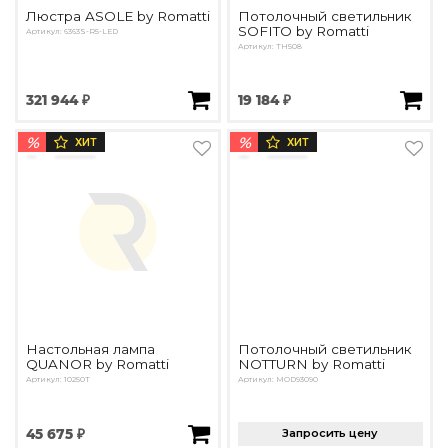
Люстра ASOLE by Romatti
Потолочный светильник
SOFITO by Romatti
Артикул: 6363S-R5-LED
Артикул: TH508
321 944 ₽
19 184 ₽
%
%
ХИТ
ХИТ
Настольная лампа
Потолочный светильник
QUANOR by Romatti
NOTTURN by Romatti
Артикул: 10250T
Артикул: MOD93090
45 675 ₽
Запросить цену