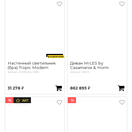
в наличии
Настенный светильник
Диван MILES by
(бра) Tropic Modern
Casamania & Horm
Артикул: MOD164WL-02BS
Артикул: OD5113
31 278 ₽
862 895 ₽
%
%
ХИТ