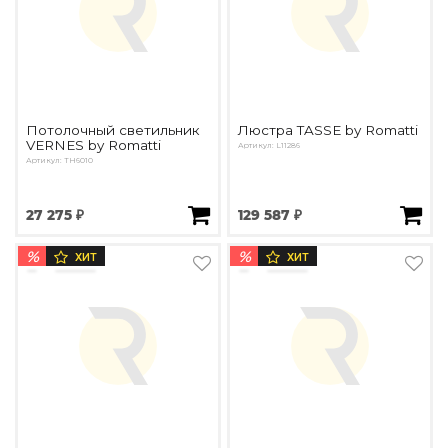
Потолочный светильник
Люстра TASSE by Romatti
VERNES by Romatti
Артикул: L11286
Артикул: TH6010
27 275 ₽
129 587 ₽
%
%
ХИТ
ХИТ