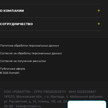
О КОМПАНИИ
СОТРУДНИЧЕСТВО
Политика обработки персональных данных
Согласие на обработку персональных данных
Согласие на получение рассылки
Публичная оферта
© 2026 Romatti
ООО «РОМАТТИ» · ОГРН 1185053035111 · ИНН 5029235847 ·
141033, Московская обл., г.о. Мытищи, п. Мебельной фабрики,
ул. Рассветная, д. 1А, помещ. VIII, оф. 20.04 · тел. +7 (495) 150-
45-88 · hello@romatti.ru