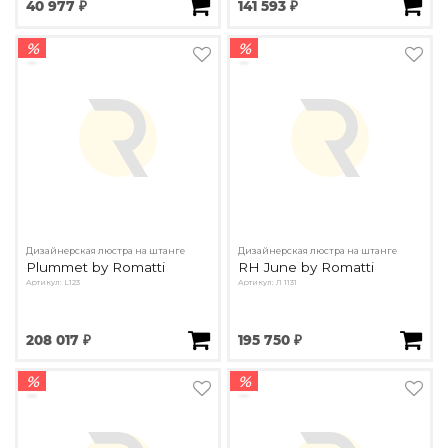
40 977 ₽
141 593 ₽
%
%
Дизайнерская люстра на штанге
Дизайнерская люстра на штанге
Plummet by Romatti
RH June by Romatti
Артикул: L123
Артикул: Л 1131
208 017 ₽
195 750 ₽
%
%