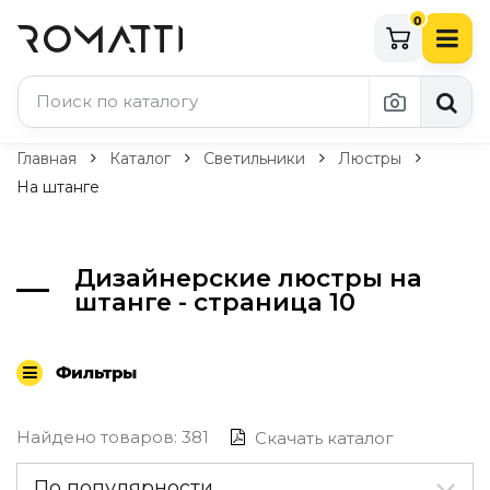
0
Каталог Romatti
Главная
Каталог
Светильники
Люстры
На штанге
Свет и освещение
По типу
Дизайнерские люстры на
Подвесные светильники
штанге - страница 10
Люстры
Потолочные светильники
Бра и настенные светильники
Фильтры
Настольные лампы
Торшеры
Технический свет
Найдено товаров: 381
Скачать каталог
Уличное освещение
Комплектующие
По популярности