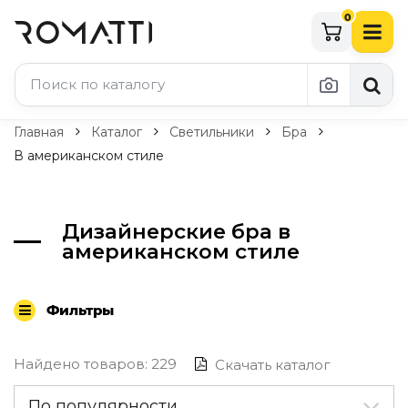
0
Каталог Romatti
Главная
Каталог
Светильники
Бра
В американском стиле
Свет и освещение
По типу
Дизайнерские бра в
Подвесные светильники
американском стиле
Люстры
Потолочные светильники
Бра и настенные светильники
Фильтры
Настольные лампы
Торшеры
Технический свет
Найдено товаров: 229
Скачать каталог
Уличное освещение
Комплектующие
По популярности