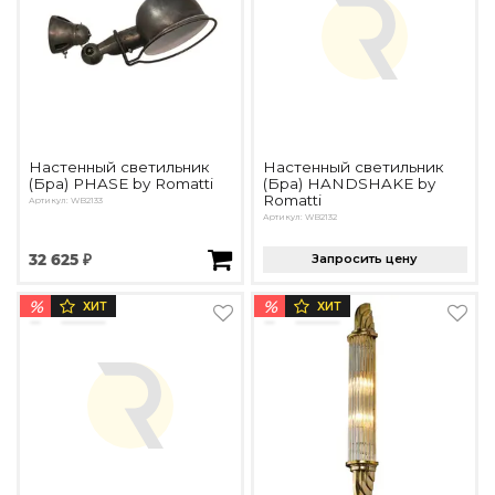
Подбор, производство и комплектация по вашему диз
Все категории товаров
Бренды
Реализованные проекты
Настенный светильник
Настенный светильник
(Бра) PHASE by Romatti
(Бра) HANDSHAKE by
Romatti
Артикул: WB2133
Артикул: WB2132
32 625 ₽
Запросить цену
%
%
ХИТ
ХИТ