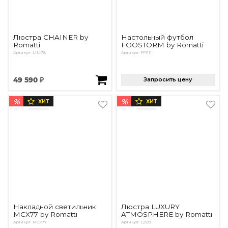
Люстра CHAINER by
Настольный футбол
Romatti
FOOSTORM by Romatti
Артикул: L11478
Артикул: FF1111
49 590 ₽
Запросить цену
%
%
ХИТ
ХИТ
Накладной светильник
Люстра LUXURY
MCX77 by Romatti
ATMOSPHERE by Romatti
Артикул: MCX77
Артикул: L2933