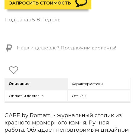
Контемпорари
ЗАПРОСИТЬ СТОИМОСТЬ
Производство архитектурного и декоративного осве
Под заказ 5-8 недель
Мебель
По типу
Стулья
Нашли дешевле? Предложим варианты!
Столы и столики
Мягкая мебель
Кровати и матрасы
Комоды и тумбы
Полки и стеллажи
Консоли
Описание
Характеристики
Мебель по назначению
Оплата и доставка
Отзывы
Мебель для HoReCa
Производство мебели на заказ Romatti
Корпусная мебель на заказ
GABE by Romatti - журнальный столик из
Шкафы и гардеробные на заказ
красного мраморного камня. Ручная
Мебель для ванной
работа. Обладает неповторимым дизайном
Офисная мебель