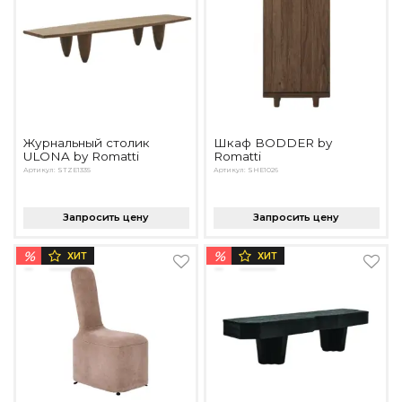
Подбор, производство и комплектация по вашему диз
Все категории товаров
Бренды
Реализованные проекты
Журнальный столик
Шкаф BODDER by
ULONA by Romatti
Romatti
Артикул: STZE1335
Артикул: SHE1026
Запросить цену
Запросить цену
%
%
ХИТ
ХИТ