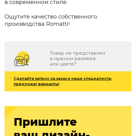
в современном стиле.
Детская мебель
Уличная и садовая мебель
Ощутите качество собственного
Фитнес и wellness-оборудование
Коллекции
производства Romatti!
ROOM — Modern
INTERRA — Soft Modern
ARTOPIA — Mid-Century
Товар не представлен
DAYZ — Ethno
в нужном размере
Все коллекции мебели
или цвете?
Подбор, производство и комплектация по вашему диз
Сделайте запрос на заказ и наши специалисты
Декор
предложат варианты!
По типу
Для кухни
Предметы интерьера
Пришлите
Зеркала
Вентиляторы
ваш дизайн-
Ковры