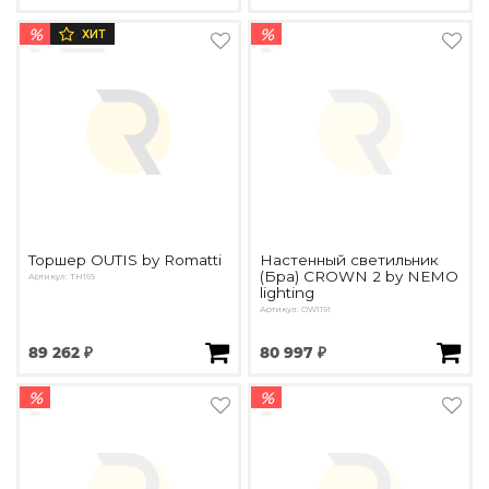
%
%
ХИТ
Торшер OUTIS by Romatti
Настенный светильник
(Бра) CROWN 2 by NEMO
Артикул: TH169
lighting
Артикул: OW1191
89 262 ₽
80 997 ₽
%
%