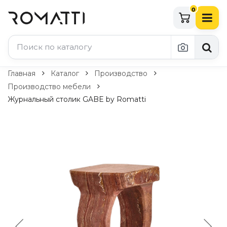
0
Каталог Romatti
Главная
Каталог
Производство
Производство мебели
Свет и освещение
Журнальный столик GABE by Romatti
По типу
Подвесные светильники
Люстры
Потолочные светильники
Бра и настенные светильники
Настольные лампы
Торшеры
Технический свет
Уличное освещение
Комплектующие