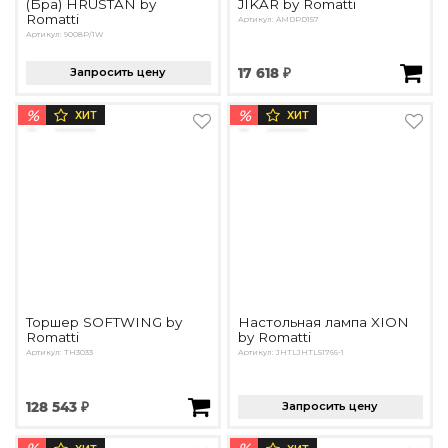
(Бра) HRUSTAN by
JIKAR by Romatti
Romatti
Артикул: AMDPD157
Артикул: 9008P/1W
Запросить цену
17 618 ₽
%
%
ХИТ
ХИТ
Торшер SOFTWING by
Настольная лампа XION
Romatti
by Romatti
Артикул: TH3033
Артикул: JHTLJHTL51766-1
128 543 ₽
Запросить цену