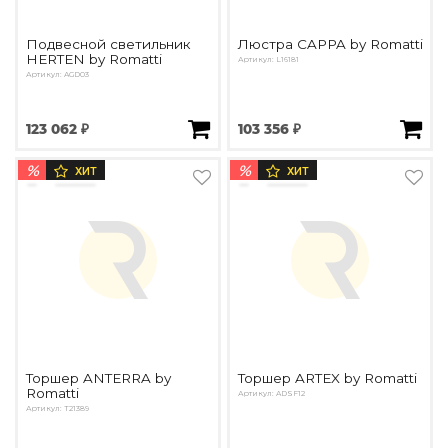
Подвесной светильник
Люстра CAPPA by Romatti
HERTEN by Romatti
Артикул: L16181
Артикул: AGD03
123 062 ₽
103 356 ₽
%
%
ХИТ
ХИТ
Торшер ANTERRA by
Торшер ARTEX by Romatti
Romatti
Артикул: ADSF12
Артикул: T21389