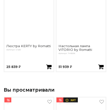
Люстра KERTY by Romatti
Настольная лампа
VITORIO by Romatti
Артикул: G-520
Артикул: ТН3006
25 839 ₽
51 939 ₽
Вы просматривали
%
%
ХИТ