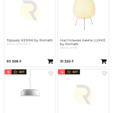
Торшер KERRA by Romatti
Настольная лампа LUKKE
by Romatti
Артикул: AJDL23-9041-A
Артикул: AYCT08
93 308 ₽
31 320 ₽
%
%
ХИТ
ХИТ