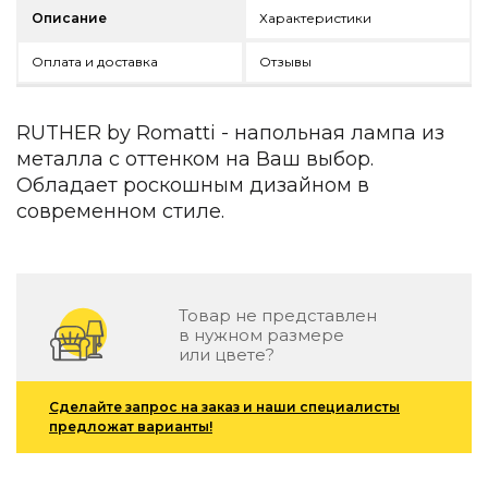
Детская мебель
Описание
Характеристики
Уличная и садовая мебель
Фитнес и wellness-оборудование
Оплата и доставка
Отзывы
Коллекции
ROOM — Modern
RUTHER by Romatti - напольная лампа из
INTERRA — Soft Modern
металла с оттенком на Ваш выбор.
ARTOPIA — Mid-Century
Обладает роскошным дизайном в
DAYZ — Ethno
современном стиле.
Все коллекции мебели
Подбор, производство и комплектация по вашему диз
Декор
Товар не представлен
в нужном размере
По типу
или цвете?
Для кухни
Предметы интерьера
Сделайте запрос на заказ и наши специалисты
Зеркала
предложат варианты!
Вентиляторы
Ковры