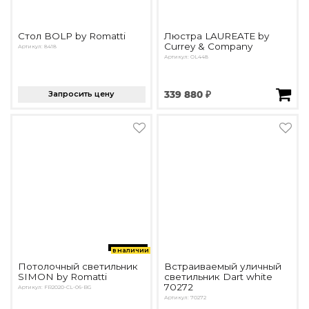
Стол BOLP by Romatti
Люстра LAUREATE by
Currey & Company
Артикул: 8418
Артикул: OL448
Запросить цену
339 880 ₽
в наличии
Потолочный светильник
Встраиваемый уличный
SIMON by Romatti
светильник Dart white
70272
Артикул: FR2020-CL-06-BG
Артикул: 70272