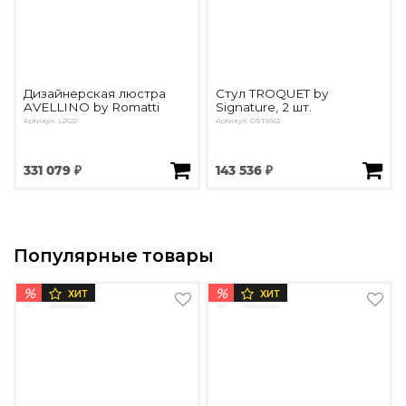
Дизайнерская люстра
Стул TROQUET by
AVELLINO by Romatti
Signature, 2 шт.
Артикул: L2622
Артикул: OST5662
331 079 ₽
143 536 ₽
Популярные товары
%
%
ХИТ
ХИТ