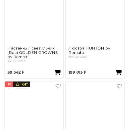
Настенный светильник
Люстра HUNTON by
(Бра) GOLDEN CROWNS
Romatti
by Romatti
Артикул: L16298
Артикул: W3113
39 542 ₽
199 013 ₽
%
ХИТ