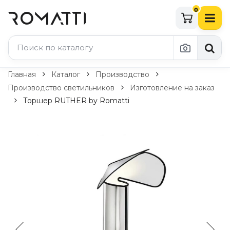
0
Каталог Romatti
Главная
Каталог
Производство
Производство светильников
Изготовление на заказ
Свет и освещение
Торшер RUTHER by Romatti
По типу
Подвесные светильники
Люстры
Потолочные светильники
Бра и настенные светильники
Настольные лампы
Торшеры
Технический свет
Уличное освещение
Комплектующие