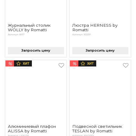
Журнальный столик
Люстра HERNESS by
WOLLY by Romatti
Romatti
Артикул: 8617
Артикул: 9023P
Запросить цену
Запросить цену
%
%
ХИТ
ХИТ
Алюминиевый плафон
Подвесной светильник
ALISSA by Romatti
TESLAN by Romatti
Артикул: L100-115
Артикул: AMDD01