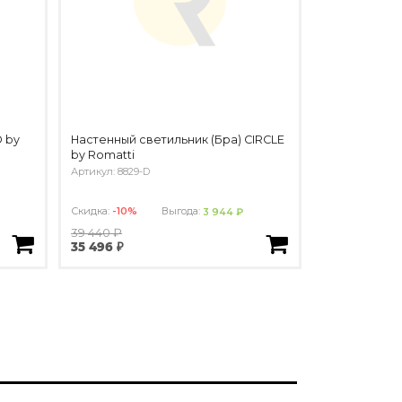
 by
Настенный светильник (Бра) CIRCLE
by Romatti
Артикул: 8829-D
Скидка:
-10%
Выгода:
3 944 ₽
39 440 ₽
35 496 ₽