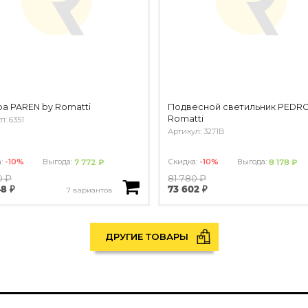
а PAREN by Romatti
Подвесной светильник PEDRO
Romatti
л: 6351
Артикул: 3271B
а:
-10%
Выгода:
Скидка:
-10%
Выгода:
7 772 ₽
8 178 ₽
0 ₽
81 780 ₽
8 ₽
73 602 ₽
7 вариантов
ДРУГИЕ ТОВАРЫ