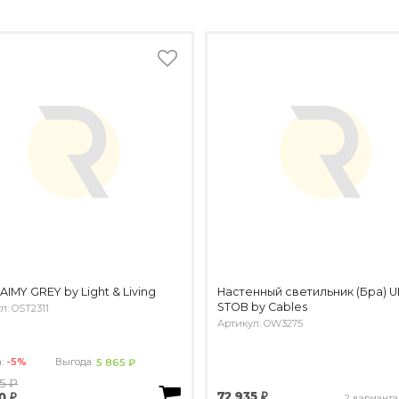
AIMY GREY by Light & Living
Настенный светильник (Бра) 
STOB by Cables
л: OST2311
Артикул: OW3275
а:
-5%
Выгода:
5 865 ₽
05 ₽
72 935 ₽
0 ₽
2 варианта