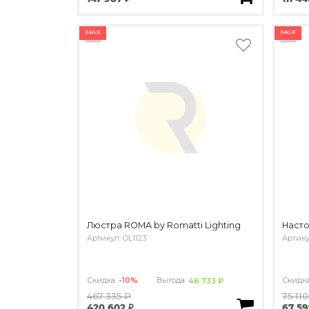
SALE
SALE
Люстра ROMA by Romatti Lighting
Насто
Артикул: OL1123
Артику
Скидка:
-10%
Выгода:
Скидк
46 733 ₽
467 335 ₽
75 110
420 602 ₽
67 59