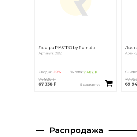
Люстра PIASTRO by Romatti
Люстр
Артикул: 3992
Артику
Скидка:
-10%
Выгода:
Скидк
7 482 ₽
74 820 ₽
77 72
67 338 ₽
69 94
5 вариантов
Распродажа