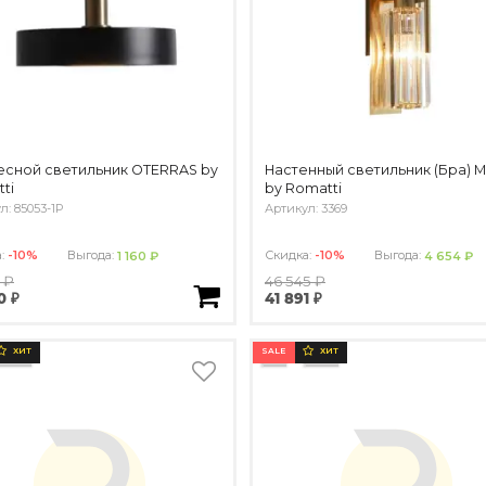
сной светильник OTERRAS by
Настенный светильник (Бра)
ti
by Romatti
л: 85053-1P
Артикул: 3369
а:
-10%
Выгода:
Скидка:
-10%
Выгода:
1 160 ₽
4 654 ₽
 ₽
46 545 ₽
0 ₽
41 891 ₽
SALE
ХИТ
ХИТ