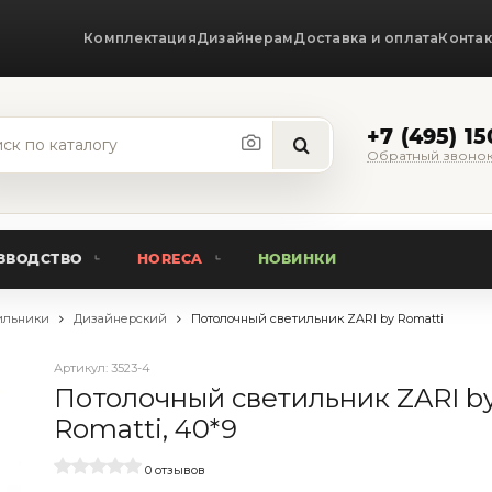
Комплектация
Дизайнерам
Доставка и оплата
Конта
+7 (495) 1
Обратный звоно
ЗВОДСТВО
HORECA
НОВИНКИ
ильники
Дизайнерский
Потолочный светильник ZARI by Romatti
Артикул:
3523-4
Потолочный светильник ZARI b
Romatti, 40*9
0 отзывов