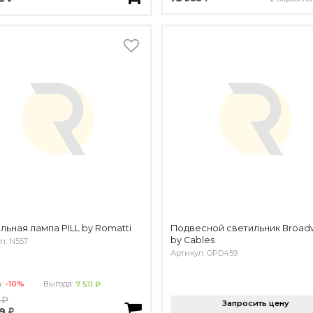
льная лампа PILL by Romatti
Подвесной светильник Broad
by Cables
л: N557
Артикул: OPD459
а:
-10%
Выгода:
7 511 ₽
 ₽
Запросить цену
9 ₽