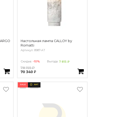
 MARGO
Настольная лампа CALLOY by
Romatti
Артикул: 8987-AT
Скидка:
-10%
Выгода:
7 815 ₽
78 155 ₽
70 340 ₽
SALE
ХИТ