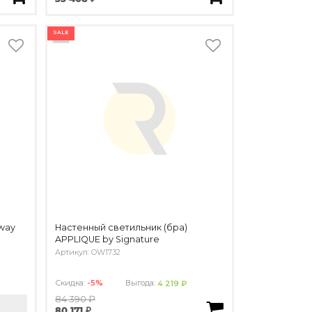
SALE
way
Настенный светильник (бра)
APPLIQUE by Signature
Артикул: OW1732
Скидка:
-5%
Выгода:
4 219 ₽
84 390 ₽
80 171 ₽