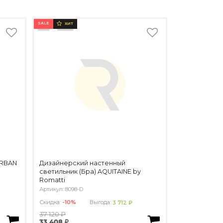
SALE
ХИТ
URBAN
Дизайнерский настенный
светильник (Бра) AQUITAINE by
Romatti
Артикул: 8098-D
Скидка:
-10%
Выгода:
3 712 ₽
37 120 ₽
33 408 ₽