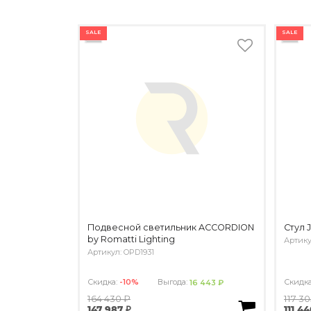
SALE
SALE
Подвесной светильник ACCORDION
Стул J
by Romatti Lighting
Артику
Артикул: OPD1931
Скидка:
-10%
Выгода:
Скидк
16 443 ₽
164 430 ₽
117 3
147 987 ₽
111 44