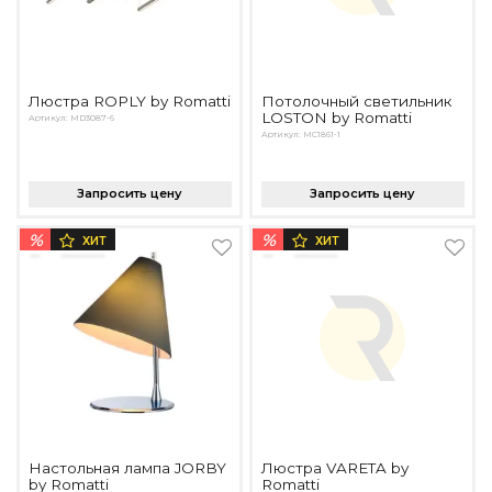
Люстра ROPLY by Romatti
Потолочный светильник
LOSTON by Romatti
Артикул: MD3087-6
Артикул: MC1861-1
Запросить цену
Запросить цену
%
%
ХИТ
ХИТ
Настольная лампа JORBY
Люстра VARETA by
by Romatti
Romatti