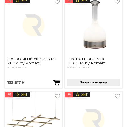
ХИТ
ХИТ
Подбор, производство и комплектация по вашему диз
Все категории товаров
Бренды
Реализованные проекты
Потолочный светильник
Настольная лампа
ZILLA by Romatti
BOLDIA by Romatti
Артикул: MC1992
Артикул: MT8002S-1
155 817 ₽
Запросить цену
%
%
ХИТ
ХИТ