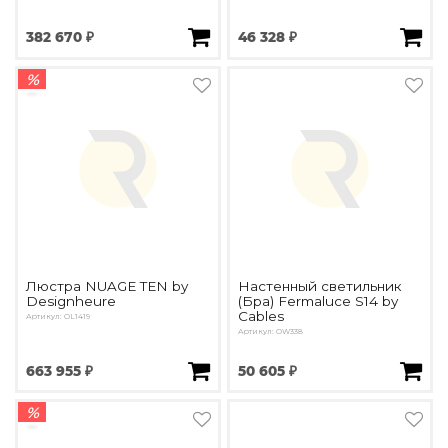
382 670 ₽
46 328 ₽
%
Люстра NUAGE TEN by
Настенный светильник
Designheure
(Бра) Fermaluce S14 by
Cables
Артикул: OL1419
Артикул: OW338
663 955 ₽
50 605 ₽
%