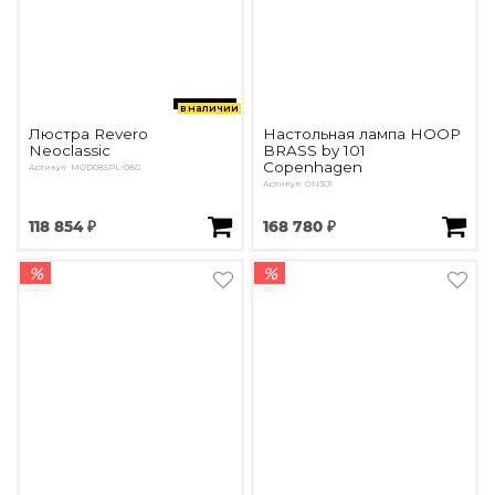
в наличии
Люстра Revero
Настольная лампа HOOP
Neoclassic
BRASS by 101
Copenhagen
Артикул: MOD085PL-08G
Артикул: ON301
118 854 ₽
168 780 ₽
%
%