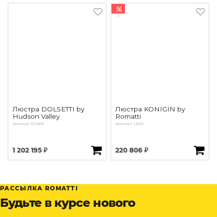
%
Люстра DOLSETTI by
Люстра KONIGIN by
Hudson Valley
Romatti
Артикул: OL1899
Артикул: L5162
1 202 195 ₽
220 806 ₽
РАССЫЛКА ROMATTI
Будьте в курсе нового