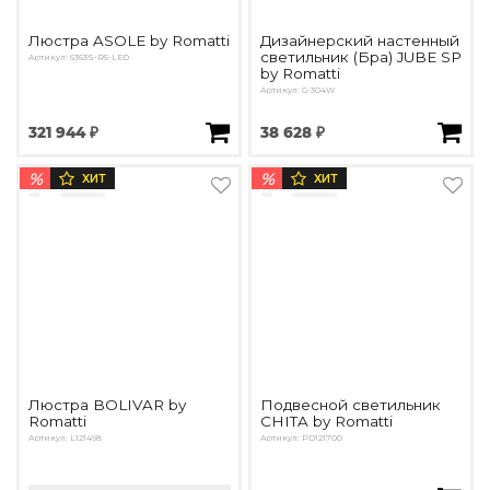
Люстра ASOLE by Romatti
Дизайнерский настенный
светильник (Бра) JUBE SP
Артикул: 6363S-R5-LED
by Romatti
Артикул: G-304W
321 944 ₽
38 628 ₽
%
%
ХИТ
ХИТ
Люстра BOLIVAR by
Подвесной светильник
Romatti
CHITA by Romatti
Артикул: L121498
Артикул: PD121700