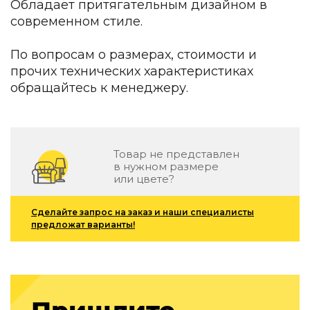
Обладает притягательным дизайном в
Детская мебель
современном стиле.
Уличная и садовая мебель
Фитнес и wellness-оборудование
Коллекции
По вопросам о размерах, стоимости и
прочих технических характеристиках
ROOM — Modern
обращайтесь к менеджеру.
INTERRA — Soft Modern
ARTOPIA — Mid-Century
DAYZ — Ethno
Все коллекции мебели
Товар не представлен
Подбор, производство и комплектация по вашему диз
в нужном размере
или цвете?
Декор
Сделайте запрос на заказ и наши специалисты
По типу
предложат варианты!
Для кухни
Предметы интерьера
Зеркала
Вентиляторы
Ковры