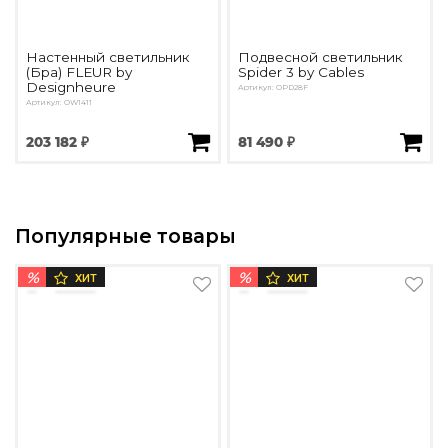
Настенный светильник
Подвесной светильник
(Бра) FLEUR by
Spider 3 by Cables
Designheure
Артикул: OPD28F
Артикул: OW1411
203 182 ₽
81 490 ₽
Популярные товары
%
%
ХИТ
ХИТ