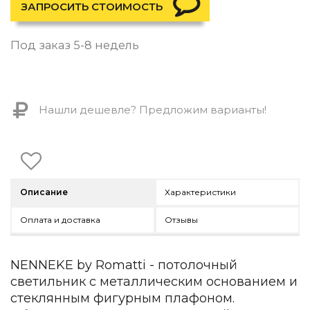
Контемпорари
ЗАПРОСИТЬ СТОИМОСТЬ
Производство архитектурного и декоративного осве
Под заказ 5-8 недель
Мебель
По типу
Стулья
Нашли дешевле? Предложим варианты!
Столы и столики
Мягкая мебель
Кровати и матрасы
Комоды и тумбы
Полки и стеллажи
Консоли
Описание
Характеристики
Мебель по назначению
Оплата и доставка
Отзывы
Мебель для HoReCa
Производство мебели на заказ Romatti
Корпусная мебель на заказ
NENNEKE by Romatti - потолочный
Шкафы и гардеробные на заказ
светильник с металлическим основанием и
Мебель для ванной
стеклянным фигурным плафоном.
Офисная мебель