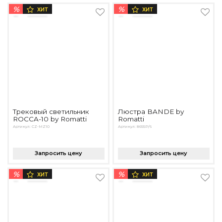
%
%
ХИТ
ХИТ
Трековый светильник
Люстра BANDE by
ROCCA-10 by Romatti
Romatti
Артикул: CZ-MZ10
Артикул: 8655P/6
Запросить цену
Запросить цену
%
%
ХИТ
ХИТ