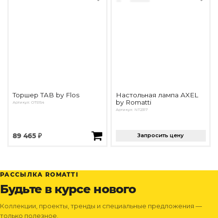
Торшер TAB by Flos
Настольная лампа AXEL
by Romatti
Артикул: OT5154
Артикул: NT2317
89 465 ₽
Запросить цену
РАССЫЛКА ROMATTI
Будьте в курсе нового
Коллекции, проекты, тренды и специальные предложения —
только полезное.