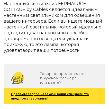
Зеленые стены
Настенный светильник FERMALUCE
Дизайнерские кальяны
COTTAGE by Cables является идеальным
Подбор, производство и комплектация по вашему диз
настенным светильником для освещения
вашего интерьера. Если вы ищете модный
Сантехника и инженерия
настенный светильник, который идеально
Дизайнерские ванны
подходит для спальни или способен
Подбор, производство и комплектация по вашему диз
одновременно освещать и украшать
прихожую, то это лампа, которая
Отделка и ремонт
удовлетворит ваши потребности.
Стены
Акустические панели
Стеновые декоративные панели
Товар не представлен
для террас
в нужном размере
или цвете?
Террасные и фасадные системы
Биоклиматические перголы
Камень
Сделайте запрос на заказ и наши специалисты
предложат варианты!
Изделия из натурального мрамора и камня
Светящийся камень