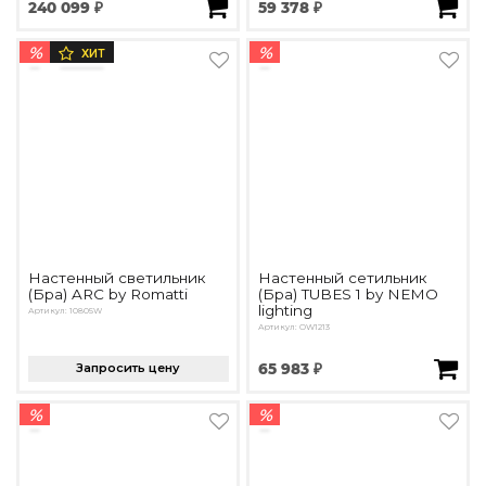
240 099 ₽
59 378 ₽
%
%
ХИТ
Настенный светильник
Настенный сетильник
(Бра) ARC by Romatti
(Бра) TUBES 1 by NEMO
lighting
Артикул: 10805W
Артикул: OW1213
Запросить цену
65 983 ₽
%
%