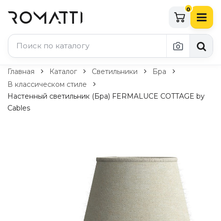
0
Каталог Romatti
Главная
Каталог
Светильники
Бра
В классическом стиле
Свет и освещение
Настенный светильник (Бра) FERMALUCE COTTAGE by
Cables
По типу
Подвесные светильники
Люстры
Потолочные светильники
Бра и настенные светильники
Настольные лампы
Торшеры
Технический свет
Уличное освещение
Комплектующие