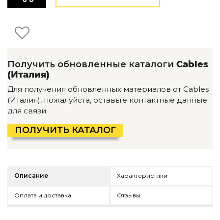
Детская мебель
Уличная и садовая мебель
Фитнес и wellness-оборудование
Коллекции
ROOM — Modern
Получить обновленные каталоги
Cables
INTERRA — Soft Modern
(Италия)
ARTOPIA — Mid-Century
DAYZ — Ethno
Для получения обновленных материалов от Cables
Все коллекции мебели
(Италия), пожалуйста, оставьте контактные данные
для связи.
Подбор, производство и комплектация по вашему диз
ПОЛУЧИТЬ КАТАЛОГ
Декор
По типу
Для кухни
Описание
Характеристики
Предметы интерьера
Зеркала
Оплата и доставка
Отзывы
Вентиляторы
Ковры