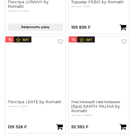
Люстра LYRANY by
Торшер FEBO by Romatti
Romatti
Артикул: ТХ3218
Артикул: MD-8118
Запросить цену
105 836 ₽
%
%
ХИТ
ХИТ
Люстра LEATE by Romatti
Настенный светильник
(Бра) EARTH PALMA by
Артикул: TH9041
Romatti
Артикул: TH5050
129 326 ₽
52 592 ₽