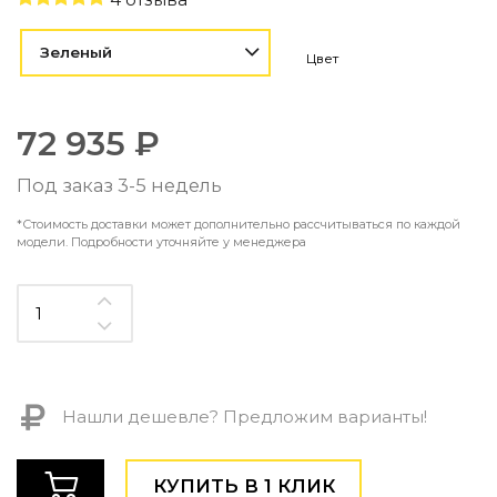
Контемпорари
Производство архитектурного и декоративного осве
Зеленый
Цвет
Мебель
По типу
72 935 ₽
Стулья
Столы и столики
Под заказ 3-5 недель
Мягкая мебель
*Стоимость доставки может дополнительно рассчитываться по каждой
Кровати и матрасы
модели. Подробности уточняйте у менеджера
Комоды и тумбы
Полки и стеллажи
Консоли
Мебель по назначению
Мебель для HoReCa
Производство мебели на заказ Romatti
Корпусная мебель на заказ
Нашли дешевле? Предложим варианты!
Шкафы и гардеробные на заказ
Мебель для ванной
КУПИТЬ В 1 КЛИК
Офисная мебель