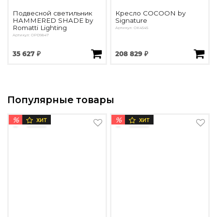
Подвесной светильник
Кресло COCOON by
HAMMERED SHADE by
Signature
Romatti Lighting
Артикул: OK4545
Артикул: OPD9847
35 627 ₽
208 829 ₽
Популярные товары
%
%
ХИТ
ХИТ