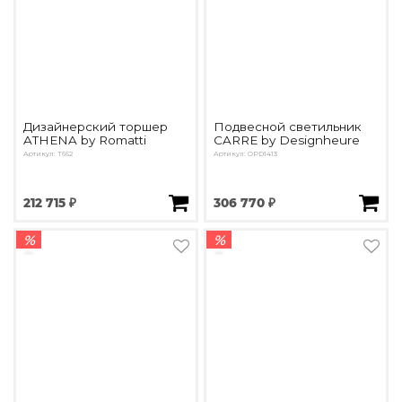
Дизайнерский торшер
Подвесной светильник
ATHENA by Romatti
CARRE by Designheure
Артикул: T662
Артикул: OPD1413
212 715 ₽
306 770 ₽
%
%