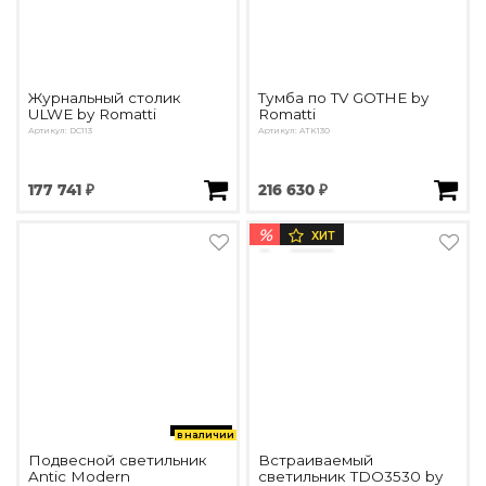
Журнальный столик
Тумба по TV GOTHE by
ULWE by Romatti
Romatti
Артикул: DC113
Артикул: ATK130
177 741 ₽
216 630 ₽
%
ХИТ
в наличии
Подвесной светильник
Встраиваемый
Antic Modern
светильник TDO3530 by