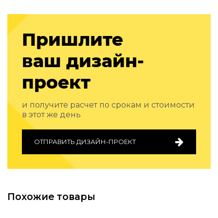
Подбор, производство и комплектация по вашему диз
Все категории товаров
Пришлите
Бренды
Реализованные проекты
ваш дизайн-
проект
и получите расчет по срокам и стоимости
в этот же день
ОТПРАВИТЬ ДИЗАЙН-ПРОЕКТ
Похожие товары