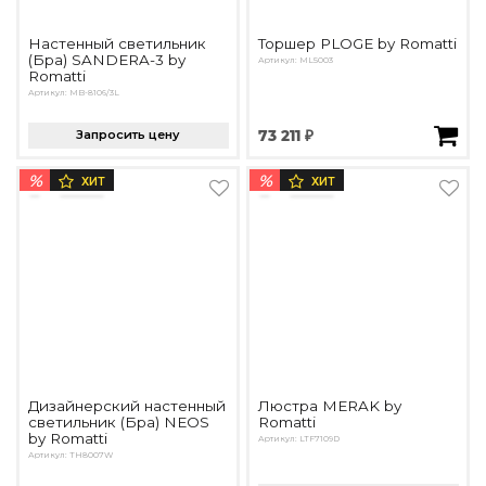
Настенный светильник
Торшер PLOGE by Romatti
(Бра) SANDERA-3 by
Артикул: ML5003
Romatti
Артикул: MB-8106/3L
Запросить цену
73 211 ₽
%
%
ХИТ
ХИТ
Дизайнерский настенный
Люстра MERAK by
светильник (Бра) NEOS
Romatti
by Romatti
Артикул: LTF7109D
Артикул: TH8007W