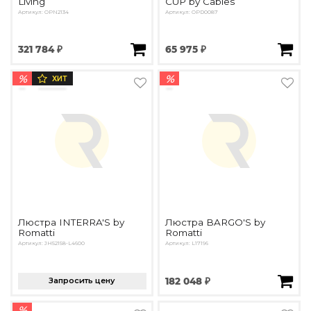
Living
CUP by Cables
Артикул: OPN2134
Артикул: OPD0087
321 784 ₽
65 975 ₽
%
%
ХИТ
Люстра INTERRA'S by
Люстра BARGO'S by
Romatti
Romatti
Артикул: JH52158-L4600
Артикул: L17196
Запросить цену
182 048 ₽
%