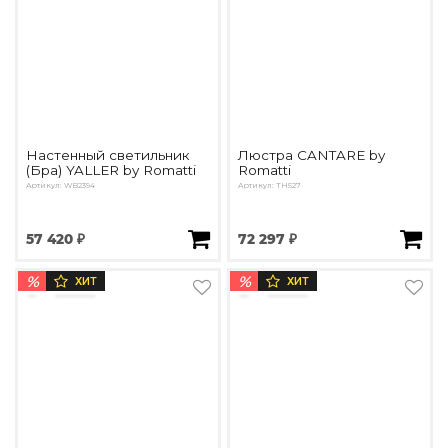
Настенный светильник
Люстра CANTARE by
(Бра) YALLER by Romatti
Romatti
Артикул: WB2394
Артикул: TH527
57 420 ₽
72 297 ₽
%
%
ХИТ
ХИТ