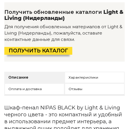
Детская мебель
Уличная и садовая мебель
Получить обновленные каталоги
Light &
Фитнес и wellness-оборудование
Living (Нидерланды)
Коллекции
Для получения обновленных материалов от Light &
ROOM — Modern
Living (Нидерланды), пожалуйста, оставьте
INTERRA — Soft Modern
контактные данные для связи.
ARTOPIA — Mid-Century
ПОЛУЧИТЬ КАТАЛОГ
DAYZ — Ethno
Все коллекции мебели
Подбор, производство и комплектация по вашему диз
Описание
Характеристики
Декор
Оплата и доставка
Отзывы
По типу
Для кухни
Предметы интерьера
Шкаф-пенал NIPAS BLACK by Light & Living
Зеркала
черного цвета - это компактный и удобный
Вентиляторы
в использовании предмет интерьера, а
Ковры
выдвижной ящик подойдет для хранения