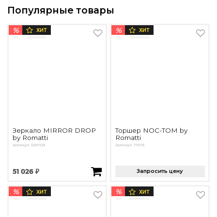
Популярные товары
%
%
ХИТ
ХИТ
Зеркало MIRROR DROP
Торшер NOC-TOM by
by Romatti
Romatti
Артикул: DD11123
Артикул: T16113
51 026 ₽
Запросить цену
%
%
ХИТ
ХИТ