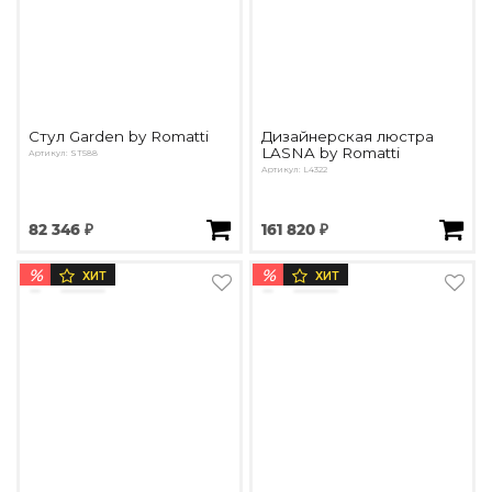
Стул Garden by Romatti
Дизайнерская люстра
LASNA by Romatti
Артикул: ST588
Артикул: L4322
82 346 ₽
161 820 ₽
%
%
ХИТ
ХИТ