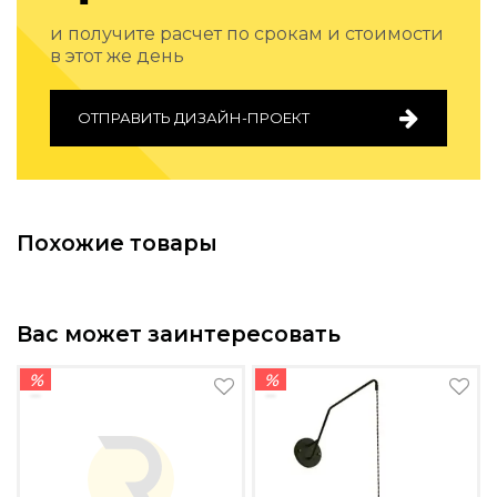
Подбор, производство и комплектация по вашему диз
и получите расчет по срокам и стоимости
в этот же день
Все категории товаров
Бренды
Реализованные проекты
ОТПРАВИТЬ ДИЗАЙН-ПРОЕКТ
Похожие товары
Вас может заинтересовать
%
%