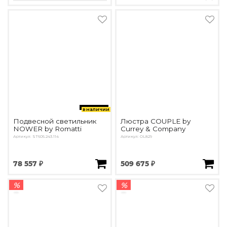
в наличии
Подвесной светильник
Люстра COUPLE by
NOWER by Romatti
Currey & Company
Артикул: ST605.243.114
Артикул: OL829
78 557 ₽
509 675 ₽
%
%