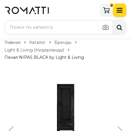
0
Каталог Romatti
Главная
Каталог
Бренды
Light & Living (Нидерланды)
Свет и освещение
Пенал NIPAS BLACK by Light & Living
По типу
Подвесные светильники
Люстры
Потолочные светильники
Бра и настенные светильники
Настольные лампы
Торшеры
Технический свет
Уличное освещение
Комплектующие