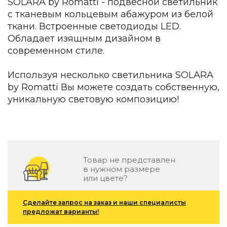
SOLARA by Romatti - подвесной светильник
Детская мебель
с тканевым кольцевым абажуром из белой
Уличная и садовая мебель
ткани. Встроенные светодиоды LED.
Фитнес и wellness-оборудование
Обладает изящным дизайном в
Коллекции
современном стиле.
ROOM — Modern
INTERRA — Soft Modern
Используя несколько светильника SOLARA
ARTOPIA — Mid-Century
by Romatti Вы можете создать собственную,
DAYZ — Ethno
уникальную световую композицию!
Все коллекции мебели
Подбор, производство и комплектация по вашему диз
Декор
По типу
Товар не представлен
в нужном размере
Для кухни
или цвете?
Предметы интерьера
Зеркала
Сделайте запрос на заказ и наши специалисты
Вентиляторы
предложат варианты!
Ковры