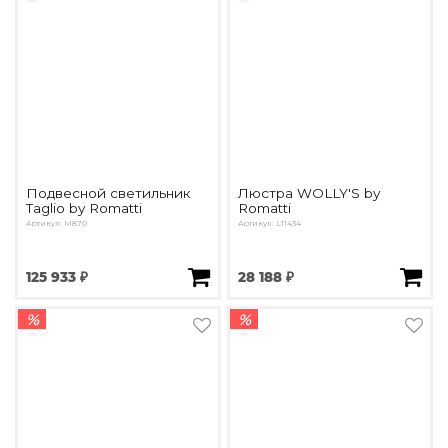
Подвесной светильник
Люстра WOLLY'S by
Taglio by Romatti
Romatti
Артикул: M870
Артикул: L11434
125 933 ₽
28 188 ₽
%
%