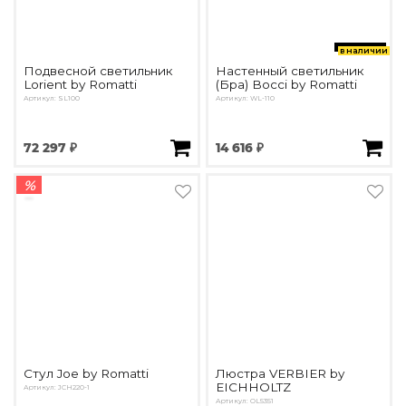
в наличии
Подвесной светильник
Настенный светильник
Lorient by Romatti
(Бра) Bocci by Romatti
Артикул: SL100
Артикул: WL-110
72 297 ₽
14 616 ₽
%
Стул Joe by Romatti
Люстра VERBIER by
EICHHOLTZ
Артикул: JCH220-1
Артикул: OL5351