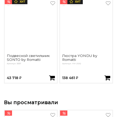
%
%
ХИТ
ХИТ
Подвесной светильник
Люстра YONDU by
SONTO by Romatti
Romatti
Артикул: 3337
Артикул: YM-Z012
43 718 ₽
138 461 ₽
Вы просматривали
%
%