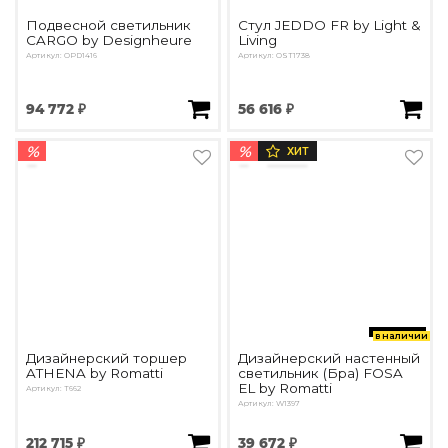
Подвесной светильник
Стул JEDDO FR by Light &
CARGO by Designheure
Living
Артикул: OPD1416
Артикул: OST1738
94 772 ₽
56 616 ₽
%
%
ХИТ
в наличии
Дизайнерский торшер
Дизайнерский настенный
ATHENA by Romatti
светильник (Бра) FOSA
EL by Romatti
Артикул: T662
Артикул: W1397
212 715 ₽
39 672 ₽