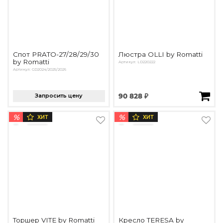
Спот PRATO-27/28/29/30
Люстра OLLI by Romatti
by Romatti
Артикул: LD220222
Артикул: GD2024/2025/2026
Запросить цену
90 828 ₽
%
%
ХИТ
ХИТ
Торшер VITE by Romatti
Кресло TERESA by