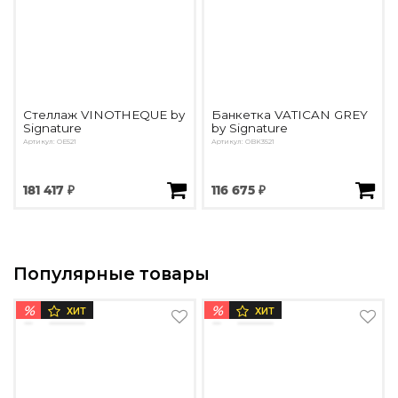
Стеллаж VINOTHEQUE by
Банкетка VATICAN GREY
Signature
by Signature
Артикул: OE521
Артикул: OBK3521
181 417 ₽
116 675 ₽
Популярные товары
%
%
ХИТ
ХИТ