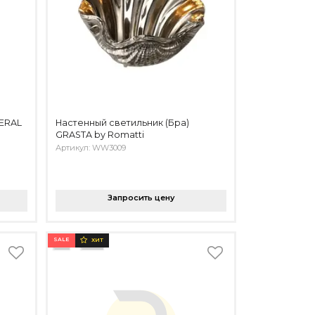
PERAL
Настенный светильник (Бра)
GRASTA by Romatti
Артикул: WW3009
Запросить цену
SALE
ХИТ