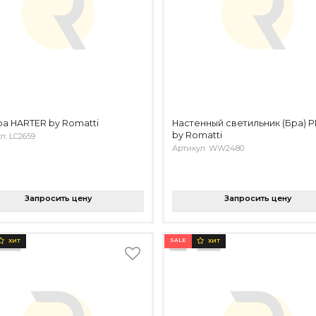
а HARTER by Romatti
Настенный светильник (Бра) 
by Romatti
л: LC2659
Артикул: WW2480
Запросить цену
Запросить цену
SALE
ХИТ
ХИТ