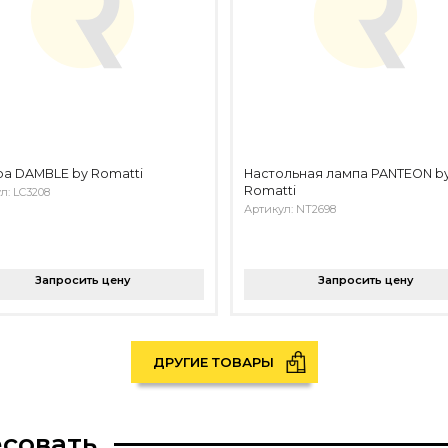
а DAMBLE by Romatti
Настольная лампа PANTEON b
Romatti
л: LC3208
Артикул: NT2698
Запросить цену
Запросить цену
ДРУГИЕ ТОВАРЫ
есовать