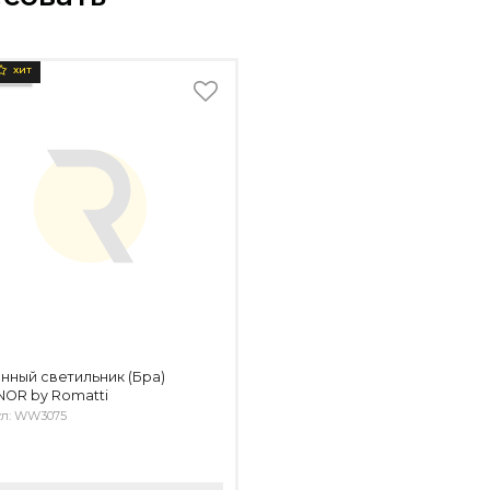
ХИТ
нный светильник (Бра)
NOR by Romatti
ул: WW3075