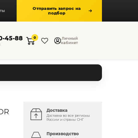
Отправить запрос на
кты
подбор
50-45-88
0
Личный
кабинет
к
OR
Доставка
Доставка во все регионы
России и страны СНГ
Производство