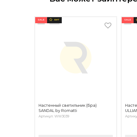
SALE
SALE
ХИТ
Настенный светильник (Бра)
Насте
SANDAL by Romatti
ULLIA
Артикул: WW3039
Артик