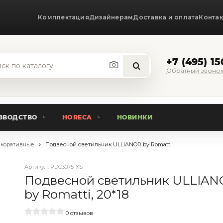
Комплектация
Дизайнерам
Доставка и оплата
Конта
+7 (495) 1
Обратный звоно
ЗВОДСТВО
HORECA
НОВИНКИ
коративные
Подвесной светильник ULLIANOR by Romatti
Артикул:
PDC3075-XS
Подвесной светильник ULLIAN
by Romatti, 20*18
0 отзывов