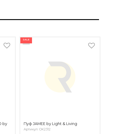
SALE
O by
Пуф JAMEE by Light & Living
Артикул: OK2312