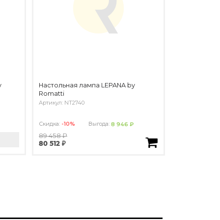
y
Настольная лампа LEPANA by
Romatti
Артикул: NT2740
Скидка:
-10%
Выгода:
8 946 ₽
89 458 ₽
80 512 ₽