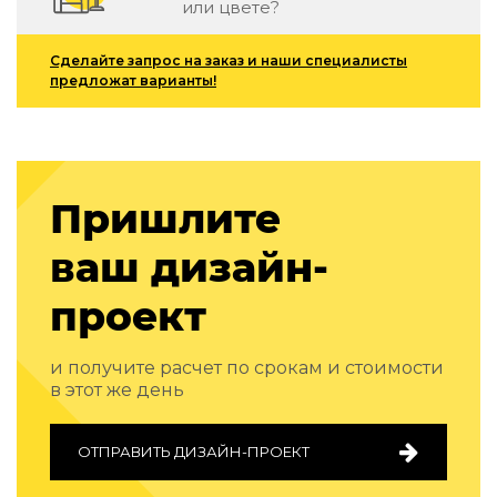
или цвете?
Детская мебель
Уличная и садовая мебель
Сделайте запрос на заказ и наши специалисты
Фитнес и wellness-оборудование
предложат варианты!
Коллекции
ROOM — Modern
INTERRA — Soft Modern
ARTOPIA — Mid-Century
DAYZ — Ethno
Пришлите
Все коллекции мебели
ваш дизайн-
Подбор, производство и комплектация по вашему диз
проект
Декор
По типу
и получите расчет по срокам и стоимости
Для кухни
в этот же день
Предметы интерьера
Зеркала
ОТПРАВИТЬ ДИЗАЙН-ПРОЕКТ
Вентиляторы
Ковры