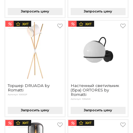
Подбор, производство и комплектация по вашему диз
Запросить цену
Запросить цену
Все категории товаров
Бренды
%
%
ХИТ
ХИТ
Реализованные проекты
Торшер DRUADA by
Настенный светильник
Romatti
(Бра) ORTORES by
Romatti
Артикул: 60002F
Артикул: 10346W
Запросить цену
Запросить цену
%
%
ХИТ
ХИТ