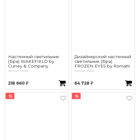
Настенный светильник
Дизайнерский настенный
(Бра) WAKEFIELD by
светильник (Бра)
Currey & Company
FROZEN EYES by Romatti
Артикул: OW296
Артикул: W2223
218 660 ₽
64 728 ₽
%
%