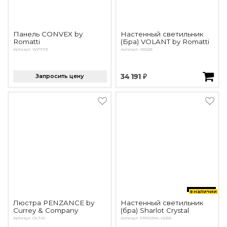
Панель CONVEX by
Настенный светильник
Romatti
(Бра) VOLANT by Romatti
Артикул: WP11113
Артикул: W5228
Запросить цену
34 191 ₽
в наличии
Люстра PENZANCE by
Настенный светильник
Currey & Company
(бра) Sharlot Crystal
Артикул: OL749
Артикул: FR1012WL-02BS