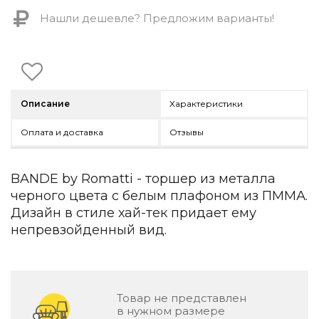
Контемпорари
Нашли дешевле? Предложим варианты!
Производство архитектурного и декоративного осве
Мебель
По типу
Стулья
Описание
Характеристики
Столы и столики
Мягкая мебель
Оплата и доставка
Отзывы
Кровати и матрасы
Комоды и тумбы
BANDE by Romatti - торшер из металла
Полки и стеллажи
Консоли
черного цвета с белым плафоном из ПММА.
Мебель по назначению
Дизайн в стиле хай-тек придает ему
непревзойденный вид.
Мебель для HoReCa
Производство мебели на заказ Romatti
Корпусная мебель на заказ
Шкафы и гардеробные на заказ
Мебель для ванной
Товар не представлен
в нужном размере
Офисная мебель