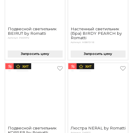
Подвесной светильник
Настенный светильник
BEIRUT by Romatti
(Бра) BIRDY PEARCH by
Romatti
Артикул: PDD1372
Артикул: MB8113-1B
Запросить цену
Запросить цену
%
%
ХИТ
ХИТ
Подвесной светильник
Люстра NERAL by Romatti
KORSER by Romatti
Артикул: TH6502