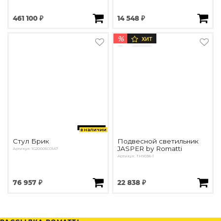
461 100 ₽
14 548 ₽
%
ХИТ
в наличии
Стул Брик
Подвесной светильник
JASPER by Romatti
Артикул: 1G20005C01A7
Артикул: TH9038-1
76 957 ₽
22 838 ₽