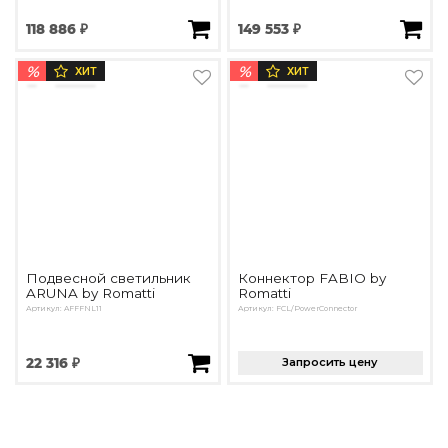
118 886 ₽
149 553 ₽
%
%
ХИТ
ХИТ
Подвесной светильник
Коннектор FABIO by
ARUNA by Romatti
Romatti
Артикул: AFFFNL11
Артикул: FCL/PowerConnector
22 316 ₽
Запросить цену