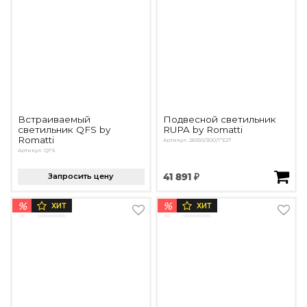
Встраиваемый
Подвесной светильник
светильник QFS by
RUPA by Romatti
Romatti
Артикул: 28350/300/1*E27
Артикул: QFS
Запросить цену
41 891 ₽
%
%
ХИТ
ХИТ