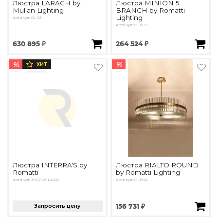
Люстра LARAGH by
Люстра MINION 5
Mullan Lighting
BRANCH by Romatti
Lighting
Артикул: OL1611
Артикул: OL1732
630 895 ₽
264 524 ₽
%
%
ХИТ
Люстра INTERRA'S by
Люстра RIALTO ROUND
Romatti
by Romatti Lighting
Артикул: JH52158-L4600
Артикул: OL1934
Запросить цену
156 731 ₽