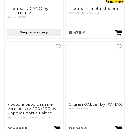
в наличии
Люстра LUGANO by
Люстра Kamelia Modern
EICHHOLTZ
Артикул: FR5446PL-04BS1
Артикул: OL5342
Запросить цену
18 476 ₽
Кровать евро с мягким
Скамья GALLET by POMAX
изголовьем 200х200 см
Артикул: OSM1115
морская волна Palace
Артикул: DG-RF-F-BD004-200-Cab-23
204 885 ₽
125 280 ₽