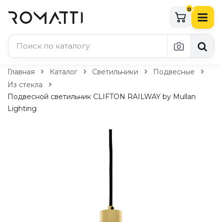
0
Каталог Romatti
Главная
Каталог
Светильники
Подвесные
Из стекла
Свет и освещение
Подвесной светильник CLIFTON RAILWAY by Mullan
Lighting
По типу
Подвесные светильники
Люстры
Потолочные светильники
Бра и настенные светильники
Настольные лампы
Торшеры
Технический свет
Уличное освещение
Комплектующие