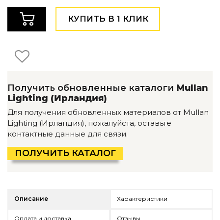
Детская мебель
Уличная и садовая мебель
КУПИТЬ В 1 КЛИК
Фитнес и wellness-оборудование
Коллекции
ROOM — Modern
INTERRA — Soft Modern
ARTOPIA — Mid-Century
Получить обновленные каталоги
Mullan
DAYZ — Ethno
Lighting (Ирландия)
Все коллекции мебели
Для получения обновленных материалов от Mullan
Подбор, производство и комплектация по вашему диз
Lighting (Ирландия), пожалуйста, оставьте
контактные данные для связи.
Декор
ПОЛУЧИТЬ КАТАЛОГ
По типу
Для кухни
Предметы интерьера
Зеркала
Описание
Характеристики
Вентиляторы
Ковры
Оплата и доставка
Отзывы