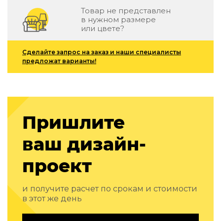
Подбор, производство и комплектация по вашему диз
Товар не представлен
в нужном размере
Все категории товаров
или цвете?
Бренды
Реализованные проекты
Сделайте запрос на заказ и наши специалисты
предложат варианты!
Пришлите
ваш дизайн-
проект
и получите расчет по срокам и стоимости
в этот же день