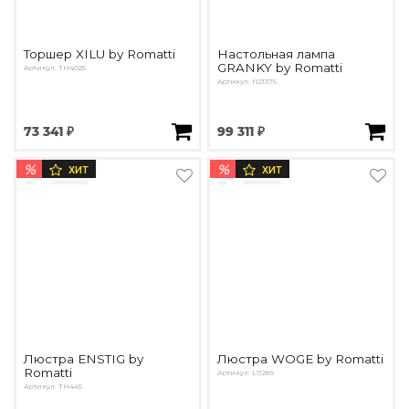
Торшер XILU by Romatti
Настольная лампа
GRANKY by Romatti
Артикул: TH4025
Артикул: N21375
73 341 ₽
99 311 ₽
%
%
ХИТ
ХИТ
Люстра ENSTIG by
Люстра WOGE by Romatti
Romatti
Артикул: L11289
Артикул: TH445