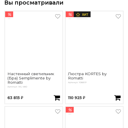
Вы просматривали
%
%
ХИТ
Настенный светильник
Люстра KORTES by
(Бра) Semplimente by
Romatti
Romatti
Артикул: 10881P
Артикул: WL-480
63 815 ₽
110 925 ₽
%