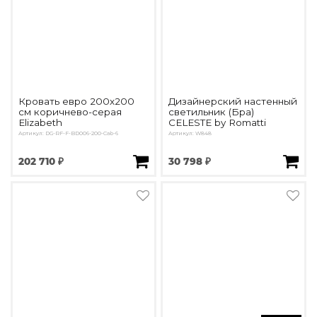
Кровать евро 200х200
Дизайнерский настенный
см коричнево-серая
светильник (Бра)
Elizabeth
CELESTE by Romatti
Артикул: DG-RF-F-BD006-200-Cab-6
Артикул: W848
202 710 ₽
30 798 ₽