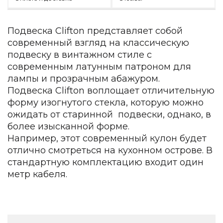
Зеленые стены
Дизайнерские кальяны
Подбор, производство и комплектация по вашему диз
Подвеска Clifton представляет собой
современный взгляд на классическую
Сантехника и инженерия
подвеску в винтажном стиле с
Дизайнерские ванны
современным латунным патроном для
Подбор, производство и комплектация по вашему диз
лампы и прозрачным абажуром.
Подвеска Clifton воплощает отличительную
Отделка и ремонт
форму изогнутого стекла, которую можно
Стены
ожидать от старинной подвески, однако, в
более изысканной форме.
Акустические панели
Например, этот современный кулон будет
Стеновые декоративные панели
отлично смотреться на кухонном острове. В
для террас
стандартную комплектацию входит один
Террасные и фасадные системы
метр кабеля.
Биоклиматические перголы
Камень
Изделия из натурального мрамора и камня
Светящийся камень