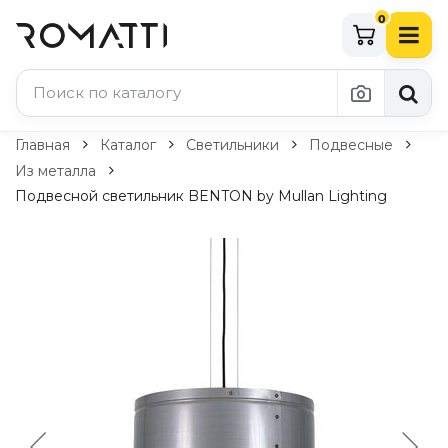
0
Каталог Romatti
Главная
Каталог
Светильники
Подвесные
Из металла
Свет и освещение
Подвесной светильник BENTON by Mullan Lighting
По типу
Подвесные светильники
Люстры
Потолочные светильники
Бра и настенные светильники
Настольные лампы
Торшеры
Технический свет
Уличное освещение
Комплектующие