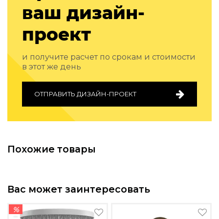
ваш дизайн-
Подбор, производство и комплектация по вашему диз
Все категории товаров
проект
Бренды
Реализованные проекты
и получите расчет по срокам и стоимости
в этот же день
ОТПРАВИТЬ ДИЗАЙН-ПРОЕКТ
Похожие товары
Вас может заинтересовать
%