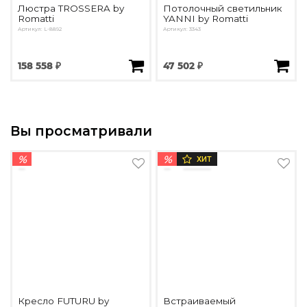
Люстра TROSSERA by
Потолочный светильник
Romatti
YANNI by Romatti
Артикул: L-8892
Артикул: 3343
158 558 ₽
47 502 ₽
Вы просматривали
%
%
ХИТ
Кресло FUTURU by
Встраиваемый