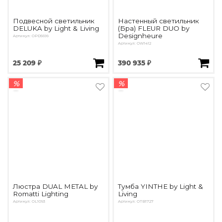
Подвесной светильник
Настенный светильник
DELUKA by Light & Living
(Бра) FLEUR DUO by
Designheure
Артикул: OPD5699
Артикул: OW1412
25 209 ₽
390 935 ₽
%
%
Люстра DUAL METAL by
Тумба YINTHE by Light &
Romatti Lighting
Living
Артикул: OL1093
Артикул: OTB1727