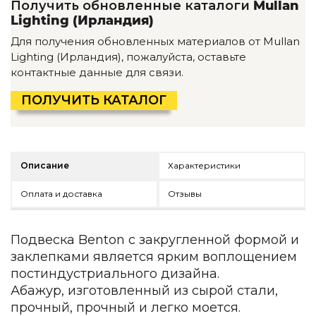
Получить обновленные каталоги
Mullan
Детская мебель
Lighting (Ирландия)
Уличная и садовая мебель
Фитнес и wellness-оборудование
Для получения обновленных материалов от Mullan
Коллекции
Lighting (Ирландия), пожалуйста, оставьте
контактные данные для связи.
ROOM — Modern
INTERRA — Soft Modern
ПОЛУЧИТЬ КАТАЛОГ
ARTOPIA — Mid-Century
DAYZ — Ethno
Все коллекции мебели
Описание
Характеристики
Подбор, производство и комплектация по вашему диз
Декор
Оплата и доставка
Отзывы
По типу
Подвеска Benton с закругленной формой и
Для кухни
заклепками является ярким воплощением
Предметы интерьера
постиндустриального дизайна.
Зеркала
Абажур, изготовленный из сырой стали,
Вентиляторы
прочный, прочный и легко моется.
Ковры