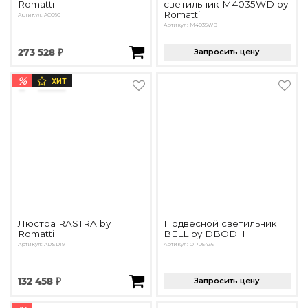
Romatti
светильник M4035WD by
Romatti
Артикул: AC060
Артикул: M4035WD
273 528 ₽
Запросить цену
%
ХИТ
Люстра RASTRA by
Подвесной светильник
Romatti
BELL by DBODHI
Артикул: ADSD19
Артикул: OPD5436
132 458 ₽
Запросить цену