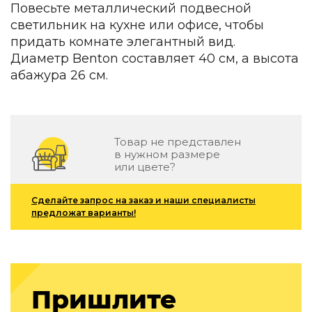
Повесьте металлический подвесной
Зеленые стены
Дизайнерские кальяны
светильник на кухне или офисе, чтобы
Подбор, производство и комплектация по вашему диз
придать комнате элегантный вид.
Диаметр Benton составляет 40 см, а высота
Сантехника и инженерия
абажура 26 см.
Дизайнерские ванны
Подбор, производство и комплектация по вашему диз
Отделка и ремонт
Товар не представлен
в нужном размере
Стены
или цвете?
Акустические панели
Стеновые декоративные панели
Сделайте запрос на заказ и наши специалисты
для террас
предложат варианты!
Террасные и фасадные системы
Биоклиматические перголы
Камень
Пришлите
Изделия из натурального мрамора и камня
Светящийся камень