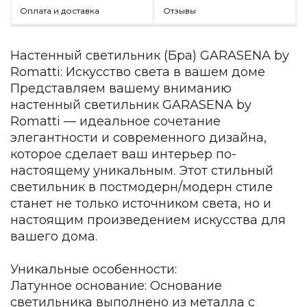
Детская мебель
Оплата и доставка
Отзывы
Уличная и садовая мебель
Фитнес и wellness-оборудование
Коллекции
Настенный светильник (Бра) GARASENA by
Romatti: Искусство света в вашем доме
ROOM — Modern
Представляем вашему вниманию
INTERRA — Soft Modern
настенный светильник GARASENA by
ARTOPIA — Mid-Century
Romatti — идеальное сочетание
DAYZ — Ethno
элегантности и современного дизайна,
Все коллекции мебели
которое сделает ваш интерьер по-
Подбор, производство и комплектация по вашему диз
настоящему уникальным. Этот стильный
светильник в постмодерн/модерн стиле
Декор
станет не только источником света, но и
По типу
настоящим произведением искусства для
вашего дома.
Для кухни
Предметы интерьера
Уникальные особенности:
Зеркала
Вентиляторы
Латунное основание: Основание
Ковры
светильника выполнено из металла с