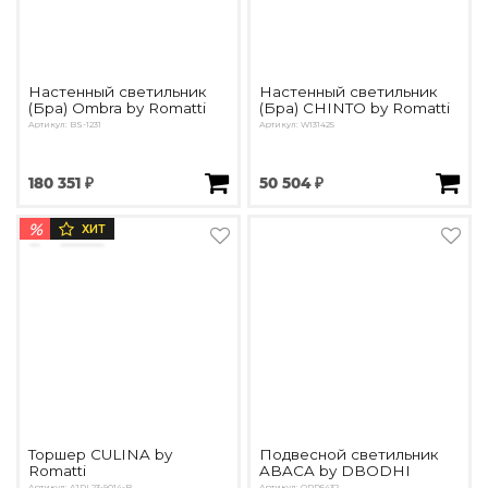
Настенный светильник
Настенный светильник
(Бра) Ombra by Romatti
(Бра) CHINTO by Romatti
Артикул: BS-1231
Артикул: W131425
180 351 ₽
50 504 ₽
%
ХИТ
Торшер CULINA by
Подвесной светильник
Romatti
ABACA by DBODHI
Артикул: AJDL23-9014-B
Артикул: OPD5432