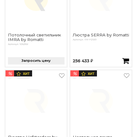
Потолочный светильник
Люстра SERRA by Romatti
IMRA by Romatti
Артикул: YM-FZ001
Артикул: 10923W
Запросить цену
256 433 ₽
%
%
ХИТ
ХИТ
Люстра Hafsterdear by
Настольная лампа