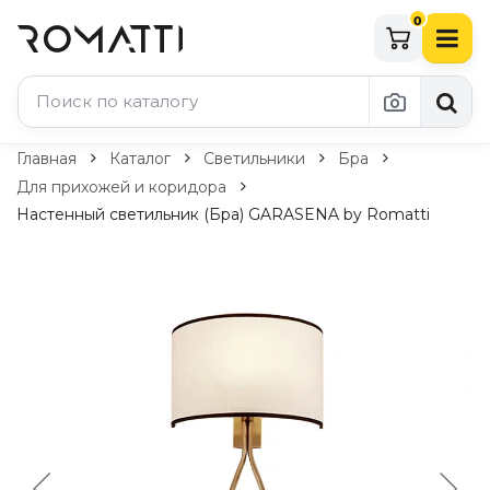
0
Каталог Romatti
Главная
Каталог
Светильники
Бра
Для прихожей и коридора
Свет и освещение
Настенный светильник (Бра) GARASENA by Romatti
По типу
Подвесные светильники
Люстры
Потолочные светильники
Бра и настенные светильники
Настольные лампы
Торшеры
Технический свет
Уличное освещение
Комплектующие