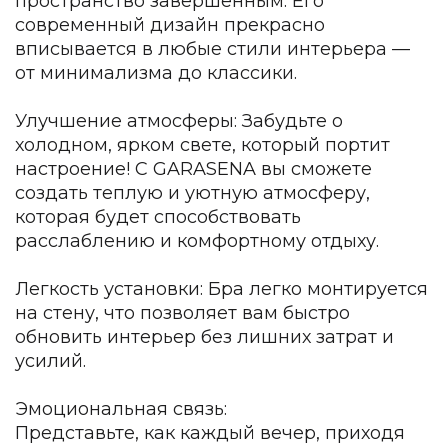
пространство завершенным. Его
Подбор, производство и комплектация по вашему диз
современный дизайн прекрасно
вписывается в любые стили интерьера —
Все категории товаров
от минимализма до классики.
Бренды
Реализованные проекты
Улучшение атмосферы: Забудьте о
холодном, ярком свете, который портит
настроение! С GARASENA вы сможете
создать теплую и уютную атмосферу,
которая будет способствовать
расслаблению и комфортному отдыху.
Легкость установки: Бра легко монтируется
на стену, что позволяет вам быстро
обновить интерьер без лишних затрат и
усилий.
Эмоциональная связь:
Представьте, как каждый вечер, приходя