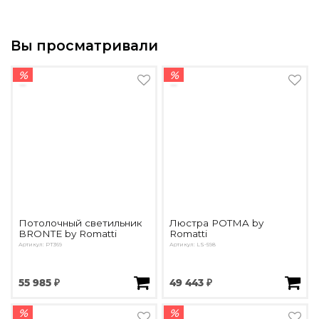
Вы просматривали
%
%
Потолочный светильник
Люстра POTMA by
BRONTE by Romatti
Romatti
Артикул: PT369
Артикул: LS-598
55 985 ₽
49 443 ₽
%
%