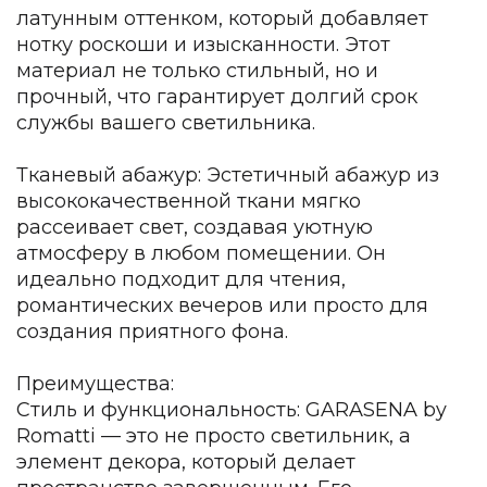
Зеленые стены
латунным оттенком, который добавляет
Дизайнерские кальяны
нотку роскоши и изысканности. Этот
Подбор, производство и комплектация по вашему диз
материал не только стильный, но и
прочный, что гарантирует долгий срок
Сантехника и инженерия
службы вашего светильника.
Дизайнерские ванны
Подбор, производство и комплектация по вашему диз
Тканевый абажур: Эстетичный абажур из
высококачественной ткани мягко
Отделка и ремонт
рассеивает свет, создавая уютную
Стены
атмосферу в любом помещении. Он
идеально подходит для чтения,
Акустические панели
романтических вечеров или просто для
Стеновые декоративные панели
создания приятного фона.
для террас
Террасные и фасадные системы
Преимущества:
Биоклиматические перголы
Стиль и функциональность: GARASENA by
Камень
Romatti — это не просто светильник, а
Изделия из натурального мрамора и камня
элемент декора, который делает
Светящийся камень