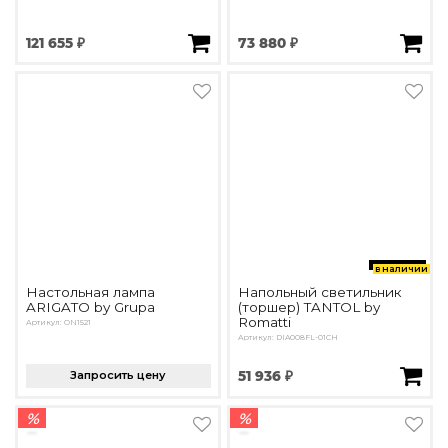
121 655 ₽
73 880 ₽
в наличии
Настольная лампа
Напольный светильник
ARIGATO by Grupa
(торшер) TANTOL by
Romatti
Артикул: ON1521
Артикул: DIA008FL-01CH
Запросить цену
51 936 ₽
%
%