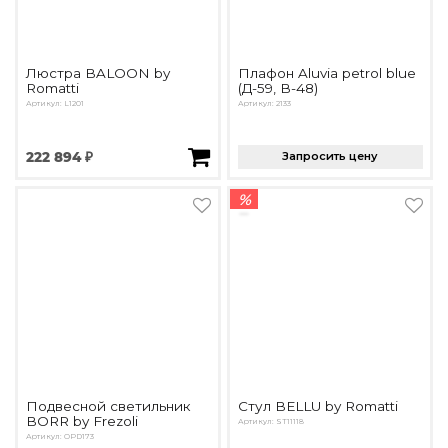
Люстра BALOON by
Плафон Aluvia petrol blue
Romatti
(Д-59, В-48)
Артикул: L1201
Артикул: 2133
222 894 ₽
Запросить цену
%
Подвесной светильник
Стул BELLU by Romatti
BORR by Frezoli
Артикул: ST11118
Артикул: OPD173