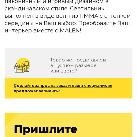
лаконичным и игривым дизайном в
Зеленые стены
скандинавском стиле. Светильник
Дизайнерские кальяны
выполнен в виде волн из ПММА с оттенком
Подбор, производство и комплектация по вашему диз
середины на Ваш выбор. Преобразите Ваш
Сантехника и инженерия
интерьер вместе с MALEN!
Дизайнерские ванны
Подбор, производство и комплектация по вашему диз
Отделка и ремонт
Товар не представлен
в нужном размере
Стены
или цвете?
Акустические панели
Сделайте запрос на заказ и наши специалисты
Стеновые декоративные панели
предложат варианты!
для террас
Террасные и фасадные системы
Биоклиматические перголы
Камень
Пришлите
Изделия из натурального мрамора и камня
Светящийся камень