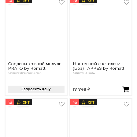
%
%
ХИТ
ХИТ
Соединительный модуль
Настенный светильник
PRATO by Romatti
(Бра) TAPPES by Romatti
Артикул: GD/Connectionpart
Артикул: M-1032W
Запросить цену
17 748 ₽
%
%
ХИТ
ХИТ