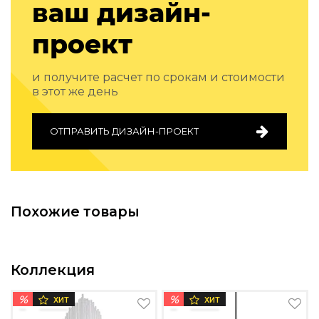
ваш дизайн-
Подбор, производство и комплектация по вашему диз
проект
Все категории товаров
Бренды
Реализованные проекты
и получите расчет по срокам и стоимости
в этот же день
ОТПРАВИТЬ ДИЗАЙН-ПРОЕКТ
Похожие товары
Коллекция
%
%
ХИТ
ХИТ