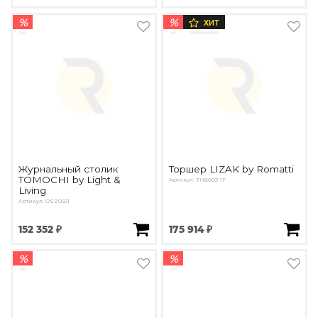
%
%
ХИТ
Журнальный столик
Торшер LIZAK by Romatti
TOMOCHI by Light &
Артикул: TH8003-1F
Living
Артикул: OSZ0921
152 352 ₽
175 914 ₽
%
%