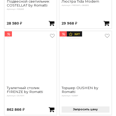
Подвесной светильник
Люстра Tida Modern
COSTELLAT by Romatti
Артикул: FR5196PL-08BBS
Артикул: PD5253
28 580 ₽
29 968 ₽
%
%
ХИТ
Туалетный столик
Торшер OUSHEN by
FIRENZE by Romatti
Romatti
Артикул: OST5111
Артикул: 10258F
862 866 ₽
Запросить цену