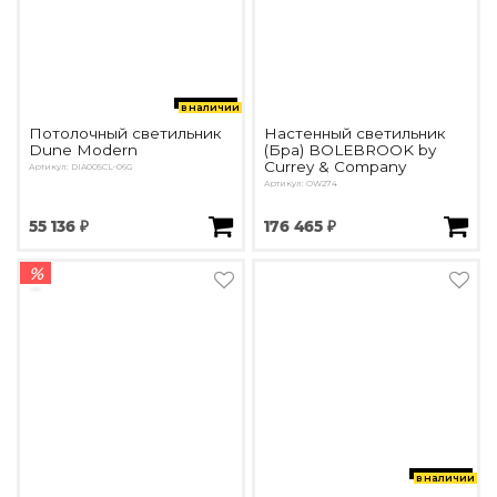
в наличии
Потолочный светильник
Настенный светильник
Dune Modern
(Бра) BOLEBROOK by
Currey & Company
Артикул: DIA005CL-06G
Артикул: OW274
55 136 ₽
176 465 ₽
%
в наличии