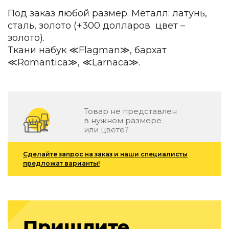
Детская мебель
Под заказ любой размер. Металл: латунь,
Уличная и садовая мебель
сталь, золото (+300 долларов цвет –
Фитнес и wellness-оборудование
золото).
Коллекции
Ткани набук ≪Flagman≫, бархат
ROOM — Modern
≪Romantica≫, ≪Larnaca≫.
INTERRA — Soft Modern
ARTOPIA — Mid-Century
DAYZ — Ethno
Все коллекции мебели
Товар не представлен
в нужном размере
Подбор, производство и комплектация по вашему диз
или цвете?
Декор
Сделайте запрос на заказ и наши специалисты
По типу
предложат варианты!
Для кухни
Предметы интерьера
Зеркала
Вентиляторы
Пришлите
Ковры