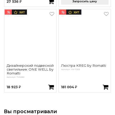
27 536 ₽
Запросить цену
%
%
ХИТ
ХИТ
Дизайнерский подвесной
Люстра KREG by Romatti
светильник ONE WELL by
Артикул: YM-T003
Romatti
Артикул: TH6080
18 923 ₽
181 004 ₽
Вы просматривали