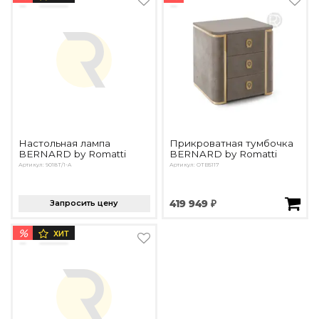
Подбор, производство и комплектация по вашему диз
Все категории товаров
Бренды
Реализованные проекты
Настольная лампа
Прикроватная тумбочка
BERNARD by Romatti
BERNARD by Romatti
Артикул: 9018T/1-A
Артикул: OTB5117
Запросить цену
419 949 ₽
%
ХИТ