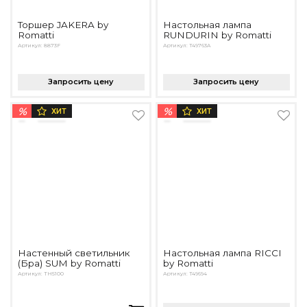
Торшер JAKERA by
Настольная лампа
Romatti
RUNDURIN by Romatti
Артикул: 8873F
Артикул: T49763A
Запросить цену
Запросить цену
%
%
ХИТ
ХИТ
Настенный светильник
Настольная лампа RICCI
(Бра) SUM by Romatti
by Romatti
Артикул: TH5100
Артикул: T49694