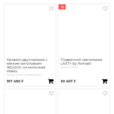
%
Кровать двуспальная с
Подвесной светильник
мягким изголовьем
LASTY by Romatti
160х200 см молочная
Артикул: PD11541
Wales
Артикул: DG-RF-F-BD008-160-Cab-1
197 490 ₽
30 407 ₽