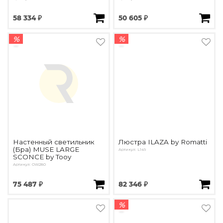
58 334 ₽
50 605 ₽
%
%
Настенный светильник
Люстра ILAZA by Romatti
(Бра) MUSE LARGE
Артикул: L149
SCONCE by Tooy
Артикул: OW280
75 487 ₽
82 346 ₽
%