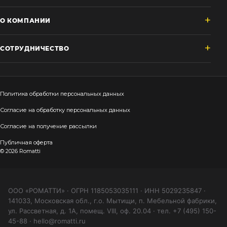
О КОМПАНИИ
СОТРУДНИЧЕСТВО
Политика обработки персональных данных
Согласие на обработку персональных данных
Согласие на получение рассылки
Публичная оферта
© 2026 Romatti
ООО «РОМАТТИ» · ОГРН 1185053035111 · ИНН 5029235847 ·
141033, Московская обл., г.о. Мытищи, п. Мебельной фабрики,
ул. Рассветная, д. 1А, помещ. VIII, оф. 20.04 · тел. +7 (495) 150-
45-88 · hello@romatti.ru