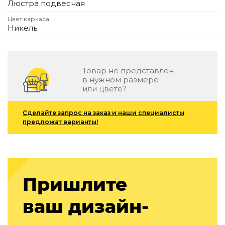
Люстра подвесная
Подбор, производство и комплектация по вашему диз
Цвет каркаса
Все категории товаров
Никель
Бренды
Реализованные проекты
Товар не представлен
в нужном размере
или цвете?
Сделайте запрос на заказ и наши специалисты
предложат варианты!
Пришлите
ваш дизайн-