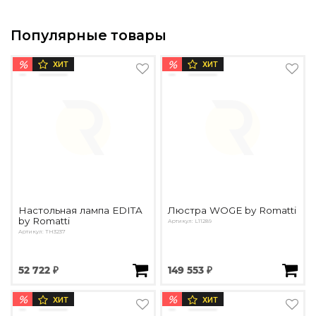
Популярные товары
%
%
ХИТ
ХИТ
Настольная лампа EDITA
Люстра WOGE by Romatti
by Romatti
Артикул: L11289
Артикул: TH3237
52 722 ₽
149 553 ₽
%
%
ХИТ
ХИТ