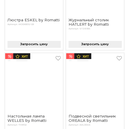
Люстра ESKEL by Romatti
Журнальный столик
HATLERT by Romatti
Артикул: MOD93012-125
Артикул: STZE1356
Запросить цену
Запросить цену
%
%
ХИТ
ХИТ
Настольная лампа
Подвесной светильник
WELLES by Romatti
OREALA by Romatti
Артикул: TH3102
Артикул: ADLD04S