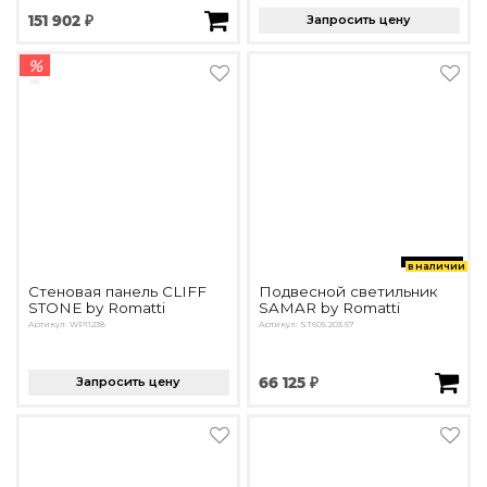
151 902 ₽
Запросить цену
%
в наличии
Стеновая панель CLIFF
Подвесной светильник
STONE by Romatti
SAMAR by Romatti
Артикул: WP11238
Артикул: ST605.203.57
Запросить цену
66 125 ₽