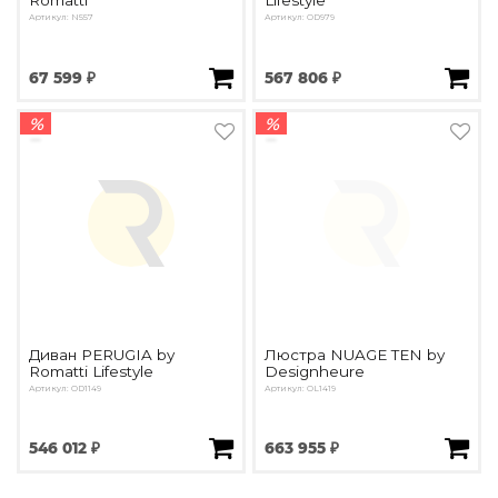
Romatti
Lifestyle
Артикул: N557
Артикул: OD979
67 599 ₽
567 806 ₽
%
%
Диван PERUGIA by
Люстра NUAGE TEN by
Romatti Lifestyle
Designheure
Артикул: OD1149
Артикул: OL1419
546 012 ₽
663 955 ₽