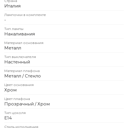
Страна
Детская мебель
Италия
Уличная и садовая мебель
Лампочки в комплекте
Фитнес и wellness-оборудование
-
Коллекции
Тип лампы
ROOM — Modern
Накаливания
INTERRA — Soft Modern
Материал основания
ARTOPIA — Mid-Century
Металл
DAYZ — Ethno
Тип выключателя
Все коллекции мебели
Настенный
Подбор, производство и комплектация по вашему диз
Материал плафона
Металл / Стекло
Декор
Цвет основания
По типу
Хром
Цвет плафона
Для кухни
Прозрачный / Хром
Предметы интерьера
Зеркала
Тип цоколя
E14
Вентиляторы
Ковры
Стиль исполнения