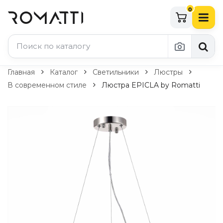
0
Каталог Romatti
Главная
Каталог
Светильники
Люстры
В современном стиле
Люстра EPICLA by Romatti
Свет и освещение
По типу
Подвесные светильники
Люстры
Потолочные светильники
Бра и настенные светильники
Настольные лампы
Торшеры
Технический свет
Уличное освещение
Комплектующие