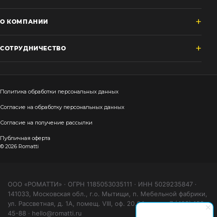
О КОМПАНИИ
СОТРУДНИЧЕСТВО
Политика обработки персональных данных
Согласие на обработку персональных данных
Согласие на получение рассылки
Публичная оферта
© 2026 Romatti
ООО «РОМАТТИ» · ОГРН 1185053035111 · ИНН 5029235847 ·
141033, Московская обл., г.о. Мытищи, п. Мебельной фабрики,
ул. Рассветная, д. 1А, помещ. VIII, оф. 20.04 · тел. +7 (495) 150-
45-88 · hello@romatti.ru