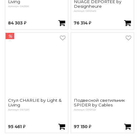
Living
NUAGE DEPORTEE by
Designheure
Артикул: OK2306
Артикул: OPD1419
84 303 ₽
76 314 ₽
%
Стул CHARLIE by Light &
Подвесной светильник
Living
SPIDER by Cables
Артикул: OST2211
Артикул: OPD1122
95 461 ₽
97 150 ₽