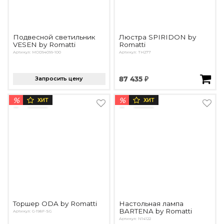
Подвесной светильник
Люстра SPIRIDON by
VESEN by Romatti
Romatti
Артикул: MOD94099-100
Артикул: TH277
Запросить цену
87 435 ₽
%
%
ХИТ
ХИТ
Торшер ODA by Romatti
Настольная лампа
BARTENA by Romatti
Артикул: G-198F-SG
Артикул: N14122