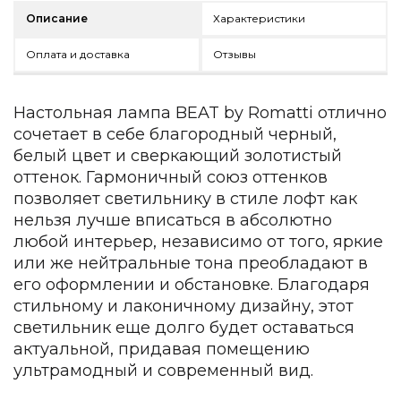
Детская мебель
Описание
Характеристики
Уличная и садовая мебель
Фитнес и wellness-оборудование
Оплата и доставка
Отзывы
Коллекции
ROOM — Modern
Настольная лампа BEAT by Romatti отлично
INTERRA — Soft Modern
сочетает в себе благородный черный,
ARTOPIA — Mid-Century
белый цвет и сверкающий золотистый
DAYZ — Ethno
оттенок. Гармоничный союз оттенков
Все коллекции мебели
позволяет светильнику в стиле лофт как
Подбор, производство и комплектация по вашему диз
нельзя лучше вписаться в абсолютно
любой интерьер, независимо от того, яркие
Декор
или же нейтральные тона преобладают в
По типу
его оформлении и обстановке. Благодаря
стильному и лаконичному дизайну, этот
Для кухни
светильник еще долго будет оставаться
Предметы интерьера
актуальной, придавая помещению
Зеркала
ультрамодный и современный вид.
Вентиляторы
Ковры