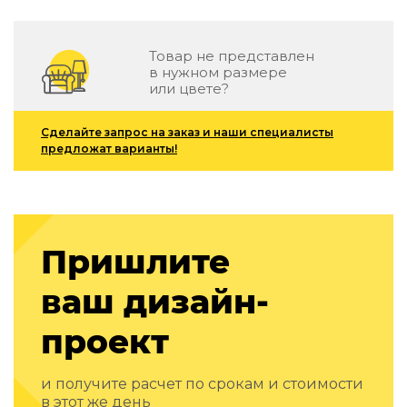
Зеленые стены
Дизайнерские кальяны
Подбор, производство и комплектация по вашему диз
Товар не представлен
в нужном размере
Сантехника и инженерия
или цвете?
Дизайнерские ванны
Сделайте запрос на заказ и наши специалисты
Подбор, производство и комплектация по вашему диз
предложат варианты!
Отделка и ремонт
Стены
Акустические панели
Пришлите
Стеновые декоративные панели
для террас
ваш дизайн-
Террасные и фасадные системы
Биоклиматические перголы
проект
Камень
Изделия из натурального мрамора и камня
и получите расчет по срокам и стоимости
Светящийся камень
в этот же день