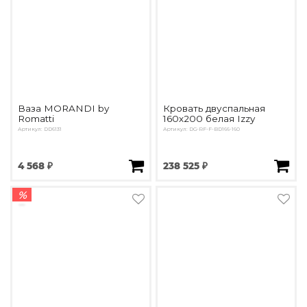
Ваза MORANDI by
Кровать двуспальная
Romatti
160х200 белая Izzy
Артикул: DD6131
Артикул: DG-RF-F-BD166-160
4 568 ₽
238 525 ₽
%