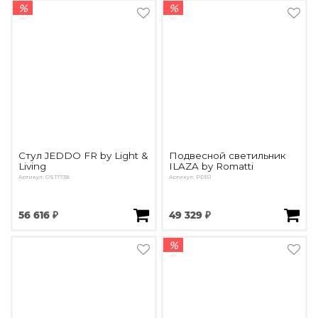
%
%
Стул JEDDO FR by Light &
Подвесной светильник
Living
ILAZA by Romatti
Артикул: OST1738
Артикул: PD151
56 616 ₽
49 329 ₽
%