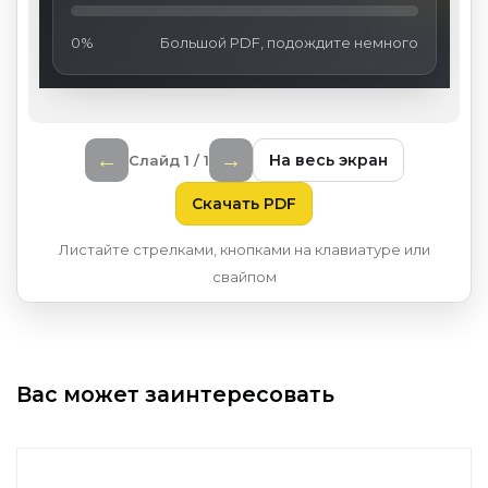
0%
Большой PDF, подождите немного
←
→
На весь экран
Слайд 1 / 1
Скачать PDF
Листайте стрелками, кнопками на клавиатуре или
свайпом
Вас может заинтересовать