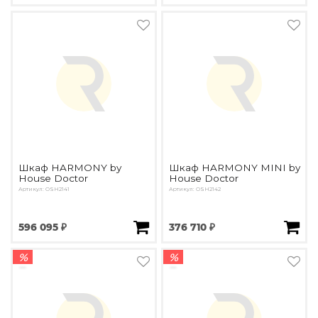
Подбор, производство и комплектация по вашему диз
Все категории товаров
Бренды
Реализованные проекты
Шкаф HARMONY by
Шкаф HARMONY MINI by
House Doctor
House Doctor
Артикул: ОSH2141
Артикул: ОSH2142
596 095 ₽
376 710 ₽
%
%