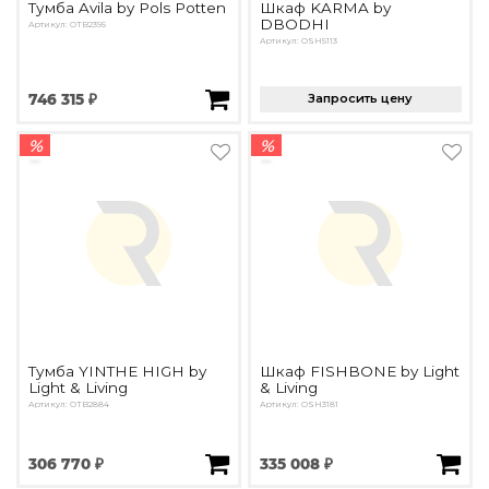
Тумба Avila by Pols Potten
Шкаф KARMA by
DBODHI
Артикул: OTB2395
Артикул: OSH5113
746 315 ₽
Запросить цену
%
%
Тумба YINTHE HIGH by
Шкаф FISHBONE by Light
Light & Living
& Living
Артикул: ОTB2884
Артикул: OSH3181
306 770 ₽
335 008 ₽