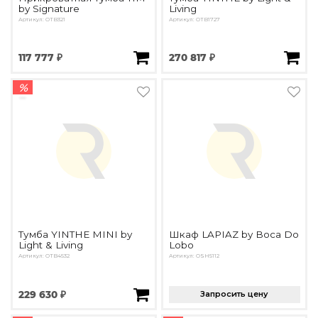
by Signature
Living
Артикул: OTB321
Артикул: OTB1727
117 777 ₽
270 817 ₽
%
Тумба YINTHE MINI by
Шкаф LAPIAZ by Boca Do
Light & Living
Lobo
Артикул: OTB4532
Артикул: OSH5112
229 630 ₽
Запросить цену