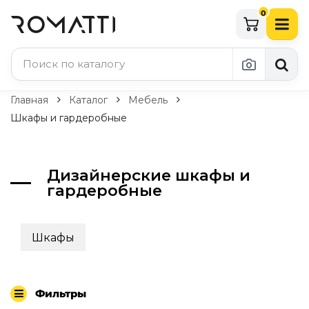
0
Каталог Romatti
Главная
Каталог
Мебель
Шкафы и гардеробные
Свет и освещение
По типу
Дизайнерские шкафы и
Подвесные светильники
гардеробные
Люстры
Потолочные светильники
Бра и настенные светильники
Шкафы
Настольные лампы
Торшеры
Технический свет
Уличное освещение
Фильтры
Комплектующие