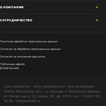
О КОМПАНИИ
СОТРУДНИЧЕСТВО
Политика обработки персональных данных
Согласие на обработку персональных данных
Согласие на получение рассылки
Публичная оферта
© 2026 Romatti
ООО «РОМАТТИ» · ОГРН 1185053035111 · ИНН 5029235847 ·
141033, Московская обл., г.о. Мытищи, п. Мебельной фабрики,
ул. Рассветная, д. 1А, помещ. VIII, оф. 20.04 · тел. +7 (495) 150-
45-88 · hello@romatti.ru