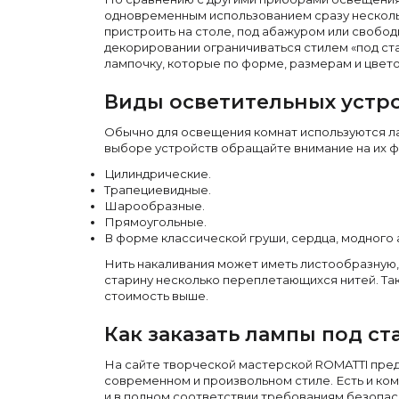
одновременным использованием сразу нескольк
Декор
пристроить на столе, под абажуром или свобо
По типу
декорировании ограничиваться стилем «под ст
лампочку, которые по форме, размерам и цвет
Для кухни
Предметы интерьера
Зеркала
Виды осветительных устр
Вентиляторы
Ковры
Обычно для освещения комнат используются ла
Зеленые стены
выборе устройств обращайте внимание на их ф
Дизайнерские кальяны
Подбор, производство и комплектация по вашему дизайн-проекту
Цилиндрические.
Сантехника и инженерия
Трапециевидные.
Шарообразные.
Дизайнерские ванны
Прямоугольные.
Подбор, производство и комплектация по вашему дизайн-проекту
В форме классической груши, сердца, модного а
Отделка и ремонт
Нить накаливания может иметь листообразную,
Стены
старину несколько переплетающихся нитей. Так
стоимость выше.
Акустические панели
Стеновые декоративные панели
для террас
Как заказать лампы под с
Террасные и фасадные системы
На сайте творческой мастерской ROMATTI пред
Биоклиматические перголы
Камень
современном и произвольном стиле. Есть и ко
и в полном соответствии требованиям безопас