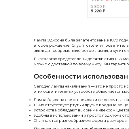
По типу
5 800 ₽
5 220 ₽
Стулья
Столы и столики
Мягкая мебель
Кровати и матрасы
Комоды и тумбы
Полки и стеллажи
Лампа Эдисона была запатентована в 1879 году
Консоли
Мебель по назначению
второе рождение. Спустя столетия осветительн
выглядят современные ретро-лампы, и купить и
Мебель для HoReCa
Производство мебели на заказ Romatti
В каталогах представлены десятки стильных мо
Корпусная мебель на заказ
можно с доставкой по всему миру. Мы гаранти
Шкафы и гардеробные на заказ
Мебель для ванной
Особенности использован
Офисная мебель
Детская мебель
Уличная и садовая мебель
Сегодня лампы накаливания — это не просто ис
Фитнес и wellness-оборудование
этих осветительных устройств объясняется ма
Коллекции
Лампа Эдисона светит неярко и не слепят глаза
ROOM — Modern
В них отсутствует ртуть и другие вредные веще
INTERRA — Soft Modern
Устройства обладают высоким индексом цветоп
ARTOPIA — Mid-Century
DAYZ — Ethno
Удобны в использовании и просто подключаютс
Все коллекции мебели
Отличаются разнообразием форм и размеров.
Подбор, производство и комплектация по вашему дизайн-проекту
По сравнению с другими приборами освещения 