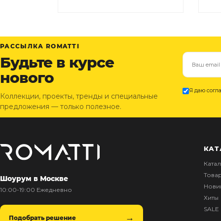
РАССЫЛКА ROMATTI
Будьте в курсе
нового
Я даю согл
Коллекции, проекты, тренды и специальные
предложения — только полезное.
КАТ
Ката
Това
Шоурум в Москве
Нови
10:00-19:00 Ежедневно
Хиты
SALE
Подобрать решение