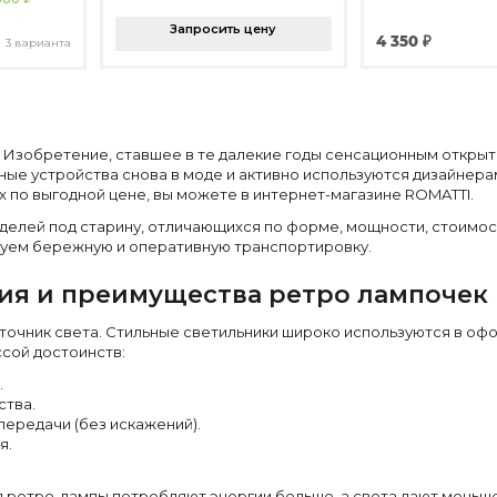
Запросить цену
4 350 ₽
3 варианта
. Изобретение, ставшее в те далекие годы сенсационным откры
ые устройства снова в моде и активно используются дизайнера
х по выгодной цене, вы можете в интернет-магазине ROMATTI.
делей под старину, отличающихся по форме, мощности, стоимос
руем бережную и оперативную транспортировку.
ия и преимущества ретро лампочек
точник света. Стильные светильники широко используются в оф
ссой достоинств:
.
ства.
ередачи (без искажений).
я.
ретро-лампы потребляют энергии больше, а света дают меньше