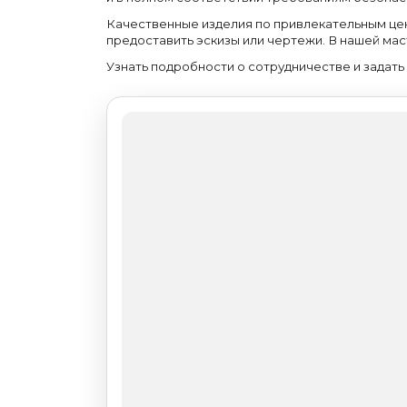
Изделия из натурального мрамора и камня
Светящийся камень
Качественные изделия по привлекательным цен
Подбор, производство и комплектация по вашему дизайн-проекту
предоставить эскизы или чертежи. В нашей мас
Все категории товаров
Узнать подробности о сотрудничестве и задать
Бренды
Реализованные проекты