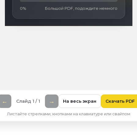
0%
Большой PDF, подождите немного
←
→
Слайд 1 / 1
На весь экран
Скачать PDF
Листайте стрелками, кнопками на клавиатуре или свайпом