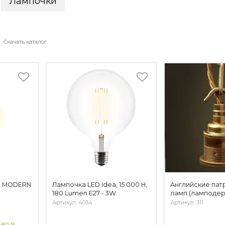
Лампочки
Скачать каталог
я MODERN
Лампочка LED Idea, 15 000 H,
Английские пат
180 Lumen E27 - 3W
ламп (ламподе
Артикул: 4034
Артикул: 311
580 ₽