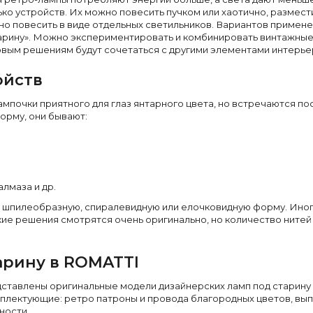
о устройств. Их можно повесить пучком или хаотично, размест
дно повесить в виде отдельных светильников. Вариантов примен
арину». Можно экспериментировать и комбинировать винтажные и
овым решениям будут сочетаться с другими элементами интерье
ойств
мпочки приятного для глаз янтарного цвета, но встречаются п
орму, они бывают:
лмаза и др.
 шпилеобразную, спиралевидную или елочковидную форму. Иног
ие решения смотрятся очень оригинально, но количество нитей 
тарину в ROMATTI
ставлены оригинальные модели дизайнерских ламп под старину 
мплектующие: ретро патроны и провода благородных цветов, в
ности.