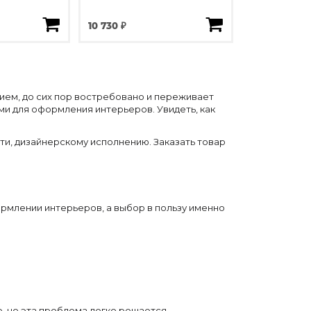
10 730 ₽
тием, до сих пор востребовано и переживает
ми для оформления интерьеров. Увидеть, как
ти, дизайнерскому исполнению. Заказать товар
ормлении интерьеров, а выбор в пользу именно
, но эта проблема легко решается